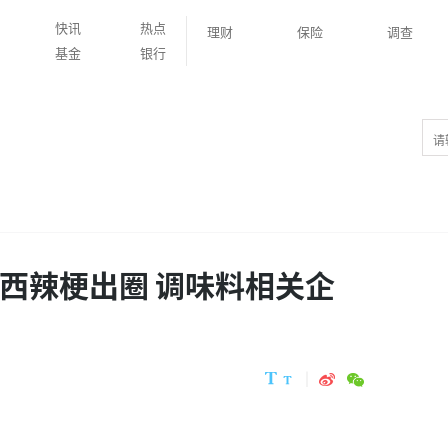
快讯
热点
理财
保险
调查
基金
银行
江西辣梗出圈 调味料相关企