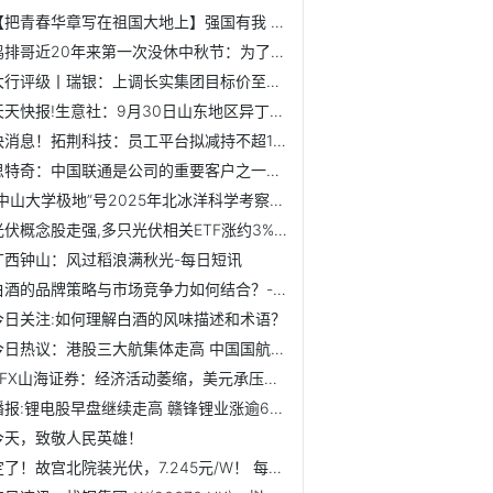
【把青春华章写在祖国大地上】强国有我 请党放心
鸡排哥近20年来第一次没休中秋节：为了外地来的游客，今天我...
大行评级丨瑞银：上调长实集团目标价至42.9港元 评级上调至...
天天快报!生意社：9月30日山东地区异丁醛价格弱势下跌
快消息！拓荆科技：员工平台拟减持不超1%公司股份
思特奇：中国联通是公司的重要客户之一，双方长期保持稳定的...
“中山大学极地”号2025年北冰洋科学考察返航
光伏概念股走强,多只光伏相关ETF涨约3%_当前信息
广西钟山：风过稻浪满秋光-每日短讯
白酒的品牌策略与市场竞争力如何结合？-每日快报
今日关注:如何理解白酒的风味描述和术语？
今日热议：港股三大航集体走高 中国国航涨3.23%
ZFX山海证券：经济活动萎缩，美元承压走弱
播报:锂电股早盘继续走高 赣锋锂业涨逾6%天齐锂业涨逾4%
今天，致敬人民英雄！
定了！故宫北院装光伏，7.245元/W！ 每日热闻