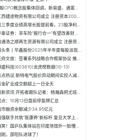
A股CPO概念股集体回调，新易盛、通富微电跌超7%，中际旭创跌...
江西捷途物资有限公司成立 注册资本200万人民币|今日观点
前三季度业绩高增长股提前看，23股净利润增幅翻倍|每日速递
华泰证券：非车险“报行合一”有望改善财险承保表现_焦点速递
南通浩之顺再生资源有限公司成立 注册资本100万人民币
微头条丨华鑫股份2025年半年度每股派现0.039元 股权登记日为10月20日
天府文旅：签署系列战略合作框架协议 推动影旅融合多元化发展
盛科技(603610)龙虎榜数据(10-13)
焦点热议:新特电气股价异动期间实控人减持 扣非净利连亏1年半
紫金矿业成交额超上一日全天
最新资讯:开拓者跟队记者：杨瀚森把尤班克斯打成了背景板，这...
观点：10月13日盘前停复牌汇总
两市融资余额减少34.95亿元
强强联手共筑“医康养”新标杆 复旦大学上海医学院与新发展...
搞笑！国乒队集体站在印度场馆外一脸懵逼，像来到了城乡结合...
刚刚，邵阳队进球了！