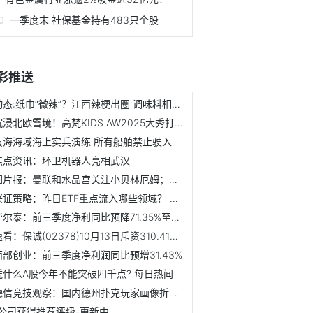
一季度末 社保基金持有483只个股
彩推送
动态:纸巾“微辣”？江西辣梗出圈 调味料相关企业现存39.7万家
沉浸北欧雪境！高梵KIDS AW2025大秀打造“绒冬奇遇记”
黄海海域海上实兵演练 所有船舶禁止驶入
焦点资讯：环卫机器人亮相武汉
图片报：曼联和水晶宫关注小贝林厄姆；邮报记者：阿莫林最喜...
兴证策略：昨日ETF重点流入哪些领域？ 资讯
华尔泰：前三季度净利同比预降71.35%至73.84% 速看
速看：保诚(02378)10月13日斥资310.41万英镑回购30.62万股
西部创业：前三季度净利润同比预增31.43%
凭什么A股今年不能突破四千点? 每日热闻
德信竞技观察：国内德州扑克玩家画像折射出当代年轻人智力竞...
1公司获得推荐评级-更新中