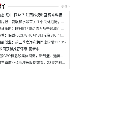
更多
动态:纸巾“微辣”？江西辣梗出圈 调味料相关企业现存39.7万家
图片报：曼联和水晶宫关注小贝林厄姆；邮报记者：阿莫林最喜...
兴证策略：昨日ETF重点流入哪些领域？ 资讯
速看：保诚(02378)10月13日斥资310.41万英镑回购30.62万股
西部创业：前三季度净利润同比预增31.43%
1公司获得推荐评级-更新中
A股CPO概念股集体回调，新易盛、通富微电跌超7%，中际旭创跌...
前三季度业绩高增长股提前看，23股净利润增幅翻倍|每日速递