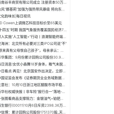
黄南谷丰商贸有限公司成立 注册资本50万人民币 焦点快报
台风“娜基莉”加强为强热带风暴级 将向东偏北方向移动
文化韵味长|每日视讯
TD Cowen上调微芯科技目标价至65美元
“十四五”时期 我国气象服务覆盖国民经济70余个行业大类|前...
深入实施“人工智能+”行动丨浪潮智能终端“超高清+AI”解锁...
皮海洲：北交所有必要对三类IPO公司说“不”
“原来真有父母恨自己孩子”，母亲承认：我看不得大三女儿开心
际华集团：9月份累计回购公司股份30.9万股 焦点热议
每日消息!女优小森舞18岁身体，稚气未脱脸蛋细腰身材
今日看点:再见！北京国安作出决定，立即解雇塞蒂恩！陶伟带队...
中国证监会发布《证券期货业业务域数据元规范 第4部分：证券...
生意社：10月10日浙江地区醋酸市场平稳运行 焦点速递
新华社权威快报丨非车险“报行合一”落地-微速讯
一张图看商品支撑阻力：金银油气+铂钯铜农产品期货(2025年10月10日)
恒生银行(00011)10月6日斥资2398.36万港元回购20万股
中信博：累计回购公司股份1751370股_天天快报