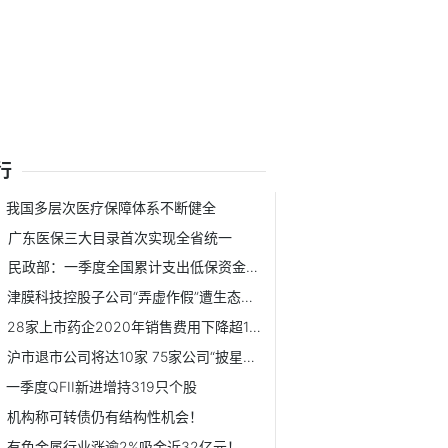
行
我国多层次医疗保障体系不断健全
广东医保三大目录首次实现全省统一
民政部：一季度全国累计支出低保资金约461.9亿元
津膜科技控股子公司“弄虚作假”遭生态环境部点名
28家上市药企2020年销售费用下降超10%
沪市退市公司将达10家 75家公司“披星戴帽”
一季度QFII新进增持319只个股
机构称可转债仍有结构性机会！
有色金属行业涨逾2%吸金近32亿元！