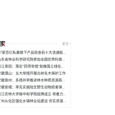
更多
37家百亿私募旗下产品现身前十大流通股名单
山东省林业科学研究院参加全国优秀科普作品评选活动
浙江青田：落实“四项举措”助推国土绿化取得新成效
安徽潜山：五大举措开展古树名木保护工作
安徽滁州：多措并举推进林木种质资源高质量发展
安徽宣城：率先实施陆生野生动物损害保险理赔机制
浙江农林大学碳中和学院挂牌成立 将着力培养具有碳中和与农...
广州从化区强化乡镇林业站建设 夯实资源管护基层基础