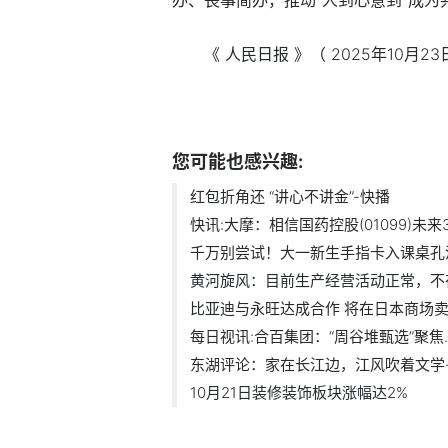
《 人民日报 》（ 2025年10月23日
标签：
您可能也感兴趣:
红包折角还 “讲心不讲金”-快播
快讯:大摩：相信国药控股(01099)未来30
千万别尝试！大一新生手指卡入课桌孔洞-
黄河旋风：目前生产经营活动正常，不存.
比亚迪与永旺达成合作 将在日本商场卖.
每日视讯:合百集团：“周谷堆甄选”聚焦..
东湖评论：家在长江边，江风吹着文学-每
10月21日装修装饰板块涨幅达2%