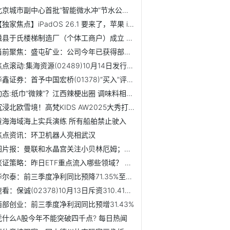
北京城市副中心首批“智能微水冲”节水公厕上岗 报道
【独家焦点】iPadOS 26.1 要来了，苹果 iPad 也能玩 Apple Vision Pro 应用
磁县于氏楼梯制造厂（个体工商户）成立 注册资本30万人民币...
当前聚焦：盛屯矿业：公司今年已获得部分出口配额
焦点滚动:集海资源(02489)10月14日发行4亿股配售股份
华鑫证券：首予中国宏桥(01378)“买入”评级 公司大规模回购...
动态:纸巾“微辣”？江西辣梗出圈 调味料相关企业现存39.7万家
沉浸北欧雪境！高梵KIDS AW2025大秀打造“绒冬奇遇记”
黄海海域海上实兵演练 所有船舶禁止驶入
焦点资讯：环卫机器人亮相武汉
图片报：曼联和水晶宫关注小贝林厄姆；邮报记者：阿莫林最喜...
兴证策略：昨日ETF重点流入哪些领域？ 资讯
华尔泰：前三季度净利同比预降71.35%至73.84% 速看
速看：保诚(02378)10月13日斥资310.41万英镑回购30.62万股
西部创业：前三季度净利润同比预增31.43%
凭什么A股今年不能突破四千点? 每日热闻