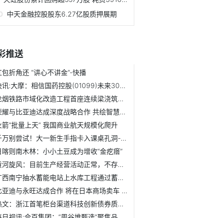
中天金融控股股东6.27亿股质押展期
彩推送
红包折角还 “讲心不讲金”-快播
快讯:大摩：相信国药控股(01099)未来30天内股价将升 目标价22.5港元
龙烟铁路市域化改造工程首座连续梁浇筑完成，施工迎关键推进节点
荣耀与比亚迪达成深度战略合作 共绘智慧出行"全场景互联"新蓝图
火箭“批量上天” 我国商业航天规模化爬升
千万别尝试！大一新生手指卡入课桌孔洞-信息
日喀则南木林：小小土豆成为增收“金疙瘩”
黄河旋风：目前生产经营活动正常，不存在应披露而未披露的重...
广西南宁抽水蓄能电站上水库工程通过蓄水前验收
比亚迪与永旺达成合作 将在日本商场卖车 每日焦点
热文：浙江首笔柜台渠道科技创新债券质押再贷款业务落地
每日视讯:合百集团：“周谷堆甄选”聚焦品质溯源，“生鲜到家...