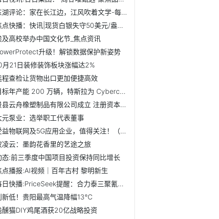
东湖评论：家在长江边，江风吹着文学-每日消息
焦点快播：快讯|现货白银失守50美元/盎司，日内跌4.36%。
埃及高校举办中国文化节_焦点资讯
PowerProtect升级！解锁数据保护新姿势
10月21日装修装饰板块涨幅达2%
远程查检让货物出口更加便捷高效
目标年产能 200 万辆，特斯拉为 Cybercab 生产招聘关键人员-焦点速读
景县云舟橡塑制品有限公司成立 注册资本10万人民币 实时
大元泵业：选举职工代表董事
受益物联网及5G应用企业，值得关注！（2025/10/20） 每日播报
权凌云：墨韵花香里的艺途之旅
动态:前三季度中国项目投资保持同比增长
焦点播报:AI视频｜百年古村 黎明新生
每日快播:PriceSeek提醒：合力泰三聚氰胺报价下降50元
创新低！贵阳最高气温降幅13℃
浅醺猫DIY鸡尾酒获20亿战略投资