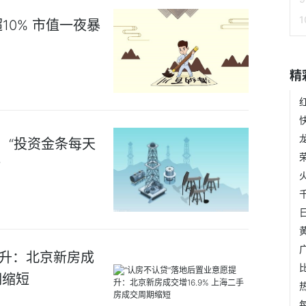
0% 市值一夜暴
精
员：“投资金条每天
？
提升：北京新房成
期缩短