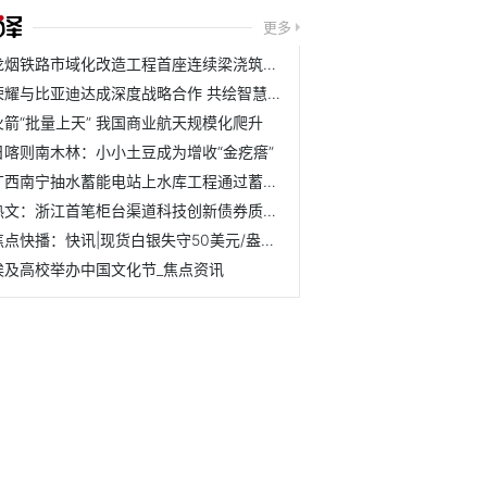
更多
龙烟铁路市域化改造工程首座连续梁浇筑完成，施工迎关键推进节点
荣耀与比亚迪达成深度战略合作 共绘智慧出行"全场景互联"新蓝图
火箭“批量上天” 我国商业航天规模化爬升
日喀则南木林：小小土豆成为增收“金疙瘩”
广西南宁抽水蓄能电站上水库工程通过蓄水前验收
热文：浙江首笔柜台渠道科技创新债券质押再贷款业务落地
焦点快播：快讯|现货白银失守50美元/盎司，日内跌4.36%。
埃及高校举办中国文化节_焦点资讯