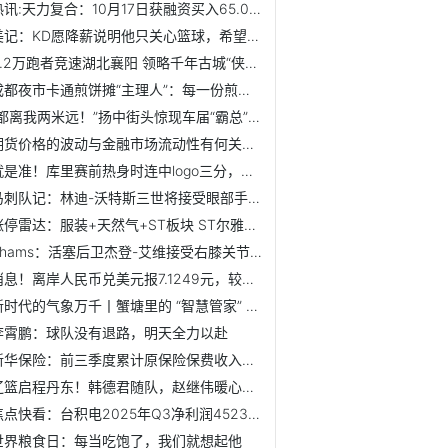
热讯:天力复合：10月17日获融资买入65.01万元
美记：KD愿降薪说明他只关心篮球，希望把火箭打造成顶级队_每...
2.2万跑者竞速湖北襄阳 领略千年古城“侠义之美”|最新消息
成都夜市卡通煎饼摊“主理人”：每一份煎饼都是一次创作
“都离我两米远！”扬中街头惊现车届“霸总”，怎么个事儿|聚...
期货价格的波动与金融市场流动性有何关联和影响机制及传导路...
就是准！库里赛前热身时连中logo三分，轻松写意_看点
马刺队记：林迪-沃特斯三世将接受眼部手术 有望在赛季首周回归
涨停雷达：服装+天然气+ST板块 ST尔雅触及涨停 观速讯
Shams：活塞后卫杰登-艾维接受右膝关节镜手术，将休战4周-每日观察
消息！离岸人民币兑美元报7.1249元，较周三纽约尾盘涨49点
新时代的气象万千丨蟹塘里的 “智慧管家” 资讯
李霄鹏：球队没有退路，明天全力以赴
新华保险：前三季度累计原保险保费收入同比增长19% 今日要闻
辽篮启程丹东！韩德君随队，赵继伟暖心签名，对阵川京鲁遇考验！
焦点快看：台积电2025年Q3净利润4523亿新台币，创下公司的纪录新高
世界粮食日：每当吃饱了，我们就想起他