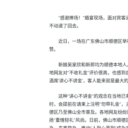
“感谢捧场！”婚宴现场，面对宾
不动递了回去。
近日，一场在广东佛山市顺德区举
赞。
新娘吴家欣和新郎均为顺德本地人
地网友对“不收礼金”评价很高，也感到
酒席‘讲心不讲金’，客人能来就是最大
这种“讲心不讲金”的观念在当地已
时，会提前在请柬上注明“勿带礼金”
德区乃至佛山全市普及。各地网友纷纷
扬“重情轻礼”风尚。日前，佛山市顺
办、丧事简办，推动“人到心意到”成为