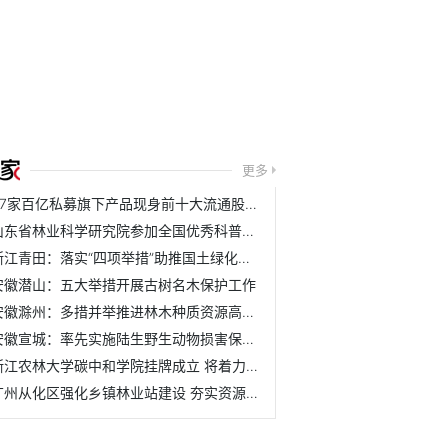
更多
37家百亿私募旗下产品现身前十大流通股名单
山东省林业科学研究院参加全国优秀科普作品评选活动
浙江青田：落实“四项举措”助推国土绿化取得新成效
安徽潜山：五大举措开展古树名木保护工作
安徽滁州：多措并举推进林木种质资源高质量发展
安徽宣城：率先实施陆生野生动物损害保险理赔机制
浙江农林大学碳中和学院挂牌成立 将着力培养具有碳中和与农...
广州从化区强化乡镇林业站建设 夯实资源管护基层基础