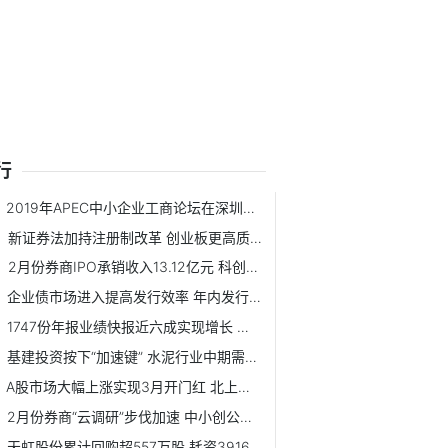
行
2019年APEC中小企业工商论坛在深圳开幕
新证券法加持注册制改革 创业板更高质量发展即日启程
2月份券商IPO承销收入13.12亿元 科创板项目占比近七成
企业债市场进入提高发行效率 年内发行总额或超6000亿元
1747份年报业绩快报近六成实现增长 净利润实现同比翻番公司达154家
基建投资按下“加速键” 水泥行业中期需求有保证
A股市场大幅上涨实现3月开门红 北上资金终结6日净流出
2月份券商“云调研”步伐加速 中小创公司仍是券商调研重点
天虹股份累计回购超557万股 耗资3916.7万元