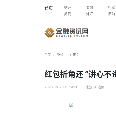
财经
要闻
行业
首页
HOME
期货
外汇
原油
首页
财经
> 正文
红包折角还 “讲心不
2025-10-23 15:24:58
来源:
新浪网