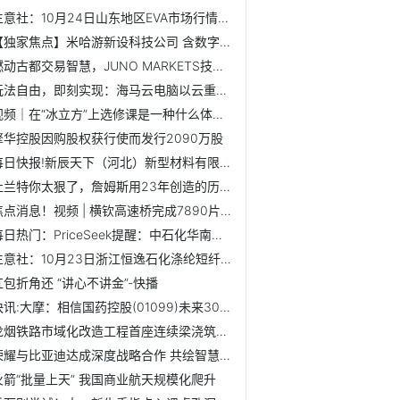
生意社：10月24日山东地区EVA市场行情弱势整理
【独家焦点】米哈游新设科技公司 含数字文化创意软件开发业务
燃动古都交易智慧，JUNO MARKETS技术峰会西安站圆满收官
玩法自由，即刻实现：海马云电脑以云重构游戏体验边界
视频｜在“冰立方”上选修课是一种什么体验？|动态焦点
擎华控股因购股权获行使而发行2090万股
每日快报!新辰天下（河北）新型材料有限公司成立 注册资本50...
杜兰特你太狠了，詹姆斯用23年创造的历史第一纪录，被你破了_要闻
焦点消息！视频 | 横钦高速桥完成7890片预制梁架设
每日热门：PriceSeek提醒：中石化华南二甲苯价格上调
生意社：10月23日浙江恒逸石化涤纶短纤价格暂稳|聚看点
红包折角还 “讲心不讲金”-快播
快讯:大摩：相信国药控股(01099)未来30天内股价将升 目标价22.5港元
龙烟铁路市域化改造工程首座连续梁浇筑完成，施工迎关键推进节点
荣耀与比亚迪达成深度战略合作 共绘智慧出行"全场景互联"新蓝图
火箭“批量上天” 我国商业航天规模化爬升