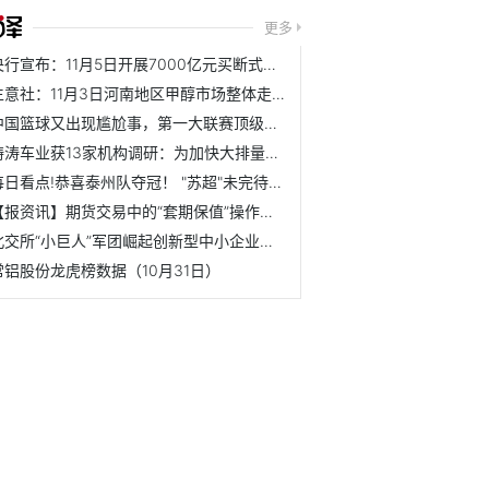
更多
央行宣布：11月5日开展7000亿元买断式逆回购操作
生意社：11月3日河南地区甲醇市场整体走低
中国篮球又出现尴尬事，第一大联赛顶级冠军球队正式退赛
涛涛车业获13家机构调研：为加快大排量全地形车的研发进度，...
每日看点!恭喜泰州队夺冠！ "苏超"未完待续！
【报资讯】期货交易中的“套期保值”操作实例？
北交所“小巨人”军团崛起创新型中小企业集群效应凸显
常铝股份龙虎榜数据（10月31日）