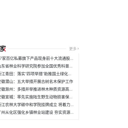
更多
37家百亿私募旗下产品现身前十大流通股名单
山东省林业科学研究院参加全国优秀科普作品评选活动
浙江青田：落实“四项举措”助推国土绿化取得新成效
安徽潜山：五大举措开展古树名木保护工作
安徽滁州：多措并举推进林木种质资源高质量发展
安徽宣城：率先实施陆生野生动物损害保险理赔机制
浙江农林大学碳中和学院挂牌成立 将着力培养具有碳中和与农...
广州从化区强化乡镇林业站建设 夯实资源管护基层基础