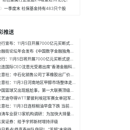
一季度末 社保基金持有483只个股
彩推送
央行宣布：11月5日开展7000亿元买断式逆回购操作
金融街论坛年会发布《中国数字金融独角兽榜单（2025）》，凯...
央行：11月5日将开展7000亿元买断式逆回购操作
连连国际CEO沈恩光受邀出席“香港金融科技周2025” 畅谈AI技...
生意社：中石化销售公司丁苯橡胶出厂价下调_快播
生意社：11月3日河南地区甲醇市场整体走低
中国篮球又出现尴尬事，第一大联赛顶级冠军球队正式退赛
王艺迪夺得WTT蒙彼利埃冠军赛女单冠军-最新快讯
生意社：11月3日连棕榈油早盘下跌 当前焦点
涛涛车业获13家机构调研：为加快大排量全地形车的研发进度，...
东吴证券：给予宇邦新材增持评级
每日看点!恭喜泰州队夺冠！ "苏超"未完待续！