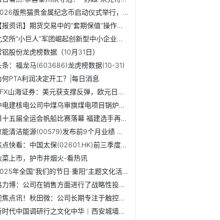
2026版熊猫贵金属纪念币启动仪式举行，行业聚力共推市场发展
【报资讯】期货交易中的“套期保值”操作实例？
北交所“小巨人”军团崛起创新型中小企业集群效应凸显
常铝股份龙虎榜数据（10月31日）
头条：福龙马(603686)龙虎榜数据(10-31)
为何PTA利润决定开工？|每日消息
ZFX山海证券：美元获支撑反弹，欧元日元升势受限
中电建核电公司中煤乌审旗煤电项目锅炉受热面全面开焊，助力...
第十五届全运会帆船比赛落幕 福建选手再获一银一铜-独家
京能清洁能源(00579)发布前9个月业绩 归母净利润24.25亿元 ...
焦点快看：中国太保(02601.HK)前三季度净利457亿元 同比增长19.3%
秋菜上市，护市井烟火-看热讯
2025年全国“我们的节日·重阳”主题文化活动在河南省驻马店...
格力博：公司在销售方面进行了战略性投入，此类投入的回报周...
视焦点讯！秋田微：公司长期专注于触控显示行业，为客户提供...
新时代中国调研行之文化中华｜西安城墙：当千年城垣遇见数字文明