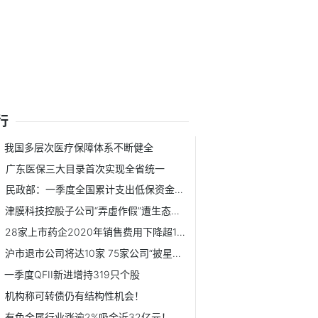
行
我国多层次医疗保障体系不断健全
广东医保三大目录首次实现全省统一
民政部：一季度全国累计支出低保资金约461.9亿元
津膜科技控股子公司“弄虚作假”遭生态环境部点名
28家上市药企2020年销售费用下降超10%
沪市退市公司将达10家 75家公司“披星戴帽”
一季度QFII新进增持319只个股
机构称可转债仍有结构性机会！
有色金属行业涨逾2%吸金近32亿元！