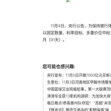
11月4日，央行公告，为保持银行体
以固定数量、利率招标、多重价位中标方
月（91天）。
标签：
财经频道
财经资讯
您可能也感兴趣:
央行宣布：11月5日开展7000亿元买断式
生意社：11月3日河南地区甲醇市场整
中国篮球又出现尴尬事，第一大联赛顶级.
涛涛车业获13家机构调研：为加快大排量.
每日看点!恭喜泰州队夺冠！ "苏超"未完.
【报资讯】期货交易中的“套期保值”操..