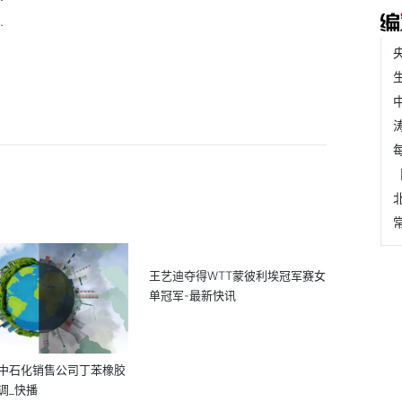
.
王艺迪夺得WTT蒙彼利埃冠军赛女
单冠军-最新快讯
中石化销售公司丁苯橡胶
调_快播