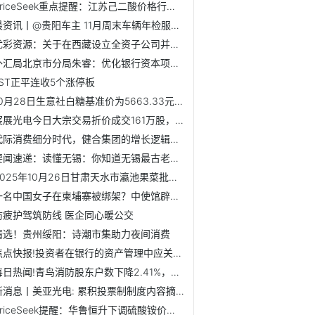
PriceSeek重点提醒：江苏己二酸价格行情走弱
最资讯丨@贵阳车主 11月周末车辆年检服务时间表请查收
优彩资源：关于在西藏设立全资子公司并完成工商登记的公告 ...
外汇局北京市分局朱睿：优化银行资本项目外汇收入支付便利化...
*ST正平连收5个涨停板
10月28日生意社白糖基准价为5663.33元/吨
宸展光电今日大宗交易折价成交161万股，成交额5288.85万元|焦点资讯
代际消费细分时代，健合集团的增长逻辑更清晰了
要闻速递：读懂无锡：你知道无锡最古老的树木在哪里吗
2025年10月26日甘肃天水市瀛池果菜批发市场价格行情_热文
一名中国女子在柬埔寨被绑架？中使馆辟谣：传言不实
防疲护驾筑防线 医企同心暖公交
精选！贵州绥阳：诗潮市集助力夜间消费
焦点快报!投资者在银行的资产管理中应关注哪些指标？
每日热闻!青鸟消防股东户数下降2.41%，户均持股35.33万元
新消息丨美亚光电: 累积投票制制度内容摘要
PriceSeek提醒：华鲁恒升下调硫酸铵价格_新动态