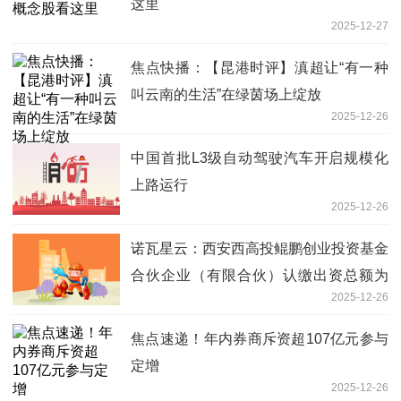
这里
2025-12-27
焦点快播：【昆港时评】滇超让“有一种
叫云南的生活”在绿茵场上绽放
2025-12-26
中国首批L3级自动驾驶汽车开启规模化
上路运行
2025-12-26
诺瓦星云：西安西高投鲲鹏创业投资基金
合伙企业（有限合伙）认缴出资总额为
2025-12-26
5,500万元，其中公司持有的基金份额为
63.64%
焦点速递！年内券商斥资超107亿元参与
定增
2025-12-26