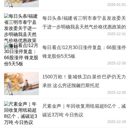
2026-01-01
每日头条!福建省三明市泰宁县发改委关
于进一步明确我县天然气价格优惠政策的
2025-12-31
通知
每日看点!12月30日涨停复盘：66股涨停
锋龙股份5天5板
2025-12-30
1500万欧！曼城铁卫白菜价巴萨仍无力
承担 这么穷还觊觎巴斯托尼
2025-12-30
尺素金声｜年回收复用纸箱超8亿个，减
碳近3万吨 今日热议
2025-12-29