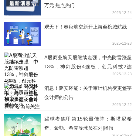
万元 焦点热门
2025-12-24
观天下！春秋航空新开上海至槟城航线
2025-12-23
A股商业航天股继续走强，中光防雷涨超
13%，神剑股份4连板，创元科技2连
2025-12-23
板！长征十二号甲可重复使用运载火箭今
日首飞-当前关注
消息！潞安环能：关于审计机构变更签字
会计师的公告
2025-12-22
踢球者德甲第15轮最佳阵：斯塔尼希
奇、聚勒、希克等球员在列|播报
2025-12-22