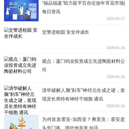
“福品福递”助力延平百合绽放年宵花市场|
每日资讯
2026-01-17
交警进校园 安全伴成长
2026-01-16
观点：厦门钨业投资成立先进陶瓷材料公
司
2026-01-16
清华破解人脑“刹车”神经元生成之谜，发
现灵长类特有神经干细胞 通讯
2026-01-16
为何首发霍安-加西亚？弗里克：霍安是
头号门将，因此他首发 短讯