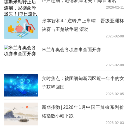
正后连崩，尼德豪泽迷失！|每日速讯
2026-02-11
张本智和4-1逆转户上隼辅，晋级亚洲杯
决赛与王楚钦争冠 滚动
2026-02-08
米兰冬奥会各项赛事全面开赛
2026-02-08
实时焦点：被困缅甸新园区近一年半的女
子获释回国
2026-02-05
新华指数| 2026年1月中国干辣椒系列价
格指数小幅下跌
2026-02-03