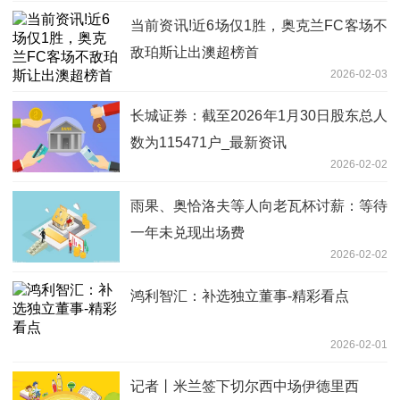
当前资讯!近6场仅1胜，奥克兰FC客场不
敌珀斯让出澳超榜首
2026-02-03
长城证券：截至2026年1月30日股东总人
数为115471户_最新资讯
2026-02-02
雨果、奥恰洛夫等人向老瓦杯讨薪：等待
一年未兑现出场费
2026-02-02
鸿利智汇：补选独立董事-精彩看点
2026-02-01
记者丨米兰签下切尔西中场伊德里西