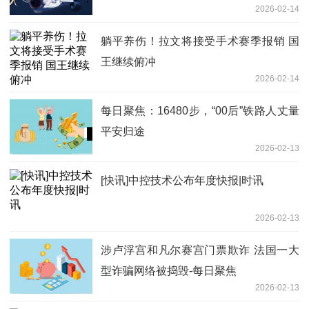
2026-02-14
躺平养伤！拉文将接受手术赛季报销 国
王继续俯冲
2026-02-14
每日聚焦：16480步，“00后”铁路人丈量
平安归途
2026-02-13
[快讯]中控技术公布年度快报|时讯
2026-02-13
涉卢浮宫和凡尔赛宫门票欺诈 法国一大
型诈骗网络被捣毁-每日聚焦
2026-02-13