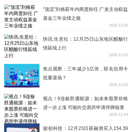
“顶流”刘格菘年内两度卸任 广发主动权益
基金三年业绩之殇
2025-12-25
快讯:生意社：12月25日山东地区醋酸行
情延续上行
2025-12-25
焦点观察：三年减少1亿张，联名信用卡
批量退场？
2025-12-25
视点！9连板胜通能源：如未来股票价格
进一步上涨 可能向交易所申请停牌核查
2025-12-24
骏创科技：12月23日获融资买入154.39