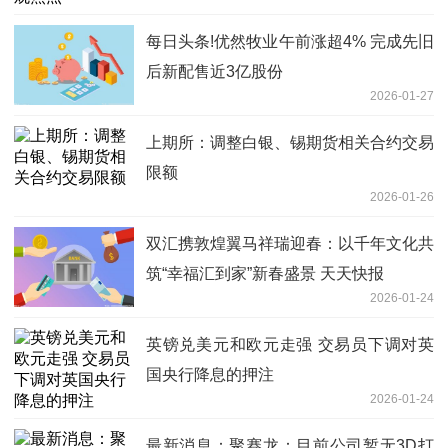
每日头条!优然牧业午前涨超4% 完成先旧
后新配售近3亿股份
2026-01-27
上期所：调整白银、锡期货相关合约交易
限额
2026-01-26
双汇携敦煌翼马祥瑞迎春：以千年文化共
筑“幸福汇到家”新春盛景 天天快报
2026-01-24
英镑兑美元和欧元走强 交易员下调对英
国央行降息的押注
2026-01-24
最新消息：聚赛龙：目前公司暂无3D打