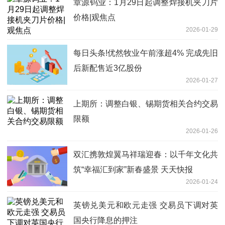
章源钨业：1月29日起调整焊接机夹刀片
价格|观焦点
2026-01-29
每日头条!优然牧业午前涨超4% 完成先旧
后新配售近3亿股份
2026-01-27
上期所：调整白银、锡期货相关合约交易
限额
2026-01-26
双汇携敦煌翼马祥瑞迎春：以千年文化共
筑“幸福汇到家”新春盛景 天天快报
2026-01-24
英镑兑美元和欧元走强 交易员下调对英
国央行降息的押注