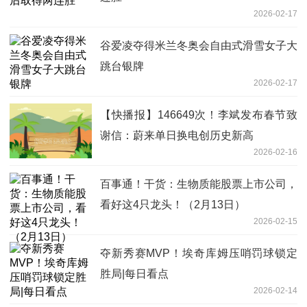
2026-02-17
谷爱凌夺得米兰冬奥会自由式滑雪女子大
跳台银牌
2026-02-17
【快播报】146649次！李斌发布春节致
谢信：蔚来单日换电创历史新高
2026-02-16
百事通！干货：生物质能股票上市公司，
看好这4只龙头！（2月13日）
2026-02-15
夺新秀赛MVP！埃奇库姆压哨罚球锁定
胜局|每日看点
2026-02-14