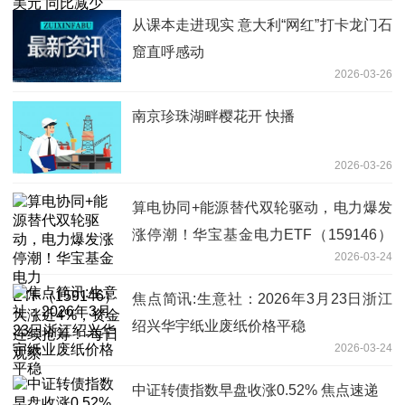
从课本走进现实 意大利“网红”打卡龙门石
窟直呼感动
2026-03-26
南京珍珠湖畔樱花开 快播
2026-03-26
算电协同+能源替代双轮驱动，电力爆发
涨停潮！华宝基金电力ETF（159146）
2026-03-24
大涨近4%，资金连续抢筹！-每日观察
焦点简讯:生意社：2026年3月23日浙江
绍兴华宇纸业废纸价格平稳
2026-03-24
中证转债指数早盘收涨0.52% 焦点速递