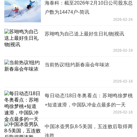
海泰科：截至2026年2月10日公司股东总
户数为14474户-简讯
2026-02-24
苏翊鸣为自己送上最好生日礼物|视讯
2026-02-19
当前热议!纽约新春庙会年味浓
2026-02-18
每日动态!18日冬奥看点：苏翊鸣徐梦桃
+短道速滑，中国队冲金点最多的一天
2026-02-18
中国冰壶男队8-5美国，五连败后取得两
连胜