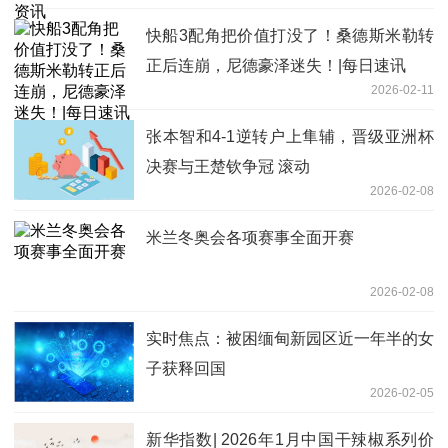
快船3配角把价值打没了！桑德斯米勒转
正后连崩，尼德豪泽迷失！|每日速讯
2026-02-11
张本智和4-1逆转户上隼辅，晋级亚洲杯
决赛与王楚钦争冠 滚动
2026-02-08
米兰冬奥会各项赛事全面开赛
2026-02-08
实时焦点：被困缅甸新园区近一年半的女
子获释回国
2026-02-05
新华指数| 2026年1月中国干辣椒系列价