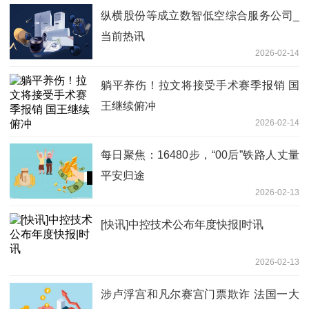
纵横股份等成立数智低空综合服务公司_
当前热讯
2026-02-14
躺平养伤！拉文将接受手术赛季报销 国
王继续俯冲
2026-02-14
每日聚焦：16480步，“00后”铁路人丈量
平安归途
2026-02-13
[快讯]中控技术公布年度快报|时讯
2026-02-13
涉卢浮宫和凡尔赛宫门票欺诈 法国一大