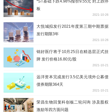
*ST基础下跌4.98%报价9.55元 封上跌停
板
2021-10-26
大悦城拟发行2021年度第三期中期票据
发行期限3年
2021-10-26
锦好医疗将于10月25日在精选层正式挂
牌 发行价格16.80元/股
2021-10-21
远洋资本完成发行3.5亿美元境外公募债
债券期限364天
2021-10-21
荣昌生物回复科创板二轮问询 涉及股权
激励等四方面问题