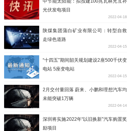
中节能太阳能：拟投建100兆瓦林光互补
光伏发电项目
2022-04-18
陕煤集团蒲白矿业有限公司：转型自救
走绿色道路
2022-04-15
“十四五”期间韶关规划建设2座500千伏变
电站 5座变电站
2022-04-15
2月交付量回落 蔚来、小鹏和理想汽车均
未能突破1万辆
2022-04-14
深圳将实施2022年“以旧换新”汽车购置奖
励项目