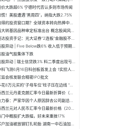
股价大跌超6% 宁德时代否认多则市场传闻
恐慌！美股遭遇“黑周四”，纳指大跌2.75%
难得的投资窗口期？全球资本转向热捧中国股票
两大转基因品种审定标准出台 概念股闻风而动
道达投资手记：光大证券“2连板”金融股不在风口
美股异动 | Five Below跌6% 收入低于预期 下调全年业绩指引
美股油气股集体下跌
美股异动 | 瑞士信贷跌3% 料二季度出现亏损
中科飞测6月16日科创板首发上会 1实控人为美国国籍
证监会核发联合精密IPO批文
多花8万元买的"子母车位"柱子压在边线 "新湖"强调"方便"
新西兰元丹麦克朗汇率今日最新折算价（2022年6月9日）
金力泰：严家华因个人原因辞去公司副总裁职务
新西兰元对人民币汇率今日最新价格（2022年6月9日）
热门中概股扩大跌幅，好未来重挫17%
客户加油被放钢钉扎轮胎 湖南一中石油加油站：正在调查