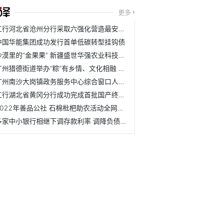
更多
工行河北省沧州分行采取六强化营造最安全银行氛围
中国华能集团成功发行首单低碳转型挂钩债
沙漠里的“金果果” 新疆盛世华强农业科技有限公司
广州猎德街道举办“粽”有乡情、文化相融 来穗人员友好融合...
广州南沙大岗镇政务服务中心综合窗口人员统一更换制服着装
工行湖北省黄冈分行成功完成首批国产终端系统纳管工作
2022年善品公社 石棉枇杷助农活动全网直播
多家中小银行相继下调存款利率 调降负债成本、改善净息差