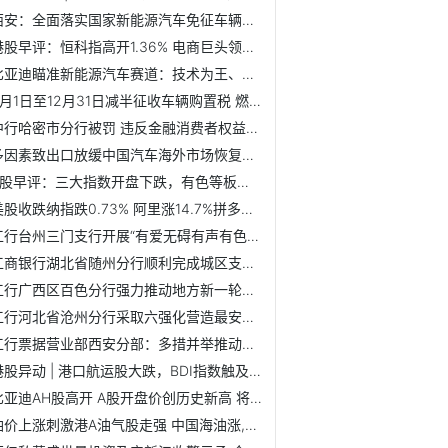
西安：全面落实国家新能源汽车免征车辆购置税政策
港股早评：恒科指高开1.36% 电商巨头领衔大市上涨
比亚迪瞄准新能源汽车赛道：技术为王、创新为本
6月1日至12月31日减半征收车辆购置税 燃油车价格上涨
中行哈密市分行被罚 违反金融消费者权益保护相关规定
多因素致出口放缓中国汽车海外市场恢复正常水平
A股早评：三大指数开盘下跌，有色等板块低开靠前
美股收跌纳指跌0.73% 阿里涨14.7%拼多多涨9.7%
工行台州三门支行开展“有爱无碍有声有色”无障碍观影活动
工商银行湖北省随州分行顺利完成城区支行直通式改革工作
工行广西区百色分行强力推动地方新一轮重大项目贷款营销高潮
工行河北省沧州分行采取六强化营造最安全银行氛围
工行票据营业部西安分部：多措并举推动区域票据业务高质量发展
港股异动 | 港口航运股大跌，BDI指数触及逾一个月低点
比亚迪AH股高开 A股开盘价创历史新高 将回购价格上限从300...
油价上涨刺激港A油气股走强 中国海油涨,4%创上市新高