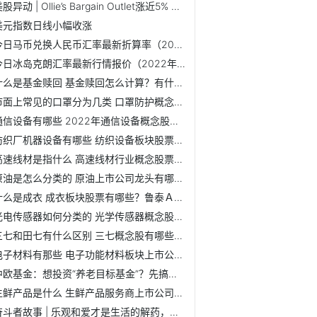
美股异动 | Ollie’s Bargain Outlet涨近5% 获大行看好
美元指数日线小幅收涨
今日马币兑换人民币汇率最新折算率（2022年6月9日）
今日冰岛克朗汇率最新行情报价（2022年6月9日）
什么是基金赎回 基金赎回怎么计算？有什么收费规则和标准
市面上常见的口罩分为几类 口罩防护概念股有哪些？首航高科...
通信设备有哪些 2022年通信设备概念股有哪些？ST高升最新A股...
纺织厂机器设备有哪些 纺织设备板块股票有哪些？卓郎智能7日...
高速线材是指什么 高速线材行业概念股票有哪些？安阳钢铁7日...
原油是怎么分类的 原油上市公司龙头有哪些？中国石油近30个...
什么是成衣 成衣板块股票有哪些？鲁泰Ａ5日内股价下跌0.14%
光电传感器如何分类的 光学传感器概念股有哪些?韵达股份近7...
三七和田七有什么区别 三七概念股有哪些?信邦制药7日内股价...
电子材料有那些 电子功能材料板块上市公司有哪些？
中欧基金：想投资“养老目标基金”？先搞懂这些问题！
生鲜产品是什么 生鲜产品服务商上市公司龙头有哪些？
奋斗者故事 | 乐观和爱才是生活的解药，一路向前吧