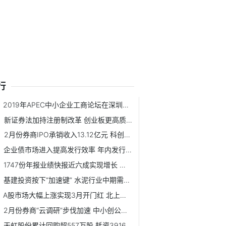
行
2019年APEC中小企业工商论坛在深圳开幕
新证券法加持注册制改革 创业板更高质量发展即日启程
2月份券商IPO承销收入13.12亿元 科创板项目占比近七成
企业债市场进入提高发行效率 年内发行总额或超6000亿元
1747份年报业绩快报近六成实现增长 净利润实现同比翻番公司达154家
基建投资按下“加速键” 水泥行业中期需求有保证
A股市场大幅上涨实现3月开门红 北上资金终结6日净流出
2月份券商“云调研”步伐加速 中小创公司仍是券商调研重点
天虹股份累计回购超557万股 耗资3916.7万元