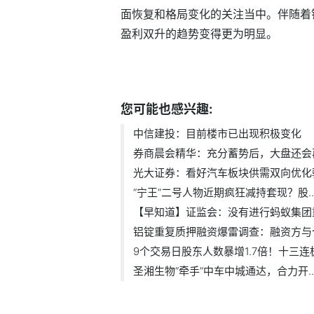
面恢复和格局变化的关注当中。伴随着
盈利双升的趋势变得更为明显。
标签：
您可能也感兴趣:
中信建投：目前楼市已出现积极变化
券商晨会精华：充分蓄势后，大盘还会再.
光大证券：看好汽车板块供需双向优化驱.
“宁王”二号人物近期疯狂减持套现？股..
【早知道】证监会：没有进行蚂蚁集团重.
铝锭重复质押融资爆雷调查：融资方与仓.
9个交易日股东人数暴增1.7倍！十三连板.
圣湘生物“牵手”中车中城通达，合力开..