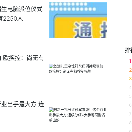
招生电脑派位仪式
2250人
排
 欧疾控：尚无有
业出手最大方 连