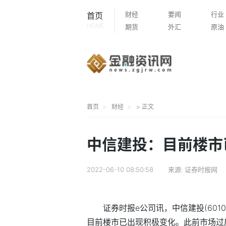
财经
要闻
行业
首页
HOME
期货
外汇
原油
首页
财经
> 正文
中信建投：目前楼市
2022-06-10 08:50:58
来源:
证券时报网
证券时报e公司讯，中信建投(60
目前楼市已出现积极变化。此前市场过