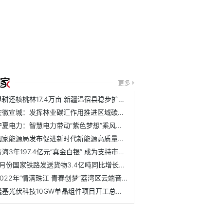
更多
退耕还核桃林17.4万亩 新疆温宿县稳步扩大核桃产业规模
安徽宣城：发挥林业碳汇作用推进区域碳达峰碳中和
宁夏电力：智慧电力带动“紫色梦想”乘风破浪
国家能源局发布促进新时代新能源高质量发展的实施方案
青海3年197.4亿元“真金白银” 成为支持市场主体的及时雨
5月份国家铁路发送货物3.4亿吨同比增长2110万吨
2022年“情满珠江 青春创梦”荔湾区云端音乐会成功举办
隆基光伏科技10GW单晶组件项目开工总投资60亿元