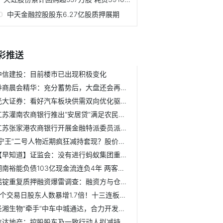
中天金融控股股东6.27亿股质押展期
彩推送
中信建投：目前楼市已出现积极变化
券商晨会精华：充分蓄势后，大盘还会再创新高
光大证券：看好汽车板块供需双向优化驱动的投资机会
江苏灌南农商银行推出“安居贷”满足农民翻建 扩建资金需求
江苏张家港农商银行开展金融特派委员派驻专项行动
“宁王”二号人物近期疯狂减持套现？股价大跌之际北向抄底，...
【早知道】证监会：没有进行蚂蚁集团重启上市的评估和研究工...
湖南裕能负债103亿现金流连负4年 两客户突击成股东
铝锭重复质押融资爆雷调查：融资方与仓储暗通“款”曲 多家...
9个交易日股东人数暴增1.7倍！十三连板大牛股停牌核查完毕明...
圣湘生物“牵手”中车中城通达，合力开发推广医疗车项目
信达地产：控股股东及一致行动人拟减持不超2852万股