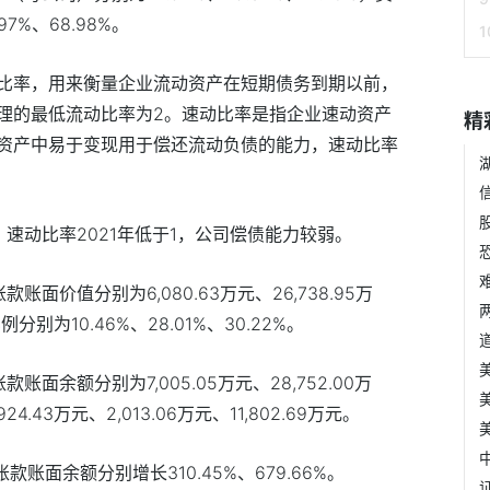
.97%
、
68.98%
。
比率，用来衡量企业流动资产在短期债务到期以前，
理的最低流动比率为
2
。速动比率是指企业速动资产
精
资产中易于变现用于偿还流动负债的能力，速动比率
，速动比率
2021
年低于
1
，公司偿债能力较弱。
账款账面价值分别为
6,080.63
万元、
26,738.95
万
比例分别为
10.46%
、
28.01%
、
30.22%
。
账款账面余额分别为
7,005.05
万元、
28,752.00
万
924.43
万元、
2,013.06
万元、
11,802.69
万元。
账款账面余额分别增长
310.45%
、
679.66%
。