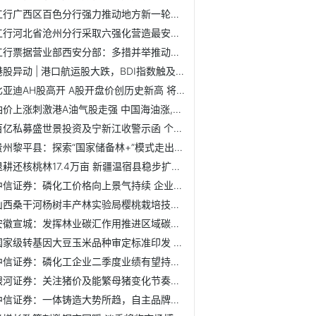
工行广西区百色分行强力推动地方新一轮重大项目贷款营销高潮
工行河北省沧州分行采取六强化营造最安全银行氛围
工行票据营业部西安分部：多措并举推动区域票据业务高质量发展
港股异动 | 港口航运股大跌，BDI指数触及逾一个月低点
比亚迪AH股高开 A股开盘价创历史新高 将回购价格上限从300...
油价上涨刺激港A油气股走强 中国海油涨,4%创上市新高
百亿私募盛世景投资及宁新江收警示函 个别基金未备案
贵州黎平县：探索“国家储备林+”模式走出林业发展之路
退耕还核桃林17.4万亩 新疆温宿县稳步扩大核桃产业规模
中信证券：磷化工价格向上景气持续 企业二季度业绩有望提升
山西桑干河杨树丰产林实验局樱桃栽培技术取得新突破
安徽宣城：发挥林业碳汇作用推进区域碳达峰碳中和
国家级转基因大豆玉米品种审定标准印发 种业龙头未来可期
中信证券：磷化工企业二季度业绩有望持续提升
银河证券：关注猪价及能繁母猪变化节奏对预期的影响
中信证券：一体铸造大势所趋，自主品牌大有可为