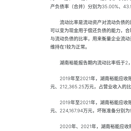
产负债率（合并）分别为
35.00%
、
43
流动比率是流动资产对流动负债的
可以变为现金用于偿还负债的能力，合
与流动负债的比率，用来衡量企业流动
维持在
1
较为正常。
湖南裕能报告期内流动比率低于
2
2019
年至
2021
年，湖南裕能应收
元、
212,365.25
万元，占营业收入的
2019
年至
2021
年，湖南裕能应收
元、
224,167.94
万元，坏账准备分别为
2020
年、
2021
年，湖南裕能应收