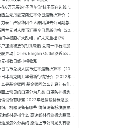
多花8万元买的"子母车位"柱子压在边线 "新湖"强调"方便"
新西兰元丹麦克朗汇率今日最新折算价（2022年6月9日）
金力泰：严家华因个人原因辞去公司副总裁职务
新西兰元对人民币汇率今日最新价格（2022年6月9日）
热门中概股扩大跌幅，好未来重挫17%
客户加油被放钢钉扎轮胎 湖南一中石油加油站：正在调查
美股异动 | Ollie’s Bargain Outlet涨近5% 获大行看好
美元指数日线小幅收涨
今日马币兑换人民币汇率最新折算率（2022年6月9日）
今日冰岛克朗汇率最新行情报价（2022年6月9日）
什么是基金赎回 基金赎回怎么计算？有什么收费规则和标准
市面上常见的口罩分为几类 口罩防护概念股有哪些？首航高科...
通信设备有哪些 2022年通信设备概念股有哪些？ST高升最新A股...
纺织厂机器设备有哪些 纺织设备板块股票有哪些？卓郎智能7日...
高速线材是指什么 高速线材行业概念股票有哪些？安阳钢铁7日...
原油是怎么分类的 原油上市公司龙头有哪些？中国石油近30个...