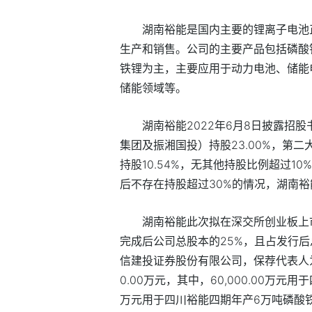
湖南裕能是国内主要的锂离子电池
生产和销售。公司的主要产品包括磷酸
铁锂为主，主要应用于动力电池、储能
储能领域等。
湖南裕能
2022
年
6
月
8
日披露招股
集团及振湘国投）持股
23.00%
，第二
持股
10.54%
，无其他持股比例超过
10%
后不存在持股超过
30%
的情况，湖南裕
湖南裕能此次拟在深交所创业板上
完成后公司总股本的
25%
，且占发行后
信建投证券股份有限公司，保荐代表人
0.00
万元，其中，
60,000.00
万元用于
万元用于四川裕能四期年产
6
万吨磷酸