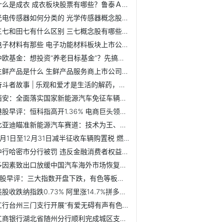
什么是成衣 成衣板块股票有哪些？鲁泰Ａ5日内股价下跌0.14%
光电传感器如何分类的 光学传感器概念股有哪些?韵达股份近7...
三七和田七有什么区别 三七概念股有哪些?信邦制药7日内股价...
电子材料有那些 电子功能材料板块上市公司有哪些？
中欧基金：想投资“养老目标基金”？先搞懂这些问题！
生鲜产品是什么 生鲜产品服务商上市公司龙头有哪些？
奋斗者故事 | 乐观和爱才是生活的解药，一路向前吧
西安：全面落实国家新能源汽车免征车辆购置税政策
港股早评：恒科指高开1.36% 电商巨头领衔大市上涨
比亚迪瞄准新能源汽车赛道：技术为王、创新为本
6月1日至12月31日减半征收车辆购置税 燃油车价格上涨
中行哈密市分行被罚 违反金融消费者权益保护相关规定
多因素致出口放缓中国汽车海外市场恢复正常水平
A股早评：三大指数开盘下跌，有色等板块低开靠前
美股收跌纳指跌0.73% 阿里涨14.7%拼多多涨9.7%
工行台州三门支行开展“有爱无碍有声有色”无障碍观影活动
工商银行湖北省随州分行顺利完成城区支行直通式改革工作