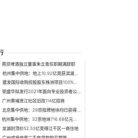
行
燕京啤酒独立董事朱立青任职期满辞职
杭州集中供地：地上10.92亿竞获滨湖新区一宅地
建发国际收购控股股东株洲项目100%股权 耗资21.14亿元
钜盛华拟发行2021年面向专业投资者公开发行公司债券
广州黄埔贤江社区旧改114亿招商
北京集中供地：29宗挂牌地块均已获得报价
杭州集中供地：32宗地块716.68亿元收官
龙湖封顶价52.53亿竞得江干区一商住地
广州或将放宽二手房贷款购买期限