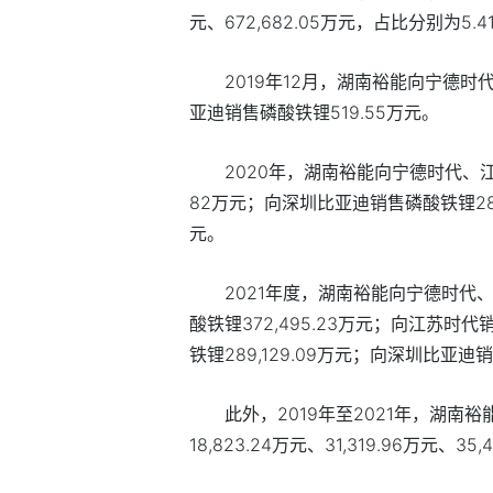
元、
672,682.05
万元，占比分别为
5.4
2019
年
12
月，湖南裕能向宁德时
亚迪销售磷酸铁锂
519.55
万元。
2020
年，湖南裕能向宁德时代、
82
万元；向深圳比亚迪销售磷酸铁锂
2
元。
2021
年度，湖南裕能向宁德时代
酸铁锂
372,495.23
万元；向江苏时代
铁锂
289,129.09
万元；向深圳比亚迪销
此外，
2019
年至
2021
年，湖南裕
18,823.24
万元、
31,319.96
万元、
35,