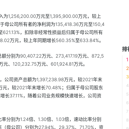
。
入为
1,256,200.00
万元至
1,395,900.00
万元，较上
于母公司所有者的净利润为
135,418.36
万元至
150,4
至
621.13%
，扣除非经常性损益后归属于母公司所有
78.02
万元，较上年同期增长
560.35%
至
633.84%
。
排
总额分别为
90,407.22
万元、
273,417.19
万元、
872,5
万元、
120,232.75
万元、
601,924.81
万元。
，
公司资产总额为
1,397,238.98
万元，较
2021
年末
万元，
较
2021
年末增长
70.48%
；归属于母公司股东
末增长
37.11%
，随着公司业务规模快速增长，公司资
比率分别为
1.24
倍、
1.30
倍、
1.03
倍，速动比率分别
率（母公司）分别为
27.94%
、
29.37%
、
71.70%
，资