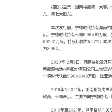
招股书显示，湖南裕能第一大客户
东、第七大股东。
本次发行前，宁德时代持有湖南裕
后，宁德时代持有公司
5,984.61
万股，
992.31
万股，持股比例为
5.27%
；本次
为
3.95%
。
2020
年
12
月
9
日，湖南裕能及其原
新能源电池材料股份有限公司之增资协
宁德时代认缴
5,984.6140
万股；比亚迪
2019
年至
2021
年，湖南裕能向关
较高，公司表示，主要为向宁德时代、
2019
年至
2021
年，湖南裕能向关