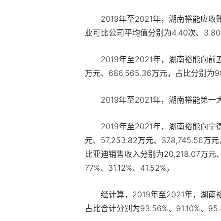
2019
年至
2021
年，湖南裕能应收
业可比公司平均值分别为
4.40
次、
3.80
2019
年至
2021
年，湖南裕能向前
万元、
686,565.36
万元，占比分别为
9
2019
年至
2021
年，湖南裕能第一
2019
年至
2021
年，湖南裕能向宁
元、
57,253.82
万元、
378,745.56
万元
比亚迪销售收入分别为
20,218.07
万元
77%
、
31.12%
、
41.52%
。
经计算，
2019
年至
2021
年，湖南
占比合计分别为
93.56%
、
91.10%
、
95