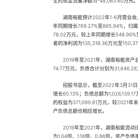
生的现金流量净额为
-48,083.60
万元
湖南裕能预计
2022
年
1-6
月营业收
年同期增长
769.27%
至
865.94%
，归属
78.02
万元，较上年同期增长
548.96%
者的净利润为
135,318.36
万元至
150,3
2019
年至
2021
年，湖南裕能资产
74.77
万元，负债合计分别为
31,646.28
招股书显示，
截至
2022
年
3
月
31
日
增长
60.13%
；
负债总额为
1,026,139.17
的权益为
371,099.81
万元，较
2021
年
产负债总额也相应增长。
2019
年至
2021
年，湖南裕能流动
为
1.04
倍、
1.18
倍、
0.86
倍，资产负债