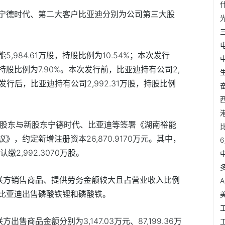
宁德时代、第二大客户比亚迪分别为公司第三大股
能
5,984.61
万股，持股比例为
10.54%
；本次发行
持股比例为
7.90%
。本次发行前，比亚迪持有公司
2,
发行后，比亚迪持有公司
2,992.31
万股，持股比例
股东与新股东宁德时代、比亚迪等签署《湖南裕能
议》，约定新增注册资本
26,870.9170
万元。其中，
认缴
2,992.3070
万股。
联方销售商品、提供劳务金额较大且占营业收入比例
比亚迪出售磷酸铁锂和磷酸铁。
联方出售商品金额分别为
3,147.03
万元、
87,199.36
万