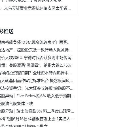
义乌天钲置业竞得杭州临安区太阳镇宅地
彩推送
湖南裕能负债103亿现金流连负4年 两客户突击成股东
信达地产：控股股东及一致行动人拟减持不超2852万股
股价大跌超6% 宁德时代否认多则市场传闻
恐慌！美股遭遇“黑周四”，纳指大跌2.75%
难得的投资窗口期？全球资本转向热捧中国股票
两大转基因品种审定标准出台 概念股闻风而动
道达投资手记：光大证券“2连板”金融股不在风口
美股异动 | Five Below跌6% 收入低于预期 下调全年业绩指引
美股油气股集体下跌
美股异动 | 瑞士信贷跌3% 料二季度出现亏损
中科飞测6月16日科创板首发上会 1实控人为美国国籍
证监会核发联合精密IPO批文