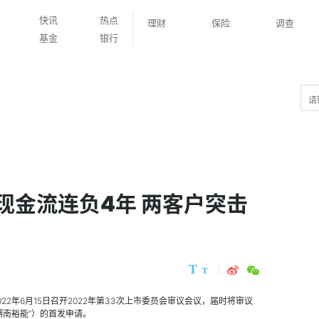
快讯
热点
理财
保险
调查
基金
银行
现金流连负4年 两客户突击
022
年
6
月
15
日召开
2022
年第
33
次上市委员会审议会议，届时将审议
湖南裕能”）的首发申请。