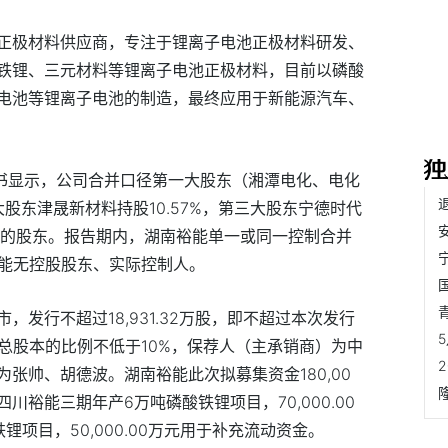
正极材料供应商，专注于锂离子电池正极材料研发、
铁锂、三元材料等锂离子电池正极材料，目前以磷酸
电池等锂离子电池的制造，最终应用于新能源汽车、
书显示，公司合并口径第一大股东（湘潭电化、电化
大股东津晟新材料持股
10.57%
，第三大股东宁德时代
的股东。报告期内，湖南裕能单一或同一控制合并
能无控股股东、实际控制人。
市，发行不超过
18,931.32
万股，即不超过本次发行
总股本的比例不低于
10%
，保荐人（主承销商）为中
为张帅、胡德波。湖南裕能此次拟募集资金
180,00
四川裕能三期年产
6
万吨磷酸铁锂项目，
70,000.00
铁锂项目，
50,000.00
万元用于补充流动资金。