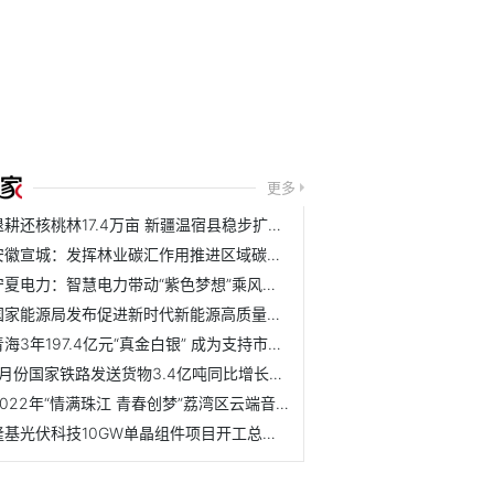
更多
退耕还核桃林17.4万亩 新疆温宿县稳步扩大核桃产业规模
安徽宣城：发挥林业碳汇作用推进区域碳达峰碳中和
宁夏电力：智慧电力带动“紫色梦想”乘风破浪
国家能源局发布促进新时代新能源高质量发展的实施方案
青海3年197.4亿元“真金白银” 成为支持市场主体的及时雨
5月份国家铁路发送货物3.4亿吨同比增长2110万吨
2022年“情满珠江 青春创梦”荔湾区云端音乐会成功举办
隆基光伏科技10GW单晶组件项目开工总投资60亿元