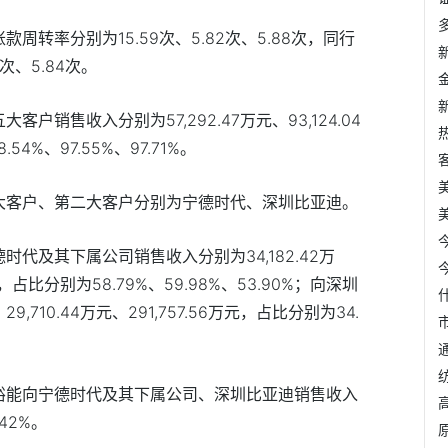
账款周转率分别为
15.59
次、
5.82
次、
5.88
次，同行
次、
5.84
次。
五大客户销售收入分别为
57,292.47
万元、
93,124.04
8.54%
、
97.55%
、
97.71%
。
大客户、第二大客户分别为宁德时代、深圳比亚迪。
德时代及其下属公司销售收入分别为
34,182.42
万
，占比分别为
58.79%
、
59.98%
、
53.90%
；向深圳
、
29,710.44
万元、
291,757.56
万元，占比分别为
34.
裕能向宁德时代及其下属公司、深圳比亚迪销售收入
.42%
。