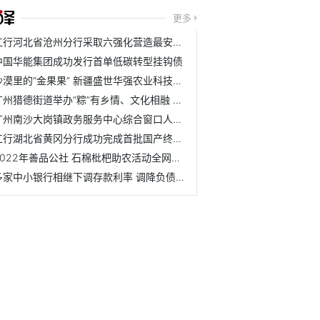
更多
工行河北省沧州分行采取六强化营造最安全银行氛围
中国华能集团成功发行首单低碳转型挂钩债
沙漠里的“金果果” 新疆盛世华强农业科技有限公司
广州猎德街道举办“粽”有乡情、文化相融 来穗人员友好融合...
广州南沙大岗镇政务服务中心综合窗口人员统一更换制服着装
工行湖北省黄冈分行成功完成首批国产终端系统纳管工作
2022年善品公社 石棉枇杷助农活动全网直播
多家中小银行相继下调存款利率 调降负债成本、改善净息差