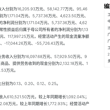
收入分别为
16,205.93
万元、
58,142.77
万元、
95,46
别为
1,171.04
万元、
5,737.36
万元、
4,623.50
万元、
的净利润分别为
1,171.04
万元、
5,737.36
万元、
4,62
常性损益后归属于母公司所有者的净利润分别为
1,13
元、
117,997.25
万元，
经营活动产生的现金流量净额
元、
-17,044.26
万元、
-55,726.43
万元。
业务收入分别为
16,097.68
万元、
57,929.50
万元、
9
售商品、提供劳务收到的现金分别为
2,132.18
万元、
1
2.53
万元。
比分别为
0.13
、
0.20
、
0.12
、
0.25
。
收入
610,521.50
万元，较上年同期增长
1,092.04%
；
2.08
万元，较上年同期增长
1,772.93%
；经营活动产