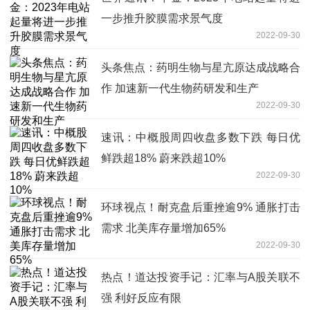
一步推升胶膜需求景气度
2022-09-30
头条焦点：药明生物与星亢原达成战略合
作 加速新一代生物药研发和生产
2022-09-30
速讯：中概股周四收盘多数下跌 每日优
鲜跌超18% 蔚来跌超10%
2022-09-30
环球视点！耐克盘后重挫逾9% 通胀打击
需求 北美库存量增加65%
2022-09-30
热点！道达投资手记：汇率与A股关联不
强 利好反应有限