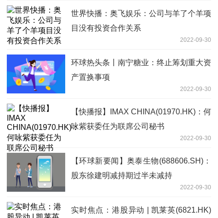
世界快播：奥飞娱乐：公司与羊了个羊项
目没有投资合作关系
2022-09-30
环球热头条丨南宁糖业：终止筹划重大资
产置换事项
2022-09-30
【快播报】IMAX CHINA(01970.HK)：何
咏紫获委任为联席公司秘书
2022-09-30
【环球新要闻】奥泰生物(688606.SH)：
股东徐建明减持期过半未减持
2022-09-30
实时焦点：港股异动 | 凯莱英(6821.HK)