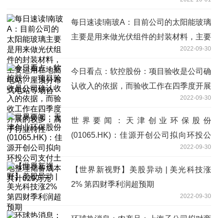
每日速读!南玻A：目前公司的太阳能玻璃
主要是用来做光伏组件的封装材料，主要
2022-09-30
运用在地面电站、屋顶分布式电站等场合
今日看点：软控股份：项目验收是公司确
认收入的依据，而验收工作在四季度开展
2022-09-30
的较多，属于行业特性
世界要闻：天津创业环保股份
(01065.HK)：佳源开创公司拟向环投公
2022-09-30
司支付土地整理储备成本共计629万元
【世界新视野】美股异动 | 美光科技涨
2% 第四财季利润超预期
2022-09-30