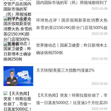
国内国际市场的军（民）用领域都得到了
2022-10-08
广泛应用
环球热点评！国庆假期新茶饮消费火热
奈雪的茶(2150.HK)部分门店现500%超
2022-10-08
高增长
世界微动态丨国家卫健委：昨日新增本土
确诊病例250例
2022-10-04
天天快报!美股三大指数均涨逾2%
2022-10-04
【天天热闻】突发！特斯拉股价崩了，市
值一日蒸发5000亿！比亚迪1个月狂卖20
2022-10-04
多万辆车…