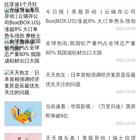
今日报丨美股异动 | 云储存公司
Box(BOX.US)涨超8% 大订单势头强劲
2022-10-04
摩根士丹利上调评级至“增持”
全球热讯:我国铝产量约占全球总产量
60% 我国成铝材出口大国
2022-10-03
天天热文：日本首相强调经济复苏是应最
优先关注的问题
2022-10-03
当前速看：华策影视：《万里归途》票房
即将破6亿
2022-10-03
天天微头条丨美股异动 | 瑞士信贷