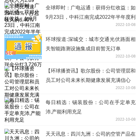
全球即时：广电运通：获得分红收益：如
9月23日，中科江南完成2022年半年度利
2022-10-08
润分配，每 10 股派发现金红利 10.00 元
（含税），公司获得现金分红3,726万元
环球报道:深城交：城市交通光伏路面相
关智能路测设施集成目前暂无订单
2022-10-08
【环球播资讯】歌尔股份：公司管理层和
员工对公司未来长期健康发展充满信心
2022-10-08
每日精选：锡装股份：公司在手定单充
沛,产能利用充足
2022-10-08
天天讯息：四川九洲：公司的空管产品在