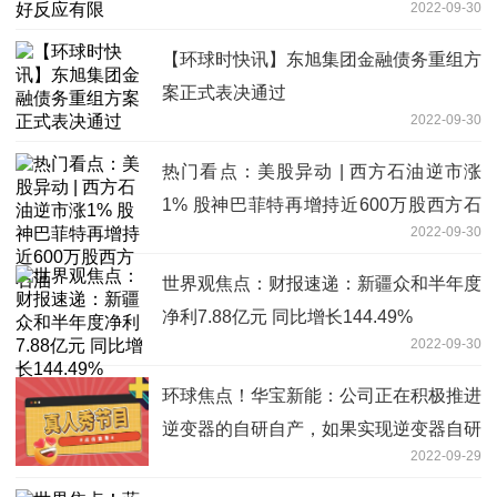
2022-09-30
【环球时快讯】东旭集团金融债务重组方
案正式表决通过
2022-09-30
热门看点：美股异动 | 西方石油逆市涨
1% 股神巴菲特再增持近600万股西方石
2022-09-30
油
世界观焦点：财报速递：新疆众和半年度
净利7.88亿元 同比增长144.49%
2022-09-30
环球焦点！华宝新能：公司正在积极推进
逆变器的自研自产，如果实现逆变器自研
2022-09-29
自产将有利于公司降本增效