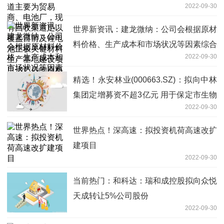
2022-09-30
渠道足以覆盖目前及锂电池正极关键材料
生产基地建设项目达产后的原料需求
世界新资讯：建龙微纳：公司会根据原材
料价格、生产成本和市场状况等因素综合
2022-09-30
定价和调整
精选！永安林业(000663.SZ)：拟向中林
集团定增募资不超3亿元 用于保定市生物
2022-09-30
质能循环利用项目等
世界热点！深高速：拟投资机荷高速改扩
建项目
2022-09-30
当前热门：和科达：瑞和成控股拟向众悦
天成转让5%公司股份
2022-09-30