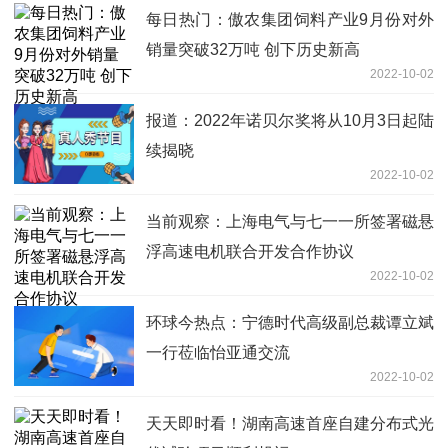
每日热门：傲农集团饲料产业9月份对外
销量突破32万吨 创下历史新高
2022-10-02
报道：2022年诺贝尔奖将从10月3日起陆
续揭晓
2022-10-02
当前观察：上海电气与七一一所签署磁悬
浮高速电机联合开发合作协议
2022-10-02
环球今热点：宁德时代高级副总裁谭立斌
一行莅临怡亚通交流
2022-10-02
天天即时看！湖南高速首座自建分布式光