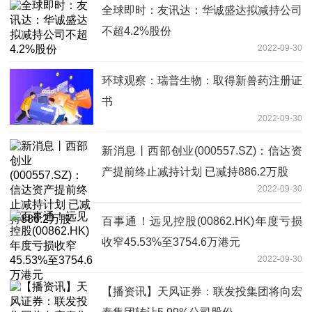
全球即时：友讯达：华诚盛达拟减持公司
不超4.2%股份
2022-09-30
环球观察：瑞普生物：取得新兽药注册证
书
2022-09-30
新消息丨西部创业(000557.SZ)：信达资
产提前终止减持计划 已减持886.2万股
2022-09-30
百事通！远见控股(00862.HK)年度亏损
收窄45.53%至3754.6万港元
2022-09-30
【播资讯】天风证券：联发投集团将向宏