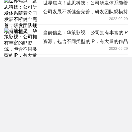
世界焦点！蓝思科技：公司研发体系随着
公司发展不断健全完善，研发团队规模持
2022-09-29
续壮大
当前信息：华策影视：公司拥有丰富的IP
资源，包含不同类型的IP，有大量的作品
2022-09-29
是网络IP改编
天天快看：美股异动 | 苹果跌4% 消息称
将取消今年的新款iPhone增产计划
2022-09-29
全球信息:黄山胶囊：实控人拟向鲁泰控
股转让股份 公司控制权将变更
2022-09-29
世界消息！418家公司、涉54个行业、回
购金额最高超50亿 A股回购潮再现释放