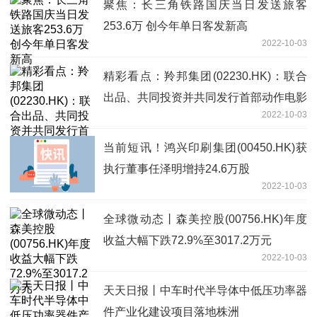
聚焦：长三角铁路国庆当日发送旅客
253.6万 创今年单日客发新高
2022-10-03
精彩看点：羚邦集团(02230.HK)：联合
出品、共同投资并共同发行首部动作电影
2022-10-03
《搜救》
当前短讯！鸿兴印刷集团(00450.HK)获
执行董事任泽明增持24.6万股
2022-10-03
全球微动态丨森美控股(00756.HK)年度
收益大幅下跌72.9%至3017.2万元
2022-10-03
天天日报丨中车时代半导体中低压功率器
件产业化建设项目落地株洲