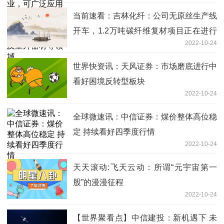
机械及室外器材等领域
当前速看：吉林化纤：公司无原丝生产线
开车，1.2万吨碳纤维复材项目正在进行
2022-10-24
设备安装
世界快资讯：天风证券：市场磨底进行中
看好困境反转型板块
2022-10-24
全球微速讯：中信证券：煤价整体高位稳
定 持续看好四季度行情
2022-10-24
天天滚动:飞天云动：所谓“元宇宙第一
股”的漫漫征程
2022-10-24
【世界聚看点】中信建投：新机遇下 未