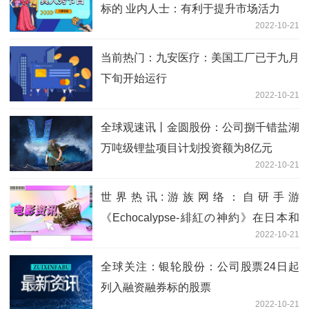
标的 业内人士：有利于提升市场活力
2022-10-21
当前热门：九安医疗：美国工厂已于九月
下旬开始运行
2022-10-21
全球观速讯丨金圆股份：公司捌千错盐湖
万吨级锂盐项目计划投资额为8亿元
2022-10-21
世界热讯:游族网络：自研手游
《Echocalypse-緋紅の神約》在日本和
2022-10-21
东南亚地区正式上线
全球关注：银轮股份：公司股票24日起
列入融资融券标的股票
2022-10-21