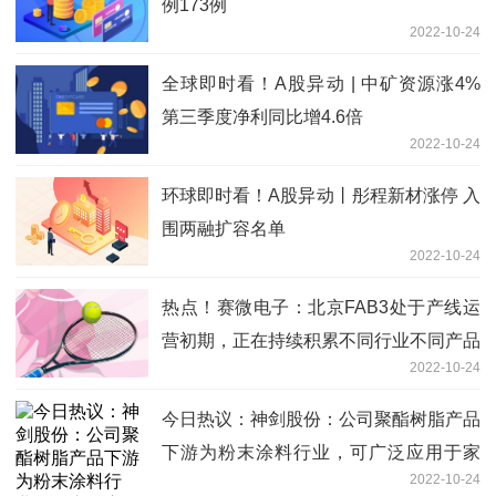
例173例
2022-10-24
全球即时看！A股异动 | 中矿资源涨4%
第三季度净利同比增4.6倍
2022-10-24
环球即时看！A股异动丨彤程新材涨停 入
围两融扩容名单
2022-10-24
热点！赛微电子：北京FAB3处于产线运
营初期，正在持续积累不同行业不同产品
2022-10-24
的客户及订单
今日热议：神剑股份：公司聚酯树脂产品
下游为粉末涂料行业，可广泛应用于家
2022-10-24
电、建材、汽车、农机、5G基站、医疗