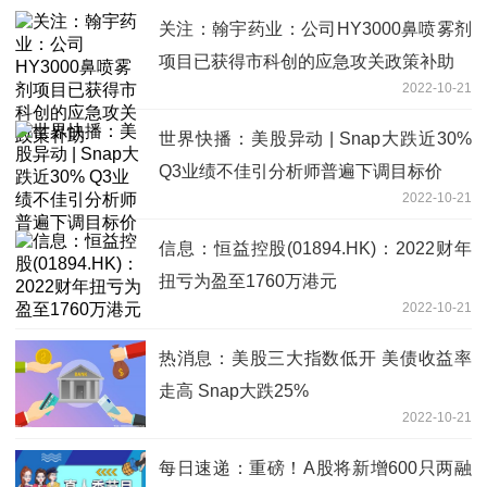
关注：翰宇药业：公司HY3000鼻喷雾剂
项目已获得市科创的应急攻关政策补助
2022-10-21
世界快播：美股异动 | Snap大跌近30%
Q3业绩不佳引分析师普遍下调目标价
2022-10-21
信息：恒益控股(01894.HK)：2022财年
扭亏为盈至1760万港元
2022-10-21
热消息：美股三大指数低开 美债收益率
走高 Snap大跌25%
2022-10-21
每日速递：重磅！A股将新增600只两融