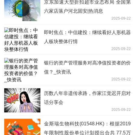
京东加速大型折扣超市业态布局 全国第
六家店落户河北固安|热消息
2025-09-22
即时焦点：中信建投：继续看好人形机器
人板块整体行情
2025-09-22
银行的资产管理服务对高净值投资者的价
值？_快资讯
2025-09-22
历数八年非遗传承路，作家江觉迟开启对
话分享会
2025-09-22
金斯瑞生物科技(01548.HK)：根据2019
年限制性股份单位计划授出合共 77.5万