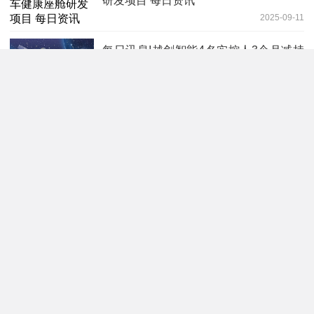
研发项目 每日资讯
2025-09-11
每日讯息!越剑智能4名实控人3个月减持
632.4万股 套现9050.6万
2025-09-11
古巴再次全国大停电-今日关注
2025-09-11
今日讯！爱柯迪：连续3日融资净偿还累
计2738.66万元（09-10）
2025-09-11
[快讯]中粮科工:关于持股5％以上股东及
其一致行动人减持股份预披露
2025-09-10