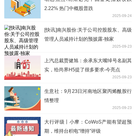
2.22% 热门中概股普跌
2025-09-24
[快讯]南兴股份:关于公司控股股东、高级
管理人员减持计划的预披露-独家
2025-09-23
上汽总裁贾健旭：余承东大嘴绰号名副其
实，给尚界H5提了很多要求-今亮点
2025-09-23
生意社：9月23日河南地区聚丙烯酰胺行
情整理
2025-09-23
大行评级丨小摩：CoWoS产能有望超预
期，维持台积电“增持”评级