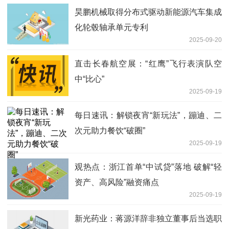
昊鹏机械取得分布式驱动新能源汽车集成
化轮毂轴承单元专利
2025-09-20
直击长春航空展：“红鹰”飞行表演队空
中“比心”
2025-09-19
每日速讯：解锁夜宵“新玩法”，蹦迪、二
次元助力餐饮“破圈”
2025-09-19
观热点：浙江首单“中试贷”落地 破解“轻
资产、高风险”融资痛点
2025-09-19
新光药业：蒋源洋辞非独立董事后当选职