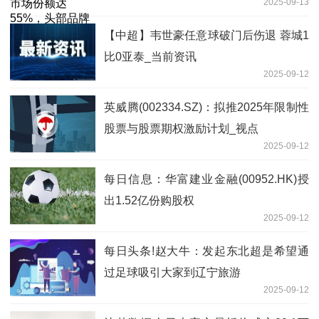
2025-09-13
两位数增长
【中超】韦世豪任意球破门后伤退 蓉城1
比0亚泰_当前资讯
2025-09-12
英威腾(002334.SZ)：拟推2025年限制性
股票与股票期权激励计划_视点
2025-09-12
每日信息：华富建业金融(00952.HK)授
出1.52亿份购股权
2025-09-12
每日头条!赵大牛：发起东北超是希望通
过足球吸引大家到辽宁旅游
2025-09-12