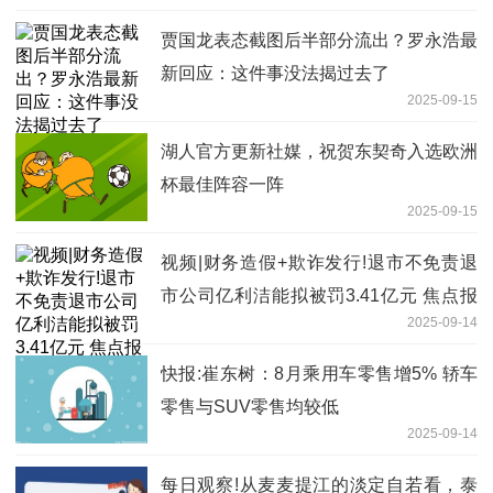
贾国龙表态截图后半部分流出？罗永浩最
新回应：这件事没法揭过去了
2025-09-15
湖人官方更新社媒，祝贺东契奇入选欧洲
杯最佳阵容一阵
2025-09-15
视频|财务造假+欺诈发行!退市不免责退
市公司亿利洁能拟被罚3.41亿元 焦点报
2025-09-14
道
快报:崔东树：8月乘用车零售增5% 轿车
零售与SUV零售均较低
2025-09-14
每日观察!从麦麦提江的淡定自若看，泰