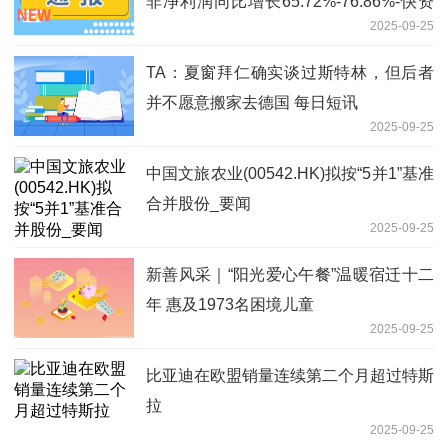
非净利润同比增长65.72%-76.86%-快资
2025-09-25
讯
TA：夏窗拜仁确实谈过斯特林，但后者
并不愿意搬家去德国 每日短讯
2025-09-25
中国文旅农业(00542.HK)拟按“5并1”基准
合并股份_要闻
2025-09-25
新善风采｜“阳光爱心午餐”温暖宿迁十二
年 惠及1973名困境儿童
2025-09-25
比亚迪在欧盟销量连续第二个月超过特斯
拉
2025-09-25