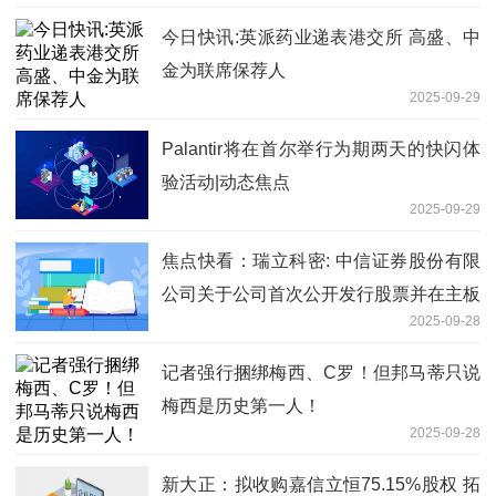
今日快讯:英派药业递表港交所 高盛、中
金为联席保荐人
2025-09-29
Palantir将在首尔举行为期两天的快闪体
验活动|动态焦点
2025-09-29
焦点快看：瑞立科密: 中信证券股份有限
公司关于公司首次公开发行股票并在主板
2025-09-28
上市的上市保荐书内容摘要
记者强行捆绑梅西、C罗！但邦马蒂只说
梅西是历史第一人！
2025-09-28
新大正：拟收购嘉信立恒75.15%股权 拓