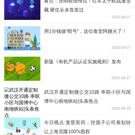
看点：压哨租借维拉！红军太子欧战遭雪
藏 硬仗从未首发过
2025-09-27
用1分钱做“暗号”，这位食堂阿姨火了！
2025-09-27
新版《有机产品认证实施规则》发布
2025-09-27
武汉开通定制微公交10路 串联小区与国
博中心南地铁站|头条焦点
2025-09-26
今日视点:复星医药：控股子公司筹划转
让上海克隆100%股权