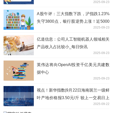
2025-09-23
A股午评：三大指数下跌，沪指跌1.23%
失守3800点，银行股逆势上涨！近5000
2025-09-23
股下跌，成交额17135亿放量3579亿-要
闻
亿道信息：公司人工智能机器人领域相关
产品收入占比较小_每日快讯
2025-09-23
英伟达将向OpenAI投资千亿美元共建数
据中心
2025-09-23
视点！新华指数|9月22日海南斑兰一级鲜
叶产地价格报3.50元/斤 较上一交易日上
2025-09-22
涨3.55%