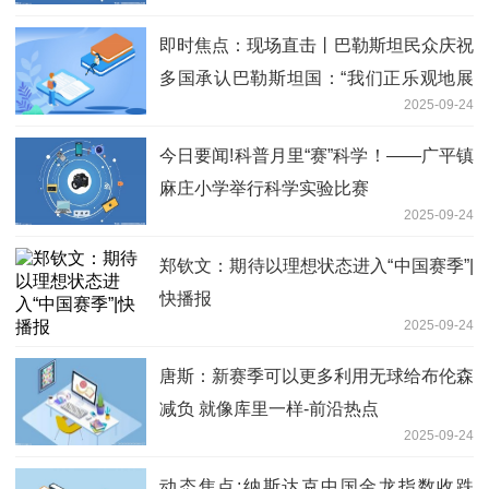
即时焦点：现场直击丨巴勒斯坦民众庆祝
多国承认巴勒斯坦国：“我们正乐观地展
2025-09-24
望未来”
今日要闻!科普月里“赛”科学！——广平镇
麻庄小学举行科学实验比赛
2025-09-24
郑钦文：期待以理想状态进入“中国赛季”|
快播报
2025-09-24
唐斯：新赛季可以更多利用无球给布伦森
减负 就像库里一样-前沿热点
2025-09-24
动态焦点:纳斯达克中国金龙指数收跌