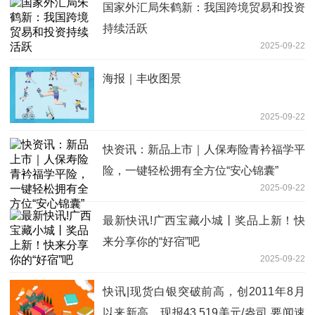
国家外汇局朱鹤新：我国跨境贸易和投资
持续活跃
2025-09-22
海报｜丰收图景
2025-09-22
快资讯：新品上市｜人保寿险青衿福学平
险，一键轻松拥有全方位“安心锦囊”
2025-09-22
最新快讯!广西宝藏小城丨奖品上新！快
来分享你的“好宿”吧
2025-09-22
快讯|现货白银突破前高，创2011年8月
以来新高，现报43.519美元/盎司 要闻速