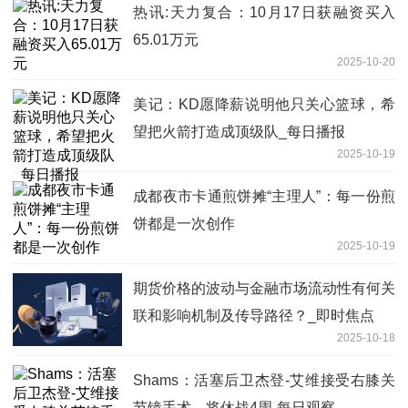
热讯:天力复合：10月17日获融资买入
65.01万元
2025-10-20
美记：KD愿降薪说明他只关心篮球，希
望把火箭打造成顶级队_每日播报
2025-10-19
成都夜市卡通煎饼摊“主理人”：每一份煎
饼都是一次创作
2025-10-19
期货价格的波动与金融市场流动性有何关
联和影响机制及传导路径？_即时焦点
2025-10-18
Shams：活塞后卫杰登-艾维接受右膝关
节镜手术，将休战4周-每日观察