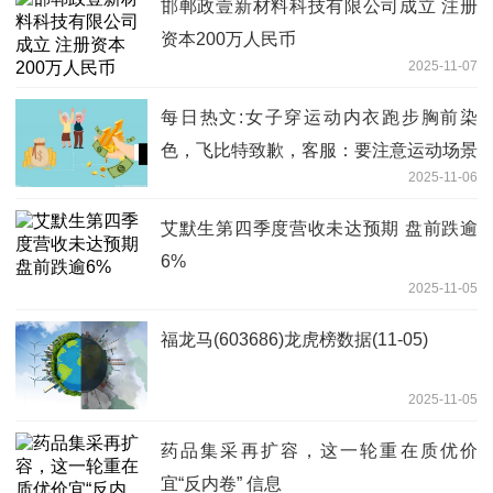
邯郸政壹新材料科技有限公司成立 注册
资本200万人民币
2025-11-07
每日热文:女子穿运动内衣跑步胸前染
色，飞比特致歉，客服：要注意运动场景
2025-11-06
和衣服材质的搭配
艾默生第四季度营收未达预期 盘前跌逾
6%
2025-11-05
福龙马(603686)龙虎榜数据(11-05)
2025-11-05
药品集采再扩容，这一轮重在质优价
宜“反内卷” 信息