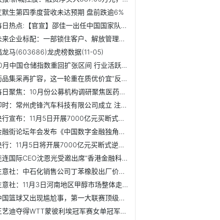
艾默生第四季度营收未达预期 盘前跌逾6%
每日热点:【官宣】邵佳一出任中国国家队新任主帅
未来企业标配：一部锁住客户、解放管理的AI员工手机
龙马(603686)龙虎榜数据(11-05)
10月中国仓储指数重回扩张区间 行业活跃度提升
药品集采再扩容，这一轮重在质优价宜“反内卷” 信息
每日聚焦：10月份公募机构调研聚焦医药生物等赛道
即时：常州虎锋汽车科技有限公司成立 注册资本1万人民币
央行宣布：11月5日开展7000亿元买断式逆回购操作
金融街论坛年会发布《中国数字金融独角兽榜单（2025）》，凯...
央行：11月5日将开展7000亿元买断式逆回购操作
连连国际CEO沈恩光受邀出席“香港金融科技周2025” 畅谈AI技...
生意社：中石化销售公司丁苯橡胶出厂价下调_快播
生意社：11月3日河南地区甲醇市场整体走低
中国篮球又出现尴尬事，第一大联赛顶级冠军球队正式退赛
王艺迪夺得WTT蒙彼利埃冠军赛女单冠军-最新快讯