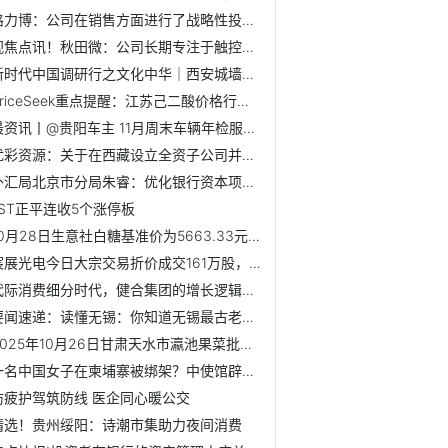
格力博：公司在销售方面进行了战略性投入，此类投入的回报周...
视焦点讯！秋田微：公司长期专注于触控显示行业，为客户提供...
新时代中国调研行之文化中华｜西安城墙：当千年城垣遇见数字文明
PriceSeek重点提醒：江苏己二酸价格行情走弱
最资讯丨@贵阳车主 11月周末车辆年检服务时间表请查收
优彩资源：关于在西藏设立全资子公司并完成工商登记的公告 ...
外汇局北京市分局朱睿：优化银行资本项目外汇收入支付便利化...
*ST正平连收5个涨停板
10月28日生意社白糖基准价为5663.33元/吨
宸展光电今日大宗交易折价成交161万股，成交额5288.85万元|焦点资讯
代际消费细分时代，健合集团的增长逻辑更清晰了
要闻速递：读懂无锡：你知道无锡最古老的树木在哪里吗
2025年10月26日甘肃天水市瀛池果菜批发市场价格行情_热文
一名中国女子在柬埔寨被绑架？中使馆辟谣：传言不实
防疲护驾筑防线 医企同心暖公交
精选！贵州绥阳：诗潮市集助力夜间消费