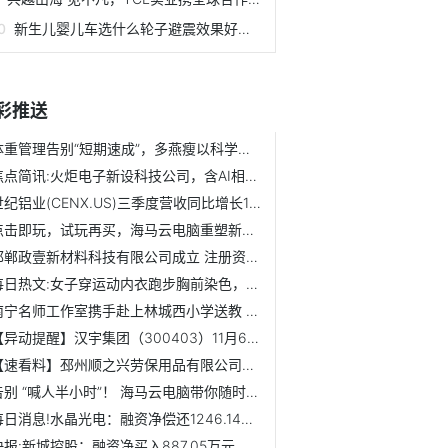
新生儿婴儿车选什么轮子避震效果好？布格特避震婴儿车有什么...
彩推送
体重管理告别“短期速成”，多燕瘦以科学方案深受消费者信赖
焦点简讯:火炬电子新设科技公司，含AI相关业务
世纪铝业(CENX.US)三季度营收同比增长17.3% 净利润不及预期
点击即玩，试玩再买，海马云电脑重塑新游体验范式
邯郸政壹新材料科技有限公司成立 注册资本200万人民币
每日热文:女子穿运动内衣跑步胸前染色，飞比特致歉，客服：要...
南宁名师工作室携手赴上林城西小学送教 助力整本书阅读教学...
【异动提醒】汉宇集团（300403）11月6日13点3分触及涨停板 速看料
【速看料】邳州顺之兴劳保用品有限公司成立 注册资本100万人民币
告别 “喊人半小时”！ 海马云电脑带你随时随地组队畅玩3A大作
每日消息!水晶光电：融资净偿还1246.14万元，融资余额16.42亿...
快报:新城控股：融资净买入887.05万元，融资余额8.2亿元（11-05）