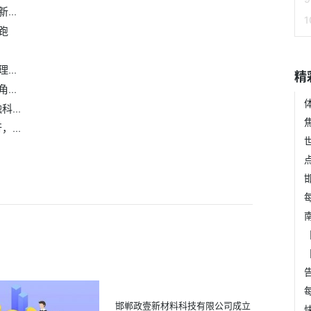
..
跑
..
精
..
...
...
邯郸政壹新材料科技有限公司成立