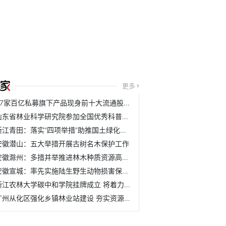
更多
37家百亿私募旗下产品现身前十大流通股名单
山东省林业科学研究院参加全国优秀科普作品评选活动
浙江青田：落实“四项举措”助推国土绿化取得新成效
安徽潜山：五大举措开展古树名木保护工作
安徽滁州：多措并举推进林木种质资源高质量发展
安徽宣城：率先实施陆生野生动物损害保险理赔机制
浙江农林大学碳中和学院挂牌成立 将着力培养具有碳中和与农...
广州从化区强化乡镇林业站建设 夯实资源管护基层基础