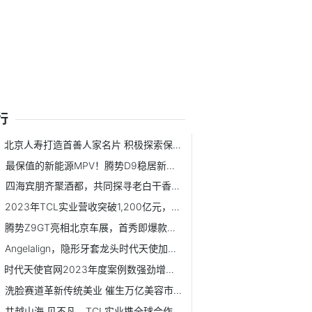
行
北京人寿打造首善人家名片 积极探索保险+康养融合发展新模式
最保值的新能源MPV！腾势D9稳居新能源MPV市场一年保值率第一
四海宾朋齐聚酒都，共同探寻老白干香型品类健康之美
2023年TCL实业营收突破1,200亿元，同比增长13%
腾势Z9GT亮相北京车展，首秀即爆款，收获首张海外车主订单
Angelalign，隐形牙套龙头时代天使加速推进全球化业务
时代天使官网2023年度案例数强劲增长33.2%至24.5万例，国内业...
洗脸赛道革新传统美业 催生万亿美容市场新蓝海
共越山海 见不凡，TCL实业携全球合作伙伴共建产业和谐生态