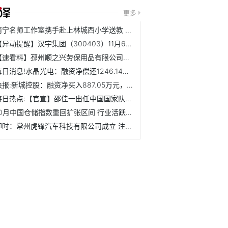
更多
南宁名师工作室携手赴上林城西小学送教 助力整本书阅读教学...
【异动提醒】汉宇集团（300403）11月6日13点3分触及涨停板 速看料
【速看料】邳州顺之兴劳保用品有限公司成立 注册资本100万人民币
每日消息!水晶光电：融资净偿还1246.14万元，融资余额16.42亿...
快报:新城控股：融资净买入887.05万元，融资余额8.2亿元（11-05）
每日热点:【官宣】邵佳一出任中国国家队新任主帅
10月中国仓储指数重回扩张区间 行业活跃度提升
即时：常州虎锋汽车科技有限公司成立 注册资本1万人民币