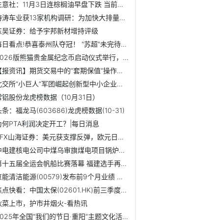
生意社：11月3日连棕榈油早盘下跌 当前焦点
涛涛车业获13家机构调研：为加快大排量全地形车的研发进度，...
东吴证券：给予宇邦新材增持评级
每日看点!恭喜泰州队夺冠！ "苏超"未完待续！
2026版熊猫贵金属纪念币启动仪式举行，行业聚力共推市场发展
【报资讯】期货交易中的“套期保值”操作实例？
北交所“小巨人”军团崛起创新型中小企业集群效应凸显
常铝股份龙虎榜数据（10月31日）
头条：福龙马(603686)龙虎榜数据(10-31)
为何PTA利润决定开工？|每日消息
ZFX山海证券：美元获支撑反弹，欧元日元升势受限
中电建核电公司中煤乌审旗煤电项目锅炉受热面全面开焊，助力...
第十五届全运会帆船比赛落幕 福建选手再获一银一铜-独家
京能清洁能源(00579)发布前9个月业绩 归母净利润24.25亿元 ...
焦点快看：中国太保(02601.HK)前三季度净利457亿元 同比增长19.3%
秋菜上市，护市井烟火-看热讯
2025年全国“我们的节日·重阳”主题文化活动在河南省驻马店...