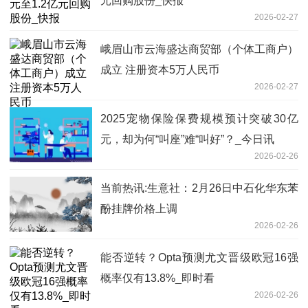
元回购股份_快报
2026-02-27
峨眉山市云海盛达商贸部（个体工商户）
成立 注册资本5万人民币
2026-02-27
2025宠物保险保费规模预计突破30亿
元，却为何“叫座”难“叫好”？_今日讯
2026-02-26
当前热讯:生意社：2月26日中石化华东苯
酚挂牌价格上调
2026-02-26
能否逆转？Opta预测尤文晋级欧冠16强
概率仅有13.8%_即时看
2026-02-26