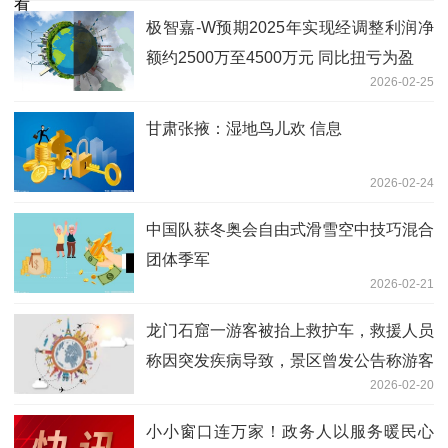
极智嘉-W预期2025年实现经调整利润净
额约2500万至4500万元 同比扭亏为盈
2026-02-25
甘肃张掖：湿地鸟儿欢 信息
2026-02-24
中国队获冬奥会自由式滑雪空中技巧混合
团体季军
2026-02-21
龙门石窟一游客被抬上救护车，救援人员
称因突发疾病导致，景区曾发公告称游客
2026-02-20
接近最大承载量停止售票|天天快报
小小窗口连万家！政务人以服务暖民心