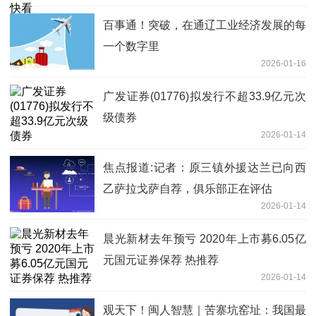
百事通！突破，在通辽工业经济发展的每
一个数字里
2026-01-16
广发证券(01776)拟发行不超33.9亿元次
级债券
2026-01-14
焦点报道:记者：原三镇外援达兰已向西
乙萨拉戈萨自荐，俱乐部正在评估
2026-01-14
晨光新材去年预亏 2020年上市募6.05亿
元国元证券保荐 热推荐
2026-01-14
观天下！闽人智慧｜苦寨坑窑址：我国最