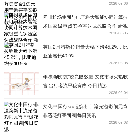
2026-03-06
构性存款-今头条
四川机场集团与电子科大智能协同计算技
术国家级重点实验室达成战略合作 新视
2026-03-05
野
英国2月特斯拉销量大幅下滑45.2%，比
亚迪增长40.9%
2026-03-05
年味渐收“数”说亮眼数据·文旅市场火热收
官 出行客流平稳有序 今日精选
2026-03-04
文化中国行·非遗焕新丨流光溢彩闹元宵
非遗花灯寄团圆|每日资讯
2026-03-03