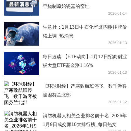
早烧制原始瓷器的窑址
2026-01-14
生意社：1月13日中石化华北丙酮挂牌价
格上调_热消息
2026-01-13
每日速读!【ETF动向】1月12日招商创业
板大盘ETF基金涨1.16%
2026-01-13
【环球财经】严寒致航班停飞 数千游客
被困芬兰北部
2026-01-12
消防机器人相关企业排名前十名_2026年
1月9日成交额10大排行榜_每日热文