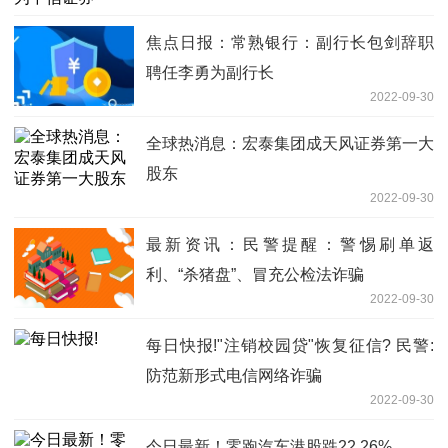
焦点日报：常熟银行：副行长包剑辞职
聘任李勇为副行长
2022-09-30
全球热消息：宏泰集团成天风证券第一大
股东
2022-09-30
最新资讯：民警提醒：警惕刷单返
利、“杀猪盘”、冒充公检法诈骗
2022-09-30
每日快报!"注销校园贷"恢复征信? 民警:
防范新形式电信网络诈骗
2022-09-30
今日最新！零跑汽车港股跌22.26%