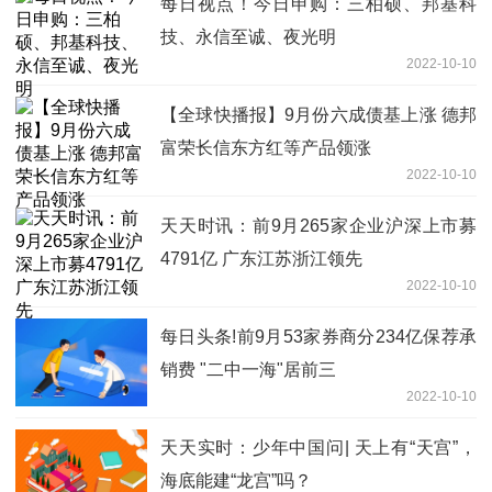
每日视点！今日申购：三柏硕、邦基科
技、永信至诚、夜光明
2022-10-10
【全球快播报】9月份六成债基上涨 德邦
富荣长信东方红等产品领涨
2022-10-10
天天时讯：前9月265家企业沪深上市募
4791亿 广东江苏浙江领先
2022-10-10
每日头条!前9月53家券商分234亿保荐承
销费 "二中一海"居前三
2022-10-10
天天实时：少年中国问| 天上有“天宫”，
海底能建“龙宫”吗？