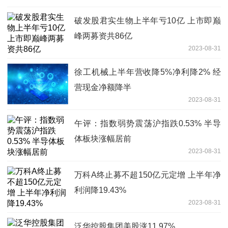
破发股君实生物上半年亏10亿 上市即巅
峰两募资共86亿
2023-08-31
徐工机械上半年营收降5%净利降2% 经
营现金净额降半
2023-08-31
午评：指数弱势震荡沪指跌0.53% 半导
体板块涨幅居前
2023-08-31
万科A终止募不超150亿元定增 上半年净
利润降19.43%
2023-08-31
泛华控股集团美股涨11.97%