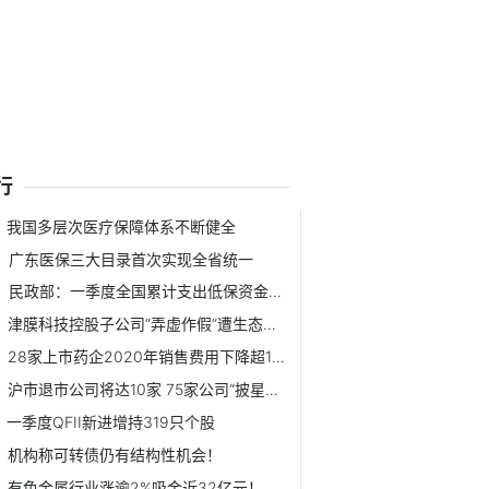
行
我国多层次医疗保障体系不断健全
广东医保三大目录首次实现全省统一
民政部：一季度全国累计支出低保资金约461.9亿元
津膜科技控股子公司“弄虚作假”遭生态环境部点名
28家上市药企2020年销售费用下降超10%
沪市退市公司将达10家 75家公司“披星戴帽”
一季度QFII新进增持319只个股
机构称可转债仍有结构性机会！
有色金属行业涨逾2%吸金近32亿元！