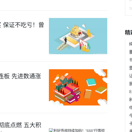
 保证不吃亏！曾
精
连板 先进数通涨
情彻底点燃 五大积