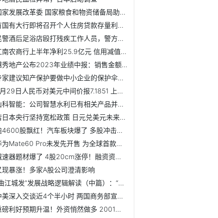
国家发展改革委 国家粮食和物资储备局助力388个脱贫县加强农...
有国有大行即将召开个人住房贷款存量利率调整项目启动会
民警酒后足浴店殴打残疾工作人员，警方通报：已成立工作组，...
江南农商行上半年净利25.9亿元 信用减值损失降至19亿
越秀地产公布2023年业绩中报：销售金额稳健增长，持续降低融...
专家建议知产保护要做中小企业的保护伞，而非拦路虎
8月29日人民币对美元中间价报7.1851 上调5个基点
山科智能：公司智慧水利已有相关产品并产生收入，后面几年会...
若日本央行坚持宽松政策 日元兑美元未来可能跌至155
逾4600股飘红！汽车板块爆了 多股冲击涨停！
华为Mate60 Pro未发先开售 为全球首款支持卫星通话的大众智能手机
减速器题材爆了 4股20cm涨停！融资资金加仓的业绩增长股出炉
又现暴涨！多家A股公司澄清影响
“曲江城发”发展战略逻辑解读（中篇）：“和而不同”生——...
中美深入交谈近4个半小时 两国商务部宣布成立工作组
重磅利好预期升温！外资悄然做多 2001年一幕要重现？