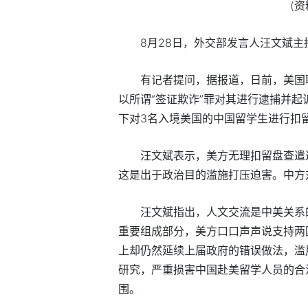
(
8月28日，外交部发言人汪文斌主
有记者提问，据报道，日前，美国
以所谓“签证欺诈”罪对其进行逮捕并
下对3名入境美国的中国留学生进行扣
汪文斌表示，美方无理扣留盘查遣
这是出于政治目的滥施打压迫害。中方
汪文斌指出，人文交流是中美关系
重要组成部分，美方口口声声说支持两
上却仍然延续上届政府的错误做法，滥
研究，严重损害中国赴美留学人员的合
围。