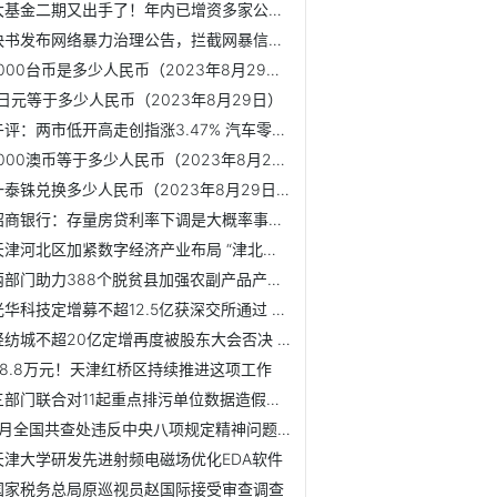
大基金二期又出手了！年内已增资多家公司 半导体周期复苏要来？
快书发布网络暴力治理公告，拦截网暴信息5521条
1000台币是多少人民币（2023年8月29日）
1日元等于多少人民币（2023年8月29日）
午评：两市低开高走创指涨3.47% 汽车零部件板块领涨
1000澳币等于多少人民币（2023年8月29日）
一泰铢兑换多少人民币（2023年8月29日）
招商银行：存量房贷利率下调是大概率事件 已制定了相关预案
天津河北区加紧数字经济产业布局 “津北数字集团”正式揭牌成立
两部门助力388个脱贫县加强农副产品产销对接
光华科技定增募不超12.5亿获深交所通过 东方投行建功
轻纺城不超20亿定增再度被股东大会否决 H1净利降44%
88.8万元！天津红桥区持续推进这项工作
三部门联合对11起重点排污单位数据造假案督办
7月全国共查处违反中央八项规定精神问题8157起
天津大学研发先进射频电磁场优化EDA软件
国家税务总局原巡视员赵国际接受审查调查