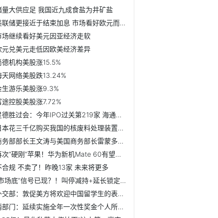
储量大供应足 我国近九成食盐为井矿盐
美联储更接近于结束加息 市场看好欧元而非美元
市场继续看好美元因亚经济走软
欧元兑美元走低因欧美经济差异
尚德机构美股涨15.5%
海天网络美股跌13.24%
金生游乐美股涨9.3%
富途控股美股涨7.72%
星德胜过会：今年IPO过关第219家 海通证券过15.5单
日本花三千亿购买我国的核废料处理装置遭拒？无实证
商务部部长王文涛与美国商务部长雷蒙多举行会谈
再次“硬刚”苹果！华为新机Mate 60有望开始预热
不合规 不卖了！昨晚13家 未来将更多
“市场底”信号已现？！叫停减持+延长锁定+增持回购 队伍越...
外交部：敦促美方将欢迎中国留学生的表态落到实处
两部门：延续实施全年一次性奖金个人所得税政策