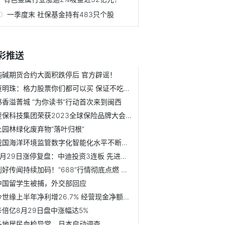
一季度末 社保基金持有483只个股
彩推送
纯碱期货合约大面积跌停后 官方辟谣！
董明珠：格力股票你们都可以买 保证不吃亏！曾鼓励员工“砸...
书香溢菁城 “为你读书”行动首次来到闽西
壹保科技集团荣获2023全球保险品牌大会“燕梳奖”惠民保优秀...
让园林绿化废弃物“落叶归根”
我国海洋环境监管数字化智能化水平不断提升
8月29日涨停复盘：中迪投资3连板 先进数通涨停
利好传闻持续加码！“688”行情彻底点燃 五大积极信号助推 ...
中国留学生被捕，外交部回应
今世缘上半年净利增26.7% 经营现金净额降6.4%
卡倍亿8月29日盘中涨幅达5%
多地居民血检异常，日本启动调查