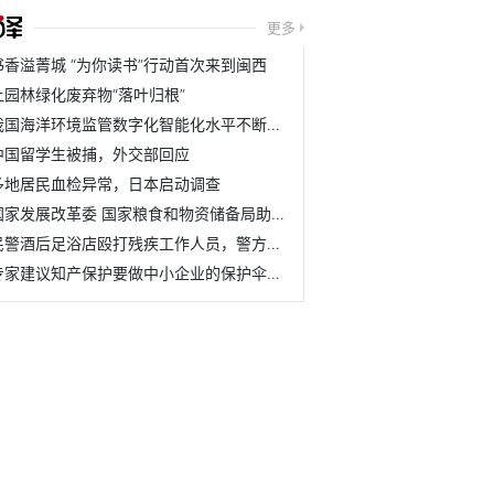
更多
书香溢菁城 “为你读书”行动首次来到闽西
让园林绿化废弃物“落叶归根”
我国海洋环境监管数字化智能化水平不断提升
中国留学生被捕，外交部回应
多地居民血检异常，日本启动调查
国家发展改革委 国家粮食和物资储备局助力388个脱贫县加强农...
民警酒后足浴店殴打残疾工作人员，警方通报：已成立工作组，...
专家建议知产保护要做中小企业的保护伞，而非拦路虎