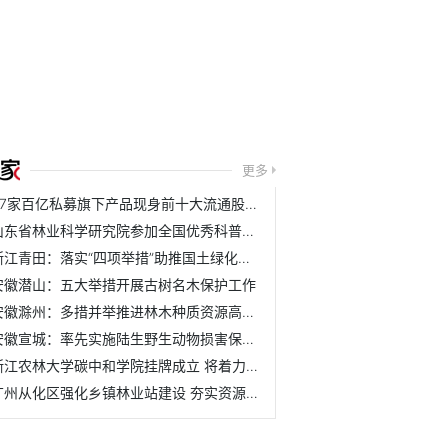
更多
37家百亿私募旗下产品现身前十大流通股名单
山东省林业科学研究院参加全国优秀科普作品评选活动
浙江青田：落实“四项举措”助推国土绿化取得新成效
安徽潜山：五大举措开展古树名木保护工作
安徽滁州：多措并举推进林木种质资源高质量发展
安徽宣城：率先实施陆生野生动物损害保险理赔机制
浙江农林大学碳中和学院挂牌成立 将着力培养具有碳中和与农...
广州从化区强化乡镇林业站建设 夯实资源管护基层基础