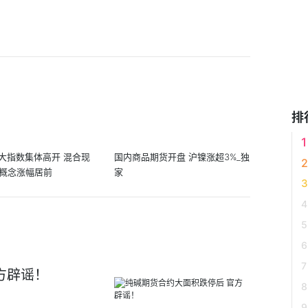
排
大指数集体高开 混合现
国内商品期货开盘 沪镍涨超3%_独
O概念涨幅居前
家
方辟谣！