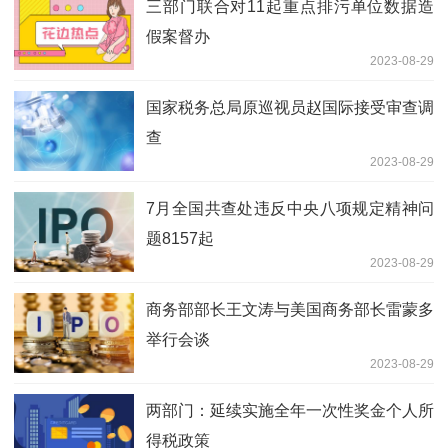
三部门联合对11起重点排污单位数据造
假案督办
2023-08-29
国家税务总局原巡视员赵国际接受审查调
查
2023-08-29
7月全国共查处违反中央八项规定精神问
题8157起
2023-08-29
商务部部长王文涛与美国商务部长雷蒙多
举行会谈
2023-08-29
两部门：延续实施全年一次性奖金个人所
得税政策