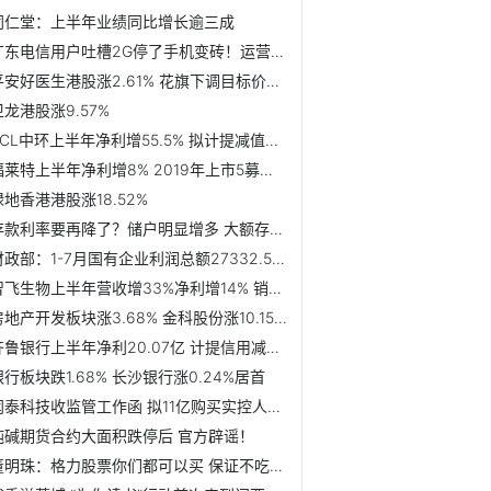
同仁堂：上半年业绩同比增长逾三成
广东电信用户吐槽2G停了手机变砖！运营商：正推进5G建设
平安好医生港股涨2.61% 花旗下调目标价至35港元
卫龙港股涨9.57%
TCL中环上半年净利增55.5% 拟计提减值近12亿
福莱特上半年净利增8% 2019年上市5募资共142.5亿元
绿地香港港股涨18.52%
存款利率要再降了？储户明显增多 大额存单仅中小行可觅
财政部：1-7月国有企业利润总额27332.5亿元 同比增长3.9%
智飞生物上半年营收增33%净利增14% 销售费用增25%
房地产开发板块涨3.68% 金科股份涨10.15%居首
齐鲁银行上半年净利20.07亿 计提信用减值损失24.34亿
银行板块跌1.68% 长沙银行涨0.24%居首
闻泰科技收监管工作函 拟11亿购买实控人持有2家公司
纯碱期货合约大面积跌停后 官方辟谣！
董明珠：格力股票你们都可以买 保证不吃亏！曾鼓励员工“砸...