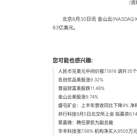
(
北京8月30日讯 金山云(NASDAQ:
83亿美元。
标签：
您可能也感兴趣:
人民币兑美元中间价报7.1816 调升35
名创优品美股涨9.32%
普益财富美股跌11.48%
金山云美股涨9.74%
盛屯矿业：上半年营收同比下降9% 净利.
并行科技9月5日北交所上会 拟募资6.1
景嘉微：聘任廖凯为副总裁
华丰科技涨7.98% 机构净买入9505万