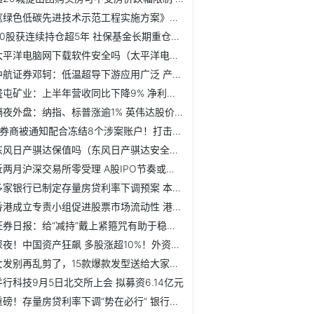
《绿色低碳先进技术示范工程实施方案》发布
30股获连续持仓超5年 社保基金长期重仓的绩优股出炉（附名单）
太平洋电脑网下载软件安全吗（太平洋电脑网下载）
中航证券邓轲：低温超导下游应用广泛 产业链有这些投资机会
盛屯矿业：上半年营收同比下降9% 净利同比下降78%
隔夜外盘：纳指、标普涨逾1% 英伟达股价创收盘新高 拼多多...
6券商被通知配合冻结8个涉案账户！打击市场操纵集团 香港证...
东风日产骐达保值吗（东风日产骐达安全性能怎么样）
近两月沪深交易所零受理 A股IPO节奏或已按下“放缓键”
多家银行已制定存量房贷利率下调预案 本周内或有实质性进展
香港成立专责小组促进股票市场流动性 港股调减印花税呼声渐高
证券日报：给“减持”戴上紧箍咒有助于稳定市场信心
深夜！中国资产狂飙 多股涨超10%！外资突然唱多 什么信号？
女发别再乱剪了，15款爆款发型送给大家，简直美翻了
并行科技9月5日北交所上会 拟募资6.14亿元
重磅！存量房贷利率下调“势在必行” 银行将进入实操阶段