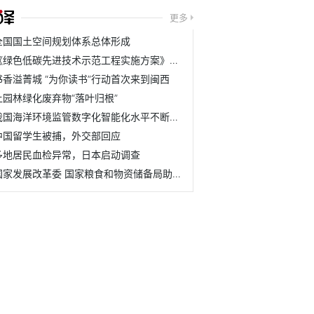
更多
全国国土空间规划体系总体形成
《绿色低碳先进技术示范工程实施方案》发布
书香溢菁城 “为你读书”行动首次来到闽西
让园林绿化废弃物“落叶归根”
我国海洋环境监管数字化智能化水平不断提升
中国留学生被捕，外交部回应
多地居民血检异常，日本启动调查
国家发展改革委 国家粮食和物资储备局助力388个脱贫县加强农...