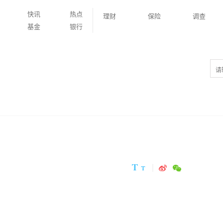
快讯
热点
理财
保险
调查
基金
银行