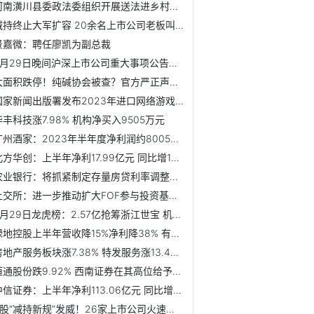
河南潢川县委政法委组织开展送法进乡村活动
减持终止大军扩容 20余名上市公司老板叫停近40亿减持计划
景嘉微：聘任廖凯为副总裁
8月29日晚间沪深上市公司重大事项公告最新快递
大面积跌停！纯碱协会被查？官方严正声明！
国家新闻出版署发布2023年进口网络游戏版号名单
华丰科技涨7.98% 机构净买入9505万元
广州酒家：2023年半年度净利润约8005万元 同比增加47%
北方华创：上半年净利17.99亿元 同比增138.43%
农业银行：将抓紧制定存量房贷利率调整具体操作细则
上交所：进一步推动扩大FOF参与投资基础设施REITs
8月29日龙虎榜：2.57亿抢筹浙江世宝 机构净买入19只股
绿地控股上半年营收降15%净利降38% 有息负债2145亿
房地产服务板块涨7.38% 特发服务涨13.43%居首
恒通股份跌9.92% 西南证券在其高位给予持有评级
中信证券：上半年净利113.06亿元 同比增0.98%
A股“减持新规”发威！26家上市公司火速响应 15家终止减持