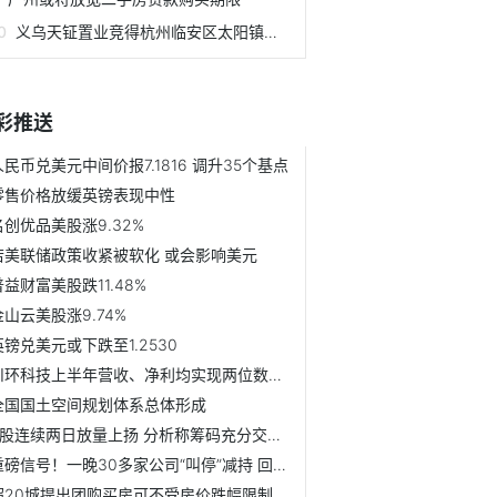
义乌天钲置业竞得杭州临安区太阳镇宅地
彩推送
人民币兑美元中间价报7.1816 调升35个基点
零售价格放缓英镑表现中性
名创优品美股涨9.32%
若美联储政策收紧被软化 或会影响美元
普益财富美股跌11.48%
金山云美股涨9.74%
英镑兑美元或下跌至1.2530
川环科技上半年营收、净利均实现两位数增长
全国国土空间规划体系总体形成
A股连续两日放量上扬 分析称筹码充分交换后或趋势性上涨
重磅信号！一晚30多家公司“叫停”减持 回购队伍继续壮大！A...
超20城提出团购买房可不受房价跌幅限制 房价“限跌令”能放开吗？