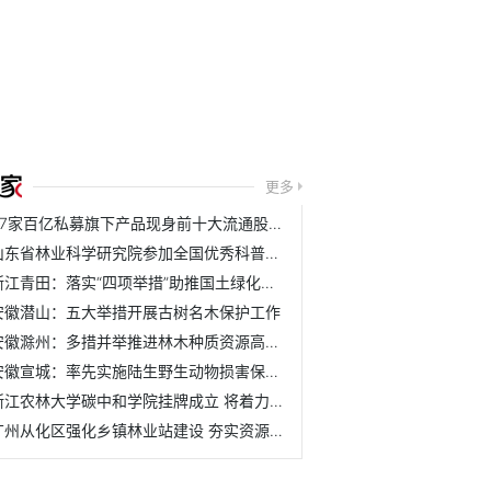
更多
37家百亿私募旗下产品现身前十大流通股名单
山东省林业科学研究院参加全国优秀科普作品评选活动
浙江青田：落实“四项举措”助推国土绿化取得新成效
安徽潜山：五大举措开展古树名木保护工作
安徽滁州：多措并举推进林木种质资源高质量发展
安徽宣城：率先实施陆生野生动物损害保险理赔机制
浙江农林大学碳中和学院挂牌成立 将着力培养具有碳中和与农...
广州从化区强化乡镇林业站建设 夯实资源管护基层基础