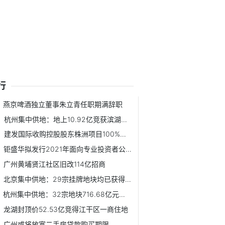
行
燕京啤酒独立董事朱立青任职期满辞职
杭州集中供地：地上10.92亿竞获滨湖新区一宅地
建发国际收购控股股东株洲项目100%股权 耗资21.14亿元
钜盛华拟发行2021年面向专业投资者公开发行公司债券
广州黄埔贤江社区旧改114亿招商
北京集中供地：29宗挂牌地块均已获得报价
杭州集中供地：32宗地块716.68亿元收官
龙湖封顶价52.53亿竞得江干区一商住地
广州或将放宽二手房贷款购买期限