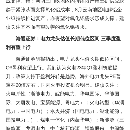
成支撑。铝：河南三门峡地区的持续限产铝土矿供应或
趋于紧张从而支撑氧化铝成本，8月云南地区电解铝企
业继持续推进复产，亦有望对氧化铝需求形成支撑，建
议关注基本面有望改善的氧化铝板块。
海通证券：电力龙头估值长期低位区间 三季度盈
利有望上行
海通证券研报指出，电力龙头估值长期低位区间，
Q3盈利有望上行。我们认为火电23年Q1盈利筑底提
升，政策支持下盈利好转是趋势。海外电力龙头PE普
遍在20倍左右，国内火电投资机会明显。建议关注：
火电弹性（浙能电力、皖能电力、华电国际、华能国
际、大唐发电、宝新能源、粤电力）；火电转型（华润
电力，中国电力）；水火并济（国电电力，湖北能源，
国投电力，），煤电一体化（内蒙华电）；新能源（三
峡能源、龙源电力、中广核新能源、福能股份、中闽能