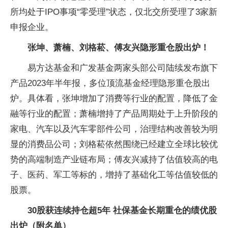
所均处于IPO事项“零受理”状态，仅北交所受理了3家新
申报企业。
张坤、萧楠、刘格菘、傅友兴隐形重仓股出炉！
易方达基金和广发基金两家头部公司陆续发布旗下
产品2023年半年报，多位顶流基金经理隐形重仓股出
炉。具体看，张坤增加了消费等行业的配置，降低了金
融等行业的配置；萧楠增持了产品周期处于上升阶段的
家电、汽车以及汽车零部件公司，治理结构改善较为明
显的消费品公司；刘格菘依然围绕已经建立全球比较优
势的高端制造产业链布局；傅友兴减持了估值较高的电
子、医药、军工等标的，增持了基础化工等估值较低的
股票。
30股获连续持仓超5年 社保基金长期重仓的绩优股
出炉（附名单）