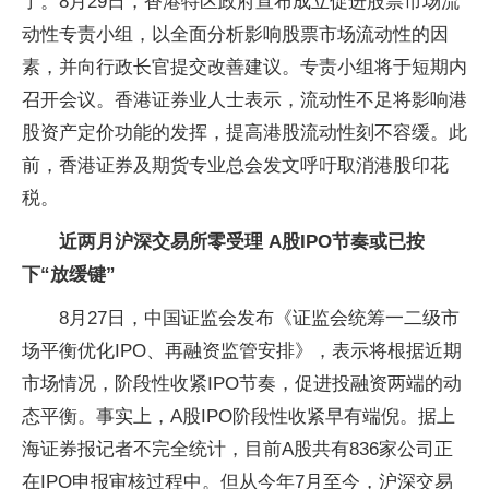
了。8月29日，香港特区政府宣布成立促进股票市场流
动性专责小组，以全面分析影响股票市场流动性的因
素，并向行政长官提交改善建议。专责小组将于短期内
召开会议。香港证券业人士表示，流动性不足将影响港
股资产定价功能的发挥，提高港股流动性刻不容缓。此
前，香港证券及期货专业总会发文呼吁取消港股印花
税。
近两月沪深交易所零受理 A股IPO节奏或已按
下“放缓键”
8月27日，中国证监会发布《证监会统筹一二级市
场平衡优化IPO、再融资监管安排》，表示将根据近期
市场情况，阶段性收紧IPO节奏，促进投融资两端的动
态平衡。事实上，A股IPO阶段性收紧早有端倪。据上
海证券报记者不完全统计，目前A股共有836家公司正
在IPO申报审核过程中。但从今年7月至今，沪深交易