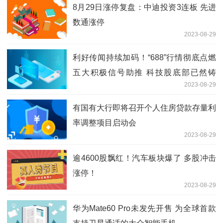
8月29日涨停复盘：中迪投资3连板 先进
数通涨停
2023-08-29
利好传闻持续加码！“688”行情彻底点燃
五大积极信号助推 科技股底部已然铸
2023-08-29
就？
有国有大行即将召开个人住房贷款存量利
率调整项目启动会
2023-08-29
逾4600股飘红！汽车板块爆了 多股冲击
涨停！
2023-08-29
华为Mate60 Pro未发先开售 为全球首款