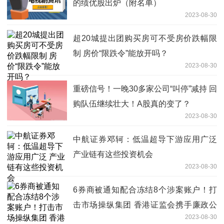
的绩优股出炉（附名单）
2023-08-30
超20城提出团购买房可不受房价跌幅限
制 房价“限跌令”能放开吗？
2023-08-30
重磅信号！一晚30多家公司“叫停”减持 回
购队伍继续壮大！A股真的变了？
2023-08-30
中航证券邓轲：低温超导下游应用广泛
产业链有这些投资机会
2023-08-30
6券商被通知配合冻结8个涉案账户！打
击市场操纵集团 香港证监会携手廉政公
2023-08-30
署