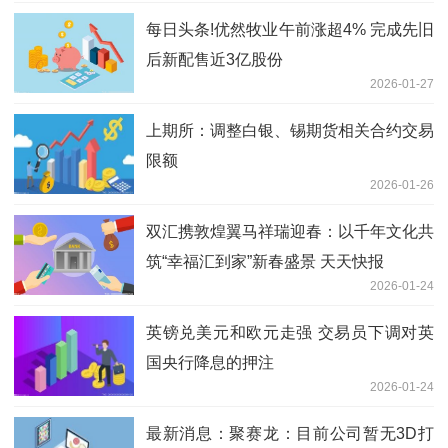
每日头条!优然牧业午前涨超4% 完成先旧
后新配售近3亿股份
2026-01-27
上期所：调整白银、锡期货相关合约交易
限额
2026-01-26
双汇携敦煌翼马祥瑞迎春：以千年文化共
筑“幸福汇到家”新春盛景 天天快报
2026-01-24
英镑兑美元和欧元走强 交易员下调对英
国央行降息的押注
2026-01-24
最新消息：聚赛龙：目前公司暂无3D打