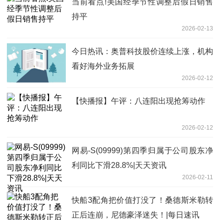
当前看点!美国经季节性调整后假日销售
持平
2026-02-13
今日热讯：奥普科技股价连续上涨，机构
看好海外业务拓展
2026-02-12
【快播报】午评：八连阳出现抢筹动作
2026-02-12
网易-S(09999)第四季归属于公司股东净
利同比下滑28.8%|天天资讯
2026-02-11
快船3配角把价值打没了！桑德斯米勒转
正后连崩，尼德豪泽迷失！|每日速讯