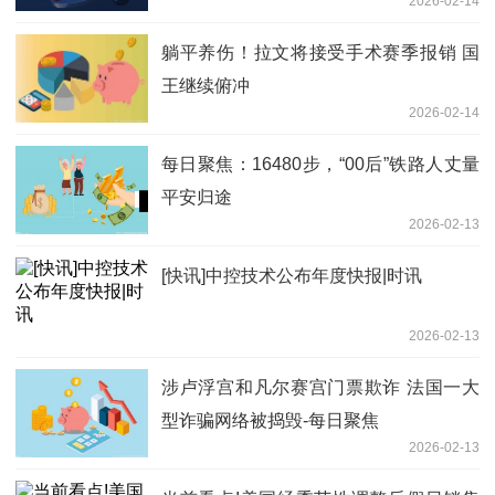
2026-02-14
躺平养伤！拉文将接受手术赛季报销 国
王继续俯冲
2026-02-14
每日聚焦：16480步，“00后”铁路人丈量
平安归途
2026-02-13
[快讯]中控技术公布年度快报|时讯
2026-02-13
涉卢浮宫和凡尔赛宫门票欺诈 法国一大
型诈骗网络被捣毁-每日聚焦
2026-02-13