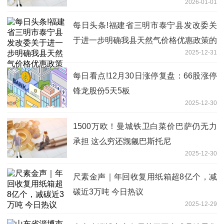
2026-01-01
每日头条!福建省三明市泰宁县发改委关
于进一步明确我县天然气价格优惠政策的
2025-12-31
通知
每日看点!12月30日涨停复盘：66股涨停
锋龙股份5天5板
2025-12-30
1500万欧！曼城铁卫白菜价巴萨仍无力
承担 这么穷还觊觎巴斯托尼
2025-12-30
尺素金声｜年回收复用纸箱超8亿个，减
碳近3万吨 今日热议
2025-12-29