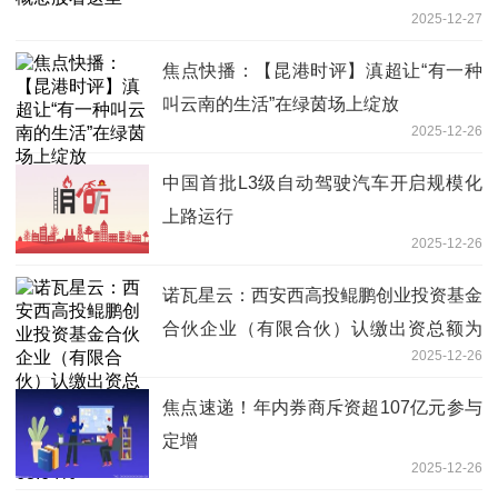
2025-12-27
焦点快播：【昆港时评】滇超让“有一种
叫云南的生活”在绿茵场上绽放
2025-12-26
中国首批L3级自动驾驶汽车开启规模化
上路运行
2025-12-26
诺瓦星云：西安西高投鲲鹏创业投资基金
合伙企业（有限合伙）认缴出资总额为
2025-12-26
5,500万元，其中公司持有的基金份额为
63.64%
焦点速递！年内券商斥资超107亿元参与
定增
2025-12-26