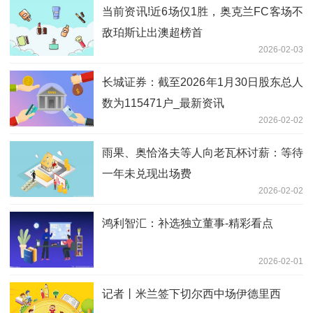
当前资讯!近6场仅1胜，奥克兰FC客场不
敌珀斯让出澳超榜首
2026-02-03
长城证券：截至2026年1月30日股东总人
数为115471户_最新资讯
2026-02-02
雨果、奥恰洛夫等人向老瓦杯讨薪：等待
一年未兑现出场费
2026-02-02
鸿利智汇：补选独立董事-精彩看点
2026-02-01
记者丨米兰签下切尔西中场伊德里西