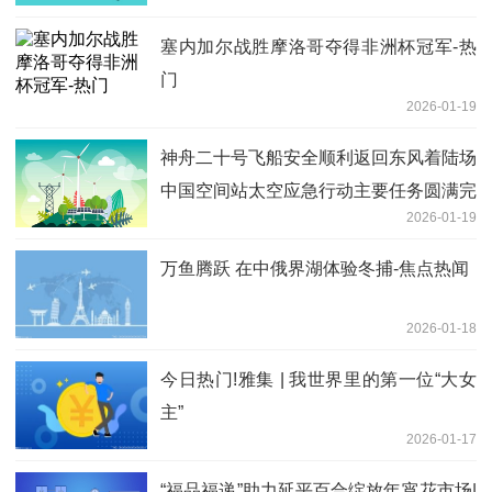
塞内加尔战胜摩洛哥夺得非洲杯冠军-热
门
2026-01-19
神舟二十号飞船安全顺利返回东风着陆场
中国空间站太空应急行动主要任务圆满完
2026-01-19
成
万鱼腾跃 在中俄界湖体验冬捕-焦点热闻
2026-01-18
今日热门!雅集 | 我世界里的第一位“大女
主”
2026-01-17
“福品福递”助力延平百合绽放年宵花市场|