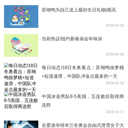
苏翊鸣为自己送上最好生日礼物|视讯
2026-02-19
当前热议!纽约新春庙会年味浓
2026-02-18
每日动态!18日冬奥看点：苏翊鸣徐梦桃
+短道速滑，中国队冲金点最多的一天
2026-02-18
中国冰壶男队8-5美国，五连败后取得两
连胜
2026-02-17
谷爱凌夺得米兰冬奥会自由式滑雪女子大