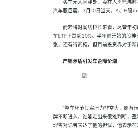
买在无人问津处，卖在人声鼎沸时
汽车股巨震，3月10日当天，A、H股
而若将时间线拉长来看，尽管年初
车ETF下跌超20%。半年前开始的股
张，还有待商榷，但目前投资界对于新
产销矛盾引发车企降价潮
“整车环节其实压力非常大，原有
牌不断进入，谁能走出来很难判断，盈
理曾对记者表达了他的担忧，他表示在