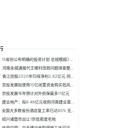
行
15省份公布明确的投资计划 总规模超24万亿元
河南永城通报代王楼村改厕问题排查整改进展情况：目前已初步...
香江控股2020年归母净利2.82亿元 同比减少38.07%
京投发展拟使用10亿闲置资金购买低风险产品
京投发展今年预计对外担保最多11亿元
建业地产：拟8.48亿元收购河南建业富居投资有限公司10%股权
全国大多数省份酒店复工率已达80% 无接触服务带来新商机
绍兴诸暨市出让1宗低密度宅地
信用中国：中天建设未取得施工许可证擅自建设遭罚1万元