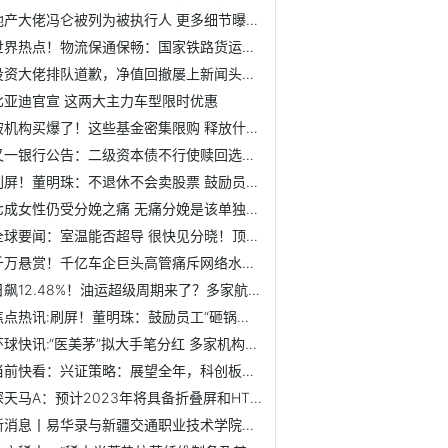
地产大佬冯仑被列为被执行人 更多细节曝光-全球即时
世界热点！物流保通保畅：国家铁路货运继续保持高位运行
投资大佬排队道歉，净值回撤屡上新闻头条…如何避免"尴尬"重...
比亚迪官宣 这两大主力车型限时优惠
被机构买爆了！这些基金密集限购 释放什么信号？ 每日信息
又一银行公告：二级资本债不行使赎回选择权！银行业年内近500...
刷屏！董明珠：不退休不会卖股票 鼓励员工“砸锅卖铁”买格...
七成女性仍受分娩之痛 无痛分娩是该单独入医保了 全球视讯
全球要闻：室温能否超导 很快见分晓！顶级专家密集发声
千万悬赏！千亿车企巨头高管痛斥网络水军 “电池自燃篡改成...
日飙12.48%！油运超级周期来了？多家航运公司业绩预喜
焦点热讯:刷屏！董明珠：鼓励员工“砸锅卖铁”买格力股票 买...
环球快讯:“医美茅”拟大手笔分红 多家机构密集关注！机构最...
当前快看：兴证策略：展望全年，科创板哪些方向最具备业绩弹性？
深天马A：预计2023年将具备折叠屏和HTD屏量产能力，并推出相...
新消息丨易华录与新疆交通职业技术学院举行“智慧城市交通产...