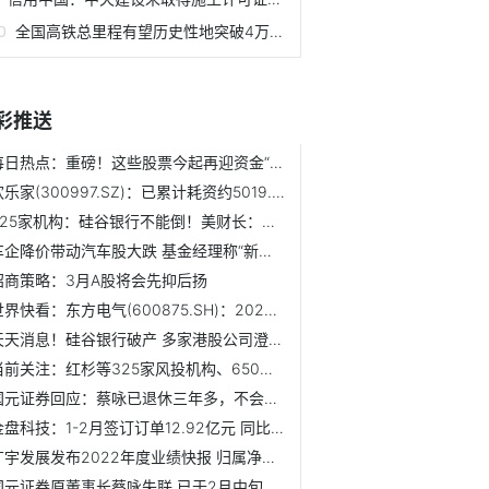
全国高铁总里程有望历史性地突破4万公里
彩推送
每日热点：重磅！这些股票今起再迎资金“活水”
欢乐家(300997.SZ)：已累计耗资约5019.01万元回购0.8819%的股份
325家机构：硅谷银行不能倒！美财长：政府不会救！潘石屹及多...
车企降价带动汽车股大跌 基金经理称“新能源车行业贝塔或已...
招商策略：3月A股将会先抑后扬
世界快看：东方电气(600875.SH)：2022年度预盈27.5亿-29.8亿...
天天消息！硅谷银行破产 多家港股公司澄清影响！用户存款不...
当前关注：红杉等325家风投机构、650名创始人联合声明：硅谷...
国元证券回应：蔡咏已退休三年多，不会影响公司经营管理
金盘科技：1-2月签订订单12.92亿元 同比增长51.87% 今头条
广宇发展发布2022年度业绩快报 归属净利润盈利6.327亿元 当前时讯
国元证券原董事长蔡咏失联 已于2月中旬被带走调查