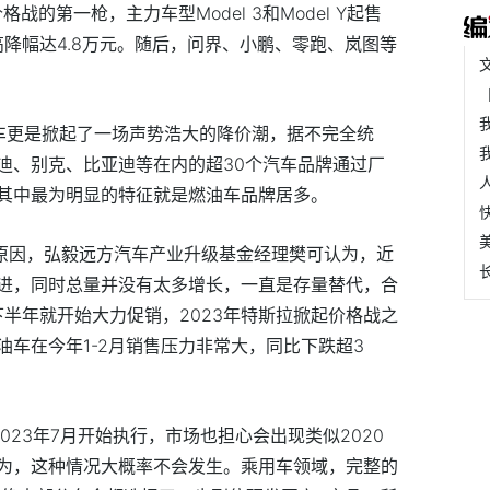
的第一枪，主力车型Model 3和Model Y起售
，最高降幅达4.8万元。随后，问界、小鹏、零跑、岚图等
车更是掀起了一场声势浩大的降价潮，据不完全统
迪、别克、比亚迪等在内的超30个汽车品牌通过厂
其中最为明显的特征就是燃油车品牌居多。
的原因，弘毅远方汽车产业升级基金经理樊可认为，近
进，同时总量并没有太多增长，一直是存量替代，合
下半年就开始大力促销，2023年特斯拉掀起价格战之
车在今年1-2月销售压力非常大，同比下跌超3
023年7月开始执行，市场也担心会出现类似2020
为，这种情况大概率不会发生。乘用车领域，完整的