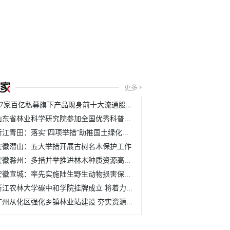
更多
37家百亿私募旗下产品现身前十大流通股名单
山东省林业科学研究院参加全国优秀科普作品评选活动
浙江青田：落实“四项举措”助推国土绿化取得新成效
安徽潜山：五大举措开展古树名木保护工作
安徽滁州：多措并举推进林木种质资源高质量发展
安徽宣城：率先实施陆生野生动物损害保险理赔机制
浙江农林大学碳中和学院挂牌成立 将着力培养具有碳中和与农...
广州从化区强化乡镇林业站建设 夯实资源管护基层基础