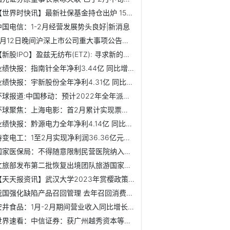
【世界时快讯】最新社保基金持仓出炉 15股获新进或增持 9股...
中国电信：1-2月经营发展势头良好|新消息
3月12日晚间沪深上市公司重大事项公告最新快递
【新股IPO】盈兹无纺布(ETZ): 寻求新的盈利增长点
业绩快报：指南针全年净利3.44亿 同比增长95.08%
业绩快报：宇新股份全年净利4.31亿 同比增长205.48%
环球报道:中国移动：预计2022年全年派息率将比上年进一步提升
环球聚焦：上海电影：首2月累计实现票房同比10.43%
业绩快报：黔源电力全年净利4.14亿 同比增长65.02% 焦点播报
特变电工：1至2月实现净利润36.36亿元左右 同比增长约73%
国家医保局：不得随意限制民营医院纳入医保定点 世界要闻
文旅部发布第二批恢复出境团队旅游国家名单-当前速读
【天天报资讯】武汉大学2023年赏樱政策发布！今起免费预约！
我国强化缺陷产品召回管理 去年召回消费品690次
安井食品：1月-2月期间营业收入同比增长约37.4%
世界速看：中信证券：获广州越秀资本等增持