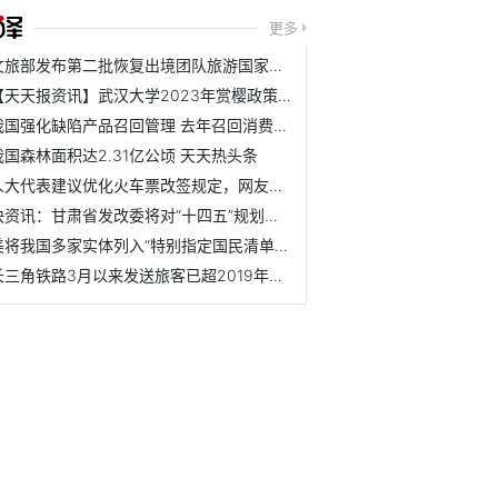
更多
文旅部发布第二批恢复出境团队旅游国家名单-当前速读
【天天报资讯】武汉大学2023年赏樱政策发布！今起免费预约！
我国强化缺陷产品召回管理 去年召回消费品690次
我国森林面积达2.31亿公顷 天天热头条
人大代表建议优化火车票改签规定，网友：建议也优化一下飞机票
快资讯：甘肃省发改委将对“十四五”规划实施情况进行中期评估
美将我国多家实体列入“特别指定国民清单”，中方对此坚决反...
长三角铁路3月以来发送旅客已超2019年同期，春季旅游热度持续...