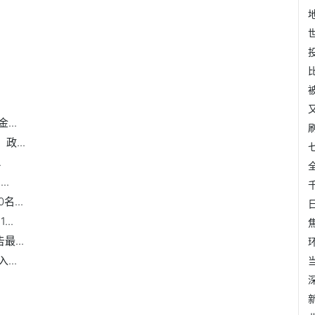
..
...
.
..
...
..
...
..