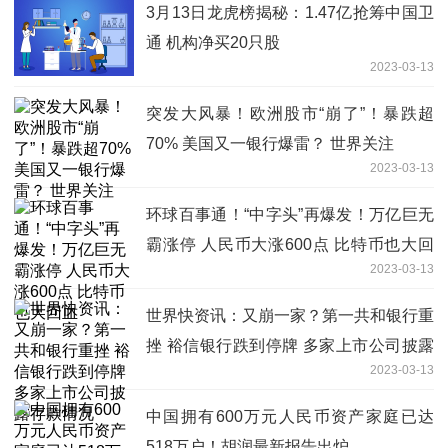
3月13日龙虎榜揭秘：1.47亿抢筹中国卫
通 机构净买20只股
2023-03-13
突发大风暴！欧洲股市“崩了”！暴跌超
70% 美国又一银行爆雷？ 世界关注
2023-03-13
环球百事通！“中字头”再爆发！万亿巨无
霸涨停 人民币大涨600点 比特币也大回
2023-03-13
血
世界快资讯：又崩一家？第一共和银行重
挫 裕信银行跌到停牌 多家上市公司披露
2023-03-13
存款情况
中国拥有600万元人民币资产家庭已达
518万户！胡润最新报告出炉