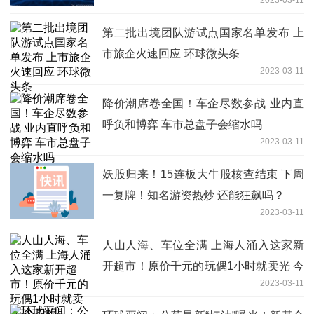
第二批出境团队游试点国家名单发布 上
市旅企火速回应 环球微头条
2023-03-11
降价潮席卷全国！车企尽数参战 业内直
呼负和博弈 车市总盘子会缩水吗
2023-03-11
妖股归来！15连板大牛股核查结束 下周
一复牌！知名游资热炒 还能狂飙吗？
2023-03-11
人山人海、车位全满 上海人涌入这家新
开超市！原价千元的玩偶1小时就卖光 今
2023-03-11
日报