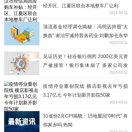
经开区、江夏区联合本地整车厂让利
2023-03-11
顶流基金经理调仓揭秘：冯明远持股“大
换血” 谢治宇减持普洛药业 刘鹏加仓东华
2023-03-11
测试-热点
见证历史！硅谷银行倒闭 2000亿美元资
产被接管！银行集体崩了 多家公司发
2023-03-11
声！
疫情停业重创院线 横店影视去年亏损
3.17亿元 今年计划新开影院50家
2023-03-11
31省份2月CPI揭晓：15地重回“0时代” 有
你家乡吗 热闻
2023-03-11