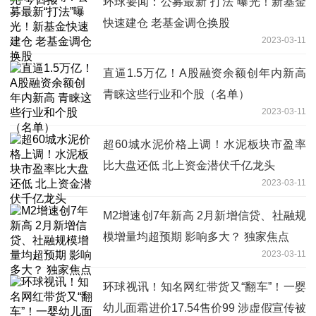
环球要闻：公募最新“打法”曝光！新基金
快速建仓 老基金调仓换股
2023-03-11
直逼1.5万亿！A股融资余额创年内新高
青睐这些行业和个股（名单）
2023-03-11
超60城水泥价格上调！水泥板块市盈率
比大盘还低 北上资金潜伏千亿龙头
2023-03-11
M2增速创7年新高 2月新增信贷、社融规
模增量均超预期 影响多大？ 独家焦点
2023-03-11
环球视讯！知名网红带货又“翻车”！一婴
幼儿面霜进价17.54售价99 涉虚假宣传被