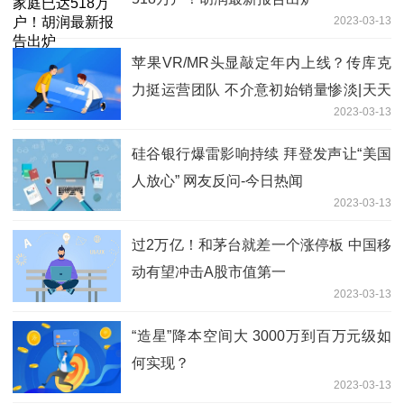
2023-03-13
苹果VR/MR头显敲定年内上线？传库克
力挺运营团队 不介意初始销量惨淡|天天
2023-03-13
热点评
硅谷银行爆雷影响持续 拜登发声让“美国
人放心” 网友反问-今日热闻
2023-03-13
过2万亿！和茅台就差一个涨停板 中国移
动有望冲击A股市值第一
2023-03-13
“造星”降本空间大 3000万到百万元级如
何实现？
2023-03-13