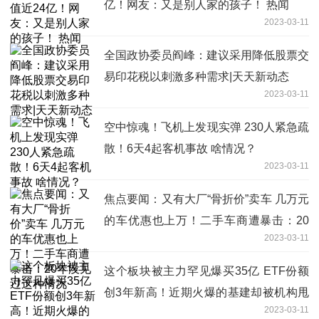
亿！网友：又是别人家的孩子！ 热闻
2023-03-11
全国政协委员阎峰：建议采用降低股票交
易印花税以刺激多种需求|天天新动态
2023-03-11
空中惊魂！飞机上发现实弹 230人紧急疏
散！6天4起客机事故 啥情况？
2023-03-11
焦点要闻：又有大厂“骨折价”卖车 几万元
的车优惠也上万！二手车商遭暴击：20
2023-03-11
年没见过这种情况
这个板块被主力罕见爆买35亿 ETF份额
创3年新高！近期火爆的基建却被机构甩
2023-03-11
卖