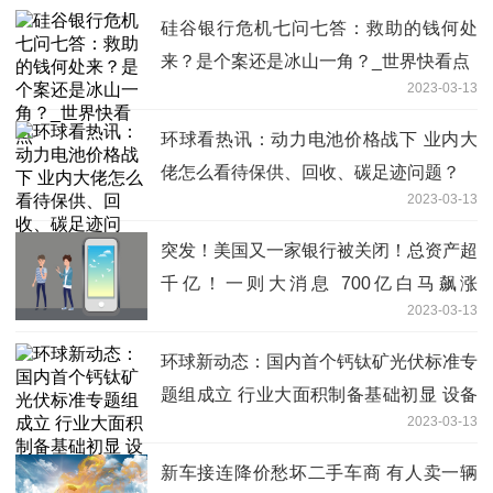
硅谷银行危机七问七答：救助的钱何处
来？是个案还是冰山一角？_世界快看点
2023-03-13
环球看热讯：动力电池价格战下 业内大
佬怎么看待保供、回收、碳足迹问题？
2023-03-13
突发！美国又一家银行被关闭！总资产超
千亿！一则大消息 700亿白马飙涨
2023-03-13
180%！|环球热推荐
环球新动态：国内首个钙钛矿光伏标准专
题组成立 行业大面积制备基础初显 设备
2023-03-13
环节有望先行
新车接连降价愁坏二手车商 有人卖一辆