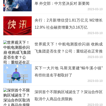
单 外交部：中方坚决反对 新要闻
2023-03-10
央行：2月新增信贷1.81万亿元 M2增长
12.9% 社会融资增量为3.16万亿
2023-03-10
世界观天下！中航电测股价闪崩 收购成
飞集团是否生变？公司：重组还在正常推
2023-03-10
进
买下一大片地 马斯克要建“蜗牛溪小镇”
有些街道名字都取好了
2023-03-10
深圳首个不限购区域诞生了？深汕合作区
取消个人商品住房限购
2023-03-10