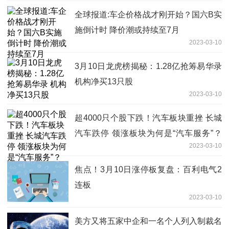
全球报道:车企价格战才刚开始？国六B实
施倒计时 降价潮或持续至7月
2023-03-10
3月10日龙虎榜揭秘：1.28亿抢筹易华录
机构净买13只股
2023-03-10
超4000只个股下跌！汽车板块重挫 长城
汽车跌停 领涨板块为何是“汽车服务”？
2023-03-10
当前速看
焦点！3月10日涨停板复盘：百利电气2
连板
2023-03-10
美方又将五家中企和一名个人列入制裁名