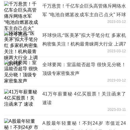
千万悬赏！千亿车企巨头高管痛斥网络水
军 “电池自燃篡改成车主自己点火” 环球
2023-03-12
今亮点
环球快讯:“医美茅”拟大手笔分红 多家机
构密集关注！机构最青睐两大行业 上调7
2023-03-12
股评级
全球要闻：室温能否超导 很快见分晓！
顶级专家密集发声
2023-03-12
41万年薪董秘 4亿买股票！关注函来了
速读
2023-03-11
A股最年轻董秘！不到24岁 市值近24