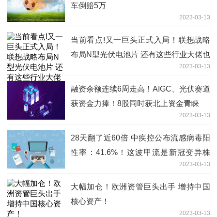
车倒赔5万
2023-03-13
当前看点!又一巨头正式入局！联想战略
布局N型光伏电池片 还有这些行业大佬也
2023-03-13
来跨界“追光”
融资余额连续6周走高！AIGC、光伏赛道
获资金力捧！8股同时获北上资金青睐
2023-03-13
28天翻了近60倍 中疾控公布流感病毒阳
性率：41.6%！这波甲流是新冠变异株
2023-03-13
吗？
大幅加仓！欧洲资管巨头出手 增持中国
核心资产！
2023-03-13