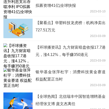
拟募资增41亿|全球快报
2023-03-10
【聚看点】华塑科技龙虎榜：机构净卖出
727.51万元
2023-03-09
【环球播资讯】九方财富暗盘收报17.7港
元，涨4.12%，每手赚350港元
2023-03-09
银华基金张萍杜宇：消费科技黄金赛道
权益配置正当时
2023-03-09
【全球热闻】北信瑞丰中国智造增聘基金
经理张文博 庞文杰离任