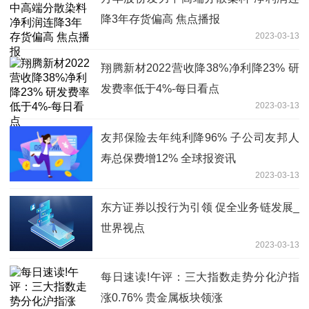
降3年存货偏高 焦点播报
2023-03-13
翔腾新材2022营收降38%净利降23% 研
发费率低于4%-每日看点
2023-03-13
友邦保险去年纯利降96% 子公司友邦人
寿总保费增12% 全球报资讯
2023-03-13
东方证券以投行为引领 促全业务链发展_
世界视点
2023-03-13
每日速读!午评：三大指数走势分化沪指
涨0.76% 贵金属板块领涨