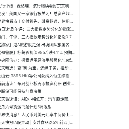
大行评级 | 麦格理：该行继续看好京东利润率稳定性 评级“...
突发！美国又一家银行被关闭！总资产超千亿！一则大消息 700...
世界快看点丨交付领先、融资畅通、信用良好，碧桂园有信心实...
每日速读!午评：三大指数走势分化沪指涨0.76% 贵金属板块领涨
热门：午评：三大指数走势分化沪指涨0.76% 贵金属板块领涨
【独家】港A旅游股走强 出境团队旅游名单“再扩容” 出行板...
【盈警股】柠萌影视(09857)跌4.11% 预期去年经调整净利润近...
中央网信办：探索运用经济手段强化“自媒体”监管_环球头条
天天精选！变“闲”为宝，还绿于民，推动省会城市形象新跃升
金山云(3896.HK)等公司获纳入恒生综指：流动性改善与估值修复
当前速读：布局创业板再添投资利器 创业板ETF增强今日正式发行
美联储可能保持加息决策
天天微速讯：A股小幅低开：汽车股走弱，黄金股全线活跃
天舟六号货运飞船计划5月发射
世界快消息！人民币对美元汇率中间价上调280个基点
天天快报!A股异动 | 安井食品涨5% 前2月期间营业收入同比增长约37.4%