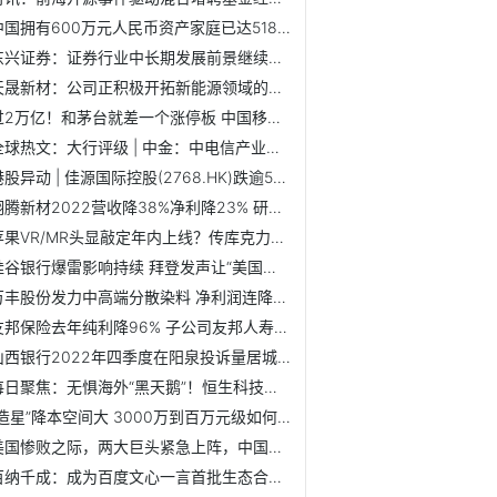
中国拥有600万元人民币资产家庭已达518万户！胡润最新报告出炉
东兴证券：证券行业中长期发展前景继续向好
天晟新材：公司正积极开拓新能源领域的应用
过2万亿！和茅台就差一个涨停板 中国移动有望冲击A股市值第一
全球热文：大行评级 | 中金：中电信产业数字化发展强劲 维...
港股异动 | 佳源国际控股(2768.HK)跌逾5% 股价创约4个月新低 全球要闻
翔腾新材2022营收降38%净利降23% 研发费率低于4%-每日看点
苹果VR/MR头显敲定年内上线？传库克力挺运营团队 不介意初始...
硅谷银行爆雷影响持续 拜登发声让“美国人放心” 网友反问-...
万丰股份发力中高端分散染料 净利润连降3年存货偏高 焦点播报
友邦保险去年纯利降96% 子公司友邦人寿总保费增12% 全球报资讯
山西银行2022年四季度在阳泉投诉量居城商行首位
每日聚焦：无惧海外“黑天鹅”！恒生科技指数高开高走大涨4.4%
“造星”降本空间大 3000万到百万元级如何实现？
美国惨败之际，两大巨头紧急上阵，中国释放最强音！
百纳千成：成为百度文心一言首批生态合作伙伴|当前短讯