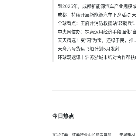
到2025年，成都新能源汽车产业规模或将
成都：持续开展新能源汽车下乡活动 天.
全球看点：王府井消防救援站“轻骑兵”..
中央网信办：探索运用经济手段强化“自.
天天精选！变“闲”为宝，还绿于民，推..
天舟六号货运飞船计划5月发射
环球观速讯丨沪苏浙城市结对合作帮扶皖.
今日热点
东兴证券：证券行业中长期发展前
天晟新材