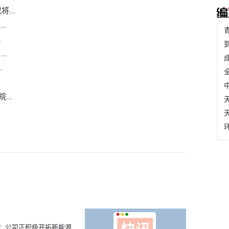
...
..
.
..
.
..
：公司正积极开拓新能源