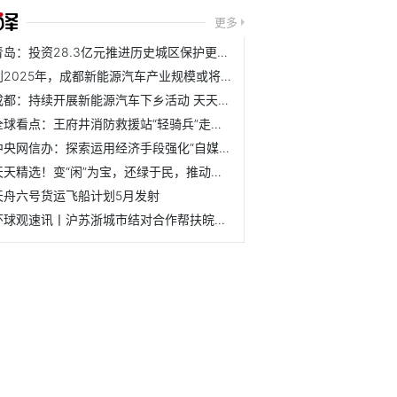
更多
青岛：投资28.3亿元推进历史城区保护更新、5A景区创建和老城...
到2025年，成都新能源汽车产业规模或将突破1500亿元
成都：持续开展新能源汽车下乡活动 天天百事通
全球看点：王府井消防救援站“轻骑兵”走街串巷送平安
中央网信办：探索运用经济手段强化“自媒体”监管_环球头条
天天精选！变“闲”为宝，还绿于民，推动省会城市形象新跃升
天舟六号货运飞船计划5月发射
环球观速讯丨沪苏浙城市结对合作帮扶皖北城市纪实（一）