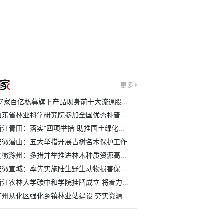
更多
37家百亿私募旗下产品现身前十大流通股名单
山东省林业科学研究院参加全国优秀科普作品评选活动
浙江青田：落实“四项举措”助推国土绿化取得新成效
安徽潜山：五大举措开展古树名木保护工作
安徽滁州：多措并举推进林木种质资源高质量发展
安徽宣城：率先实施陆生野生动物损害保险理赔机制
浙江农林大学碳中和学院挂牌成立 将着力培养具有碳中和与农...
广州从化区强化乡镇林业站建设 夯实资源管护基层基础