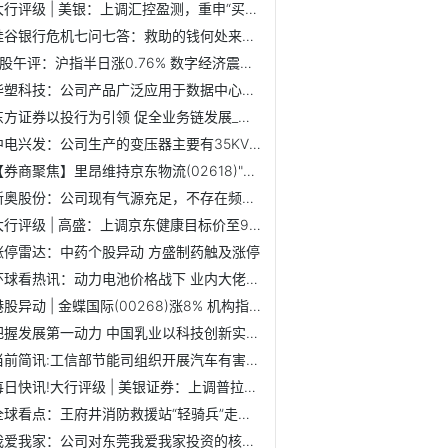
大行评级 | 美银：上调汇控盈测，重申“买入”评级 视点
硅谷银行危机七问七答：救助的钱何处来？是个案还是冰山一角...
A股午评：沪指半日涨0.76% 数字经济震荡走强_环球最新
华塑科技：公司产品广泛应用于数据中心、通信等领域 今日讯
东方证券以投行为引领 促全业务链发展_世界视点
中电兴发：公司生产的变压器主要有35KV及以下干式、油浸式电...
【券商聚焦】里昂维持京东物流(02618)"买入"评级 料其保持高...
新奥股份：公司现有气源充足，不存在频繁停气现象-当前讯息
大行评级 | 高盛：上调京东健康目标价至90港元 评级“买入...
涨停雷达：中药个股异动 方盛制药触及涨停
环球看热讯：动力电池价格战下 业内大佬怎么看待保供、回收...
港股异动 | 金蝶国际(00268)涨8% 机构指公司为高成长ERP云...
把握发展第一动力 中国乳业以科技创新实现进阶
当前简讯:工信部节能司组织开展汽车有害物质和可回收利用率管...
每日快讯!大行评级 | 美银证券：上调普拉达目标价至68港元...
全球看点：王府井消防救援站“轻骑兵”走街串巷送平安
我爱我家：公司对东莞我爱我家投资的核算调整为其他权益工具...