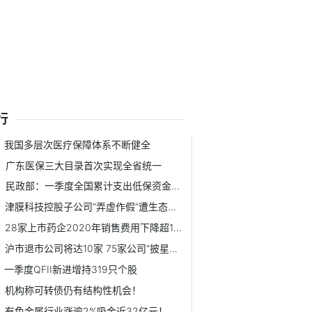
行
我国多层次医疗保障体系不断健全
广东医保三大目录首次实现全省统一
民政部：一季度全国累计支出低保资金约461.9亿元
津膜科技控股子公司“弄虚作假”遭生态环境部点名
28家上市药企2020年销售费用下降超10%
沪市退市公司将达10家 75家公司“披星戴帽”
一季度QFII新进增持319只个股
机构称可转债仍有结构性机会！
有色金属行业涨逾2%吸金近32亿元！