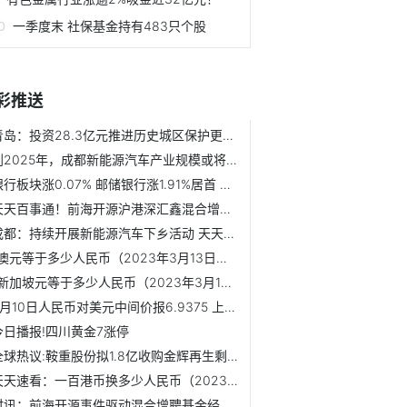
一季度末 社保基金持有483只个股
彩推送
青岛：投资28.3亿元推进历史城区保护更新、5A景区创建和老城...
到2025年，成都新能源汽车产业规模或将突破1500亿元
银行板块涨0.07% 邮储银行涨1.91%居首 天天热讯
天天百事通！前海开源沪港深汇鑫混合增聘基金经理王可三 陆...
成都：持续开展新能源汽车下乡活动 天天百事通
1澳元等于多少人民币（2023年3月13日） 微动态
1新加坡元等于多少人民币（2023年3月13日）
3月10日人民币对美元中间价报6.9375 上调280个基点 全球看点
今日播报!四川黄金7涨停
全球热议:鞍重股份拟1.8亿收购金辉再生剩余30%股权 股价涨2%
天天速看：一百港币换多少人民币（2023年3月13日）
时讯：前海开源事件驱动混合增聘基金经理王达 王霞离任