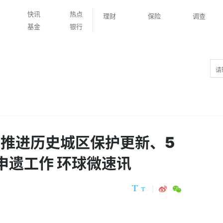
快讯
热点
理财
保险
调查
基金
银行
元推进历史城区保护更新、5
申遗工作 环球微速讯