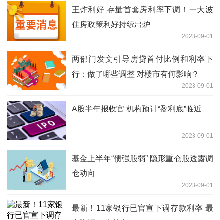
王炸利好 存量首套房利率下调！一大波
住房政策利好持续出炉
2023-09-01
两部门发文引导房贷首付比例和利率下
行：做了哪些调整 对楼市有何影响？
2023-09-01
A股半年报收官 机构预计“盈利底”临近
2023-09-01
基金上半年“债强股弱” 隐形重仓股透露调
仓动向
2023-09-01
最新！11家银行已官宣下调存款利率 最