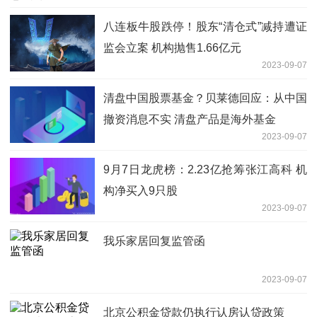
八连板牛股跌停！股东“清仓式”减持遭证
监会立案 机构抛售1.66亿元
2023-09-07
清盘中国股票基金？贝莱德回应：从中国
撤资消息不实 清盘产品是海外基金
2023-09-07
9月7日龙虎榜：2.23亿抢筹张江高科 机
构净买入9只股
2023-09-07
我乐家居回复监管函
2023-09-07
北京公积金贷款仍执行认房认贷政策