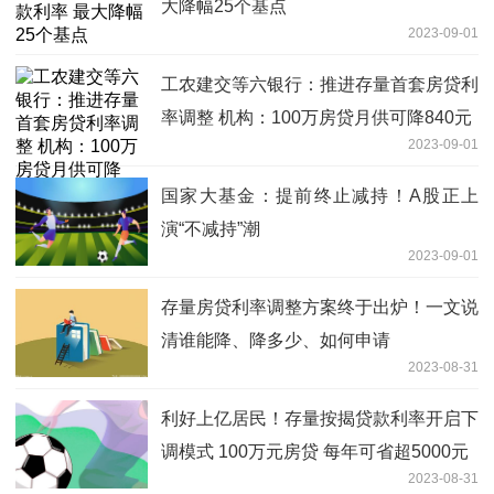
大降幅25个基点
2023-09-01
工农建交等六银行：推进存量首套房贷利
率调整 机构：100万房贷月供可降840元
2023-09-01
国家大基金：提前终止减持！A股正上
演“不减持”潮
2023-09-01
存量房贷利率调整方案终于出炉！一文说
清谁能降、降多少、如何申请
2023-08-31
利好上亿居民！存量按揭贷款利率开启下
调模式 100万元房贷 每年可省超5000元
2023-08-31