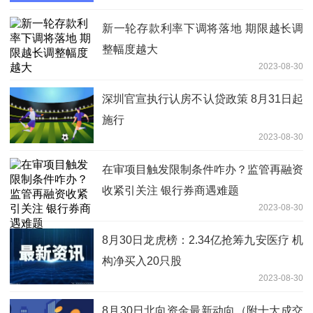
新一轮存款利率下调将落地 期限越长调
整幅度越大
2023-08-30
深圳官宣执行认房不认贷政策 8月31日起
施行
2023-08-30
在审项目触发限制条件咋办？监管再融资
收紧引关注 银行券商遇难题
2023-08-30
8月30日龙虎榜：2.34亿抢筹九安医疗 机
构净买入20只股
2023-08-30
8月30日北向资金最新动向（附十大成交