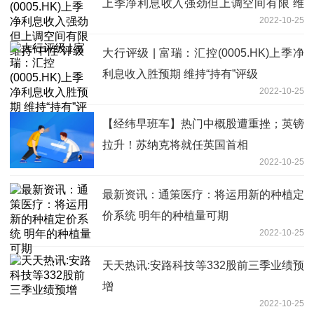
上季净利息收入强劲但上调空间有限 维
2022-10-25
持“中性”评级
大行评级 | 富瑞：汇控(0005.HK)上季净
利息收入胜预期 维持“持有”评级
2022-10-25
【经纬早班车】热门中概股遭重挫；英镑
拉升！苏纳克将就任英国首相
2022-10-25
最新资讯：通策医疗：将运用新的种植定
价系统 明年的种植量可期
2022-10-25
天天热讯:安路科技等332股前三季业绩预
增
2022-10-25