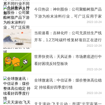
今日热议：神剑股份：公司聚酯树脂产品
下游为粉末涂料行业，可广泛应用于家
2022-10-24
电、建材、汽车、农机、5G基站、医疗
机械及室外器材等领域
当前速看：吉林化纤：公司无原丝生产线
开车，1.2万吨碳纤维复材项目正在进行
2022-10-24
设备安装
世界快资讯：天风证券：市场磨底进行中
看好困境反转型板块
2022-10-24
全球微速讯：中信证券：煤价整体高位稳
定 持续看好四季度行情
2022-10-24
天天滚动:飞天云动：所谓“元宇宙第一