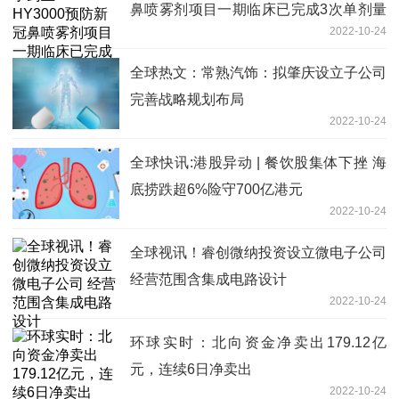
鼻喷雾剂项目一期临床已完成3次单剂量
2022-10-24
给药
全球热文：常熟汽饰：拟肇庆设立子公司
完善战略规划布局
2022-10-24
全球快讯:港股异动 | 餐饮股集体下挫 海
底捞跌超6%险守700亿港元
2022-10-24
全球视讯！睿创微纳投资设立微电子公司
经营范围含集成电路设计
2022-10-24
环球实时：北向资金净卖出179.12亿
元，连续6日净卖出
2022-10-24