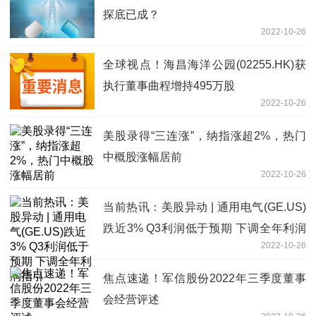
探底已成？
2022-10-26
全球视点！海昌海洋公园(02255.HK)获
执行董事曲程增持495万股
2022-10-26
美股录得“三连涨”，纳指涨超2%，热门
中概股涨幅居前
2022-10-26
当前热讯：美股异动 | 通用电气(GE.US)
跌近3% Q3利润低于预期 下调全年利润
2022-10-26
指引
焦点速递！军信股份2022年三季度董事
会经营评述