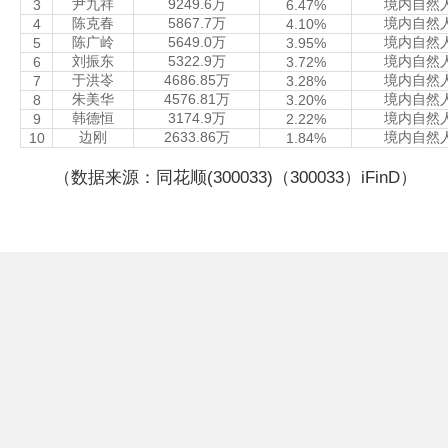
尹九祥
9249.6万
境内自然
3
6.47%
陈克春
5867.7万
境内自然
4
4.10%
陈广岭
5649.0万
境内自然
5
3.95%
刘振东
5322.9万
境内自然
6
3.72%
于洪岺
4686.85万
境内自然
7
3.28%
朱美华
4576.81万
境内自然
8
3.20%
韩德恒
3174.9万
境内自然
9
2.22%
边刚
2633.86万
境内自然
10
1.84%
（数据来源：同花顺(300033)（300033）iFinD）