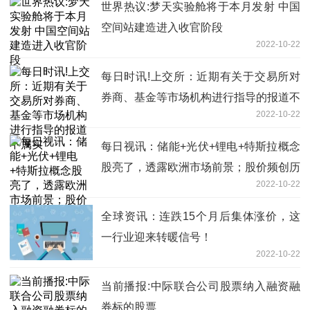
世界热议:梦天实验舱将于本月发射 中国
空间站建造进入收官阶段
2022-10-22
每日时讯!上交所：近期有关于交易所对
券商、基金等市场机构进行指导的报道不
2022-10-22
属实
每日视讯：储能+光伏+锂电+特斯拉概念
股亮了，透露欧洲市场前景；股价频创历
2022-10-22
史新高的大牛股被机构盯上
全球资讯：连跌15个月后集体涨价，这
一行业迎来转暖信号！
2022-10-22
当前播报:中际联合公司股票纳入融资融
券标的股票