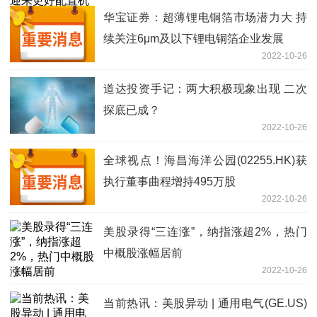
华宝证券：超薄锂电铜箔市场潜力大 持
续关注6μm及以下锂电铜箔企业发展
2022-10-26
道达投资手记：两大积极现象出现 二次
探底已成？
2022-10-26
全球视点！海昌海洋公园(02255.HK)获
执行董事曲程增持495万股
2022-10-26
美股录得“三连涨”，纳指涨超2%，热门
中概股涨幅居前
2022-10-26
当前热讯：美股异动 | 通用电气(GE.US)