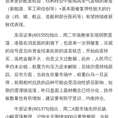
迎来更好配置机会，结构转型中延续高景气逻辑的赛道
（新能源、军工和信创等）+基本面修复弹性较大的行
业（鸡、猪、航运、造船和部分医药等）有望持续收获
较优表现。
东吴证券(601555)指出，周二市场整体呈现弱势震
荡，港股在消息面的刺激下，也迎来一次弱修复，乐观
的信号是北向资金结束此前的连卖状态，开始由卖转
买，虽然金额不大，但意义大过数额，此外，人民币汇
率仍未企稳，权重方向压力还未解除，后续仍需持续跟
踪。后市方面，当前在存量市场中，权重白马一旦反
弹，前期相对抗跌的品种可能会受流动性挤压影响，短
期仍需谨慎追涨，昨日盘面上题材概念已经分化，跌停
板数量也有所增加，建议要有防守意识，均衡持仓。
中原证券(601375)指出，周二A股市场先抑后扬、
小幅震荡整理，沪指全天围绕3000点蓄势整固。当前