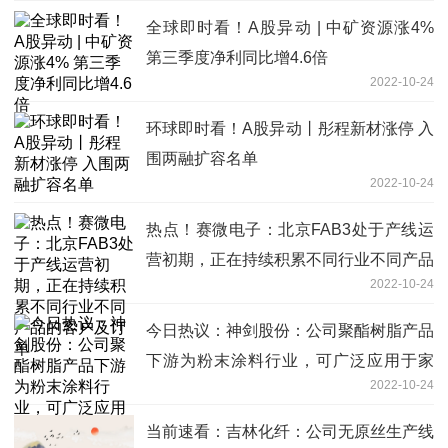
全球即时看！A股异动 | 中矿资源涨4%
第三季度净利同比增4.6倍
2022-10-24
环球即时看！A股异动丨彤程新材涨停 入
围两融扩容名单
2022-10-24
热点！赛微电子：北京FAB3处于产线运
营初期，正在持续积累不同行业不同产品
2022-10-24
的客户及订单
今日热议：神剑股份：公司聚酯树脂产品
下游为粉末涂料行业，可广泛应用于家
2022-10-24
电、建材、汽车、农机、5G基站、医疗
机械及室外器材等领域
当前速看：吉林化纤：公司无原丝生产线