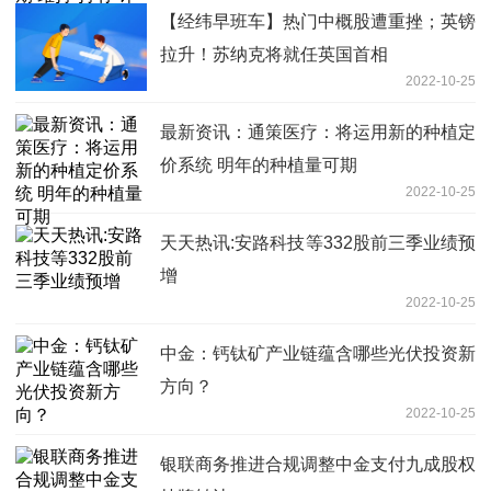
【经纬早班车】热门中概股遭重挫；英镑
拉升！苏纳克将就任英国首相
2022-10-25
最新资讯：通策医疗：将运用新的种植定
价系统 明年的种植量可期
2022-10-25
天天热讯:安路科技等332股前三季业绩预
增
2022-10-25
中金：钙钛矿产业链蕴含哪些光伏投资新
方向？
2022-10-25
银联商务推进合规调整中金支付九成股权