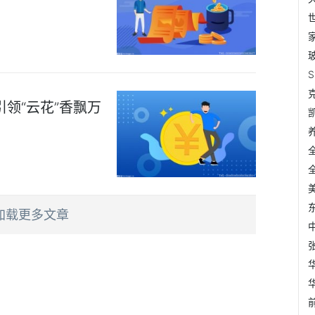
领“云花”香飘万
加载更多文章