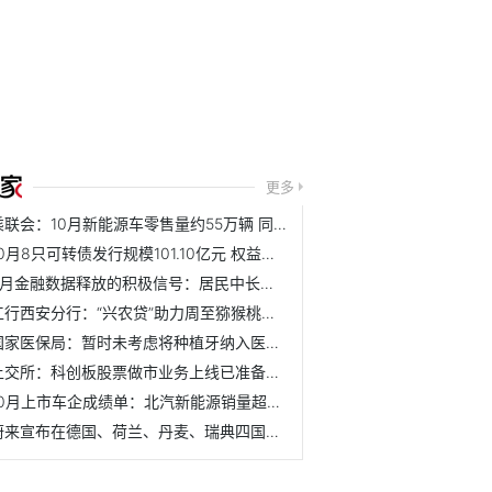
更多
乘联会：10月新能源车零售量约55万辆 同比增长73.5%
10月8只可转债发行规模101.10亿元 权益类市场回暖
9月金融数据释放的积极信号：居民中长期贷款有望企稳
工行西安分行：“兴农贷”助力周至猕猴桃产业发展
国家医保局：暂时未考虑将种植牙纳入医保支付范围
上交所：科创板股票做市业务上线已准备就绪
10月上市车企成绩单：北汽新能源销量超4279辆同比增69%
蔚来宣布在德国、荷兰、丹麦、瑞典四国市场提供服务