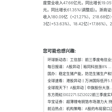
度营业收入47.66亿元，同比增长19.
元，同比增长61.35%(调整后)。浙商证
收入180.09亿（+21.27%)、218.68亿
3亿(+53.63%)、18.42亿(+17.86%
标签：
同比增长
裕同科技
月份以来
您可能也感兴趣:
环球新动态：工信部：前三季度电信业务.
每日报道：A股异动 | 裕同科技涨8% ...
国办：稳定生猪产能，防范生猪生产和猪.
全球速看：港股异动丨万洲国际低开5.56
全球观天下！A股异动 | 中旗股份大涨..
东方雨虹(002271.SZ)2022前三季度实现
华宝证券：超薄锂电铜箔市场潜力大 持.
前沿热点：机构策略：A股的布局窗口正在