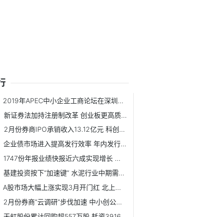
行
2019年APEC中小企业工商论坛在深圳开幕
新证券法加持注册制改革 创业板更高质量发展即日启程
2月份券商IPO承销收入13.12亿元 科创板项目占比近七成
企业债市场进入提高发行效率 年内发行总额或超6000亿元
1747份年报业绩快报近六成实现增长 净利润实现同比翻番公司达154家
基建投资按下“加速键” 水泥行业中期需求有保证
A股市场大幅上涨实现3月开门红 北上资金终结6日净流出
2月份券商“云调研”步伐加速 中小创公司仍是券商调研重点
天虹股份累计回购超557万股 耗资3916.7万元