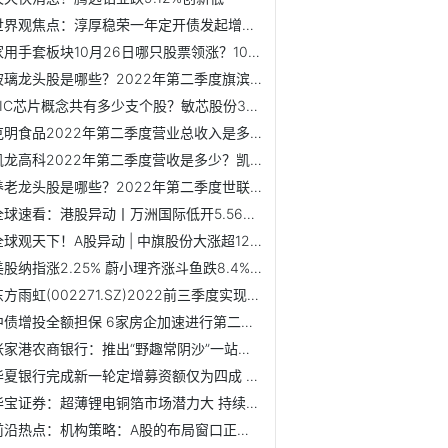
世界观焦点：淳厚稳荣一年定开债发起增聘基金经理张蕊
家用手套板块10月26日哪只股票领涨？10月26日同大股份成交额...
玻璃龙头股是哪些？2022年第二季度旗滨集团公司主营收入是多少？
SIC芯片概念共有多少支个股？敏芯股份3日内股价下跌2.66%
克明食品2022年第二季度营业总收入是多少？克明食品7日内股价...
凯龙高科2022年第二季度营收是多少？凯龙高科7日内股价下跌1.13%
养老龙头股是哪些？2022年第二季度世联行主营收入是多少？
全球速看：港股异动丨万洲国际低开5.56% 前三季度收入仅增1....
全球观天下！A股异动 | 中旗股份大涨超12%创新高 Q3净利同比增2.5倍
美股纳指涨2.25% 蔚小理齐涨斗鱼跌8.4%水滴跌5.6%
东方雨虹(002271.SZ)2022前三季度实现营收233.79亿元
中债增投全额担保 6家房企加速进行第二轮融资
张家港农商银行：推出“野趣常阴沙”一站式购物小程序
华夏银行完成新一轮定增募资额仅为四成 募资额大幅缩水
华宝证券：超薄锂电铜箔市场潜力大 持续关注6μm及以下锂电...
前沿热点：机构策略：A股的布局窗口正在开启 短期调整反而迎...