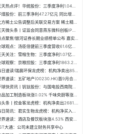
天天热点评！华统股份：三季度净利1.04亿元 同比增200.95%
平煤股份：前三季净利47.27亿元 同比增长167.35%
北方稀土公告调整后关联交易方案 稀土精矿价格较原方案下调
天天微头条丨证监会同意燕东微科创板IPO注册
重点聚焦!银河证券长期业绩榜单公布 嘉实基金15只产品斩获三...
全球观点：汤臣倍健前三季度营收61.6亿元，科研成果表现亮眼
天天关注：雪榕生物：三季度净利1.07亿元 同比增339.54%
全球观察：京粮控股：三季度净利1863.28万元 同比下降53.16%
每日速读!瑞晨环保龙虎榜：机构净卖出853.60万元
世界速读：五矿地产(00230.HK)首9月合约销售额92.6亿元 同比下跌38.3%
环球快资讯丨钒钛股份：与国电投西南院、大连融科签订战略合...
食品加工制造板块涨0.02% 千味央厨等涨10%居首
热头条丨挖金客龙虎榜：机构净卖出2681.70万元
每日简讯：君实生物龙虎榜：机构净买入3.54亿元
世界速读：酒店及餐饮板块涨4.53% 西安饮食涨10%居首
*ST大通：公司未建立财务共享中心