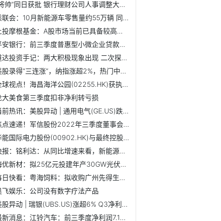
“将帅”同日获批 银行理财公司人事调整大幕开启
乘联会：10月新能源车零售量约55万辆 同比增长73.5%
上投摩根基金：A股市场当前已具备较高的投资性价比
平安银行：前三季度普惠型小微企业贷款发放额3303.47亿元
道达投资手记：两大积极现象出现 二次探底已成？
美股录得“三连涨”，纳指涨超2%，热门中概股涨幅居前
全球视点！海昌海洋公园(02255.HK)获执行董事曲程增持495万股
龙大美食第三季度扣非净利转亏损
当前热讯：美股异动 | 通用电气(GE.US)跌近3% Q3利润低于...
焦点速递！军信股份2022年三季度董事会经营评述
华能国际电力股份(00902.HK)与最终控股股东签订华能集团框架协议
快报：铭利达：从同比增速来看，新能源汽车和储能行业增速最快
海优新材：拟25亿元投建年产30GW光伏封装胶膜新材料项目
每日快看：粤海饲料：拟收购广州先得生物70%股权
奥飞娱乐：公司没有数字疗法产品
美股异动 | 瑞银(UBS.US)涨超6% Q3净利润17.3亿美元 超预期
最新消息：江铃汽车：前三季度净利润7.17亿元 同比增长50.21%