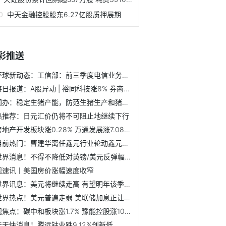
中天金融控股股东6.27亿股质押展期
彩推送
环球新动态：工信部：前三季度电信业务收入累计完成11971亿元...
每日报道：A股异动 | 裕同科技涨8% 券商指公司Q3表现超预...
国办：稳定生猪产能，防范生猪生产和猪肉价格出现大的波动
热推荐：日元汇价仍将不可阻止地继续下行
房地产开发板块涨0.28% 万通发展涨7.08%居首
当前热门：曹建华离任鑫元行业轮动鑫元鑫趋势灵活
世界消息！不得不降低对英镑/美元反弹幅度的预期
观速讯丨美国房价涨幅速度收窄
世界讯息：美元将继续走高 有望明年该季度见顶
世界热点！美元普遍走弱 美联储加息正让美国经济放缓
观焦点：碳中和板块涨1.7% 豫能控股涨10.04%居首
天天快消息！腾远钴业跌9.12%创新低