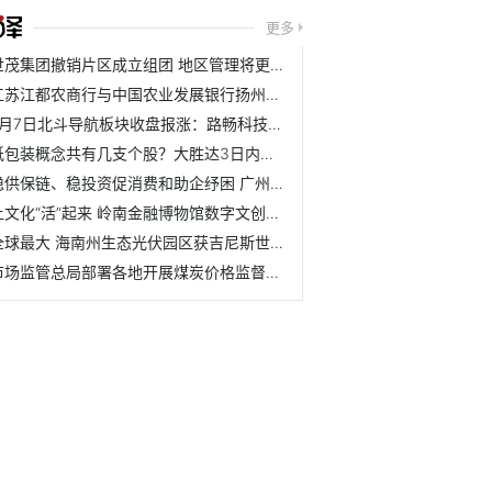
更多
世茂集团撤销片区成立组团 地区管理将更加扁平化
江苏江都农商行与中国农业发展银行扬州市江都区支行举行战略合作
7月7日北斗导航板块收盘报涨：路畅科技领涨 达华智能、中科...
纸包装概念共有几支个股？大胜达3日内股价上涨0.98%
稳供保链、稳投资促消费和助企纾困 广州经济运行呈现恢复态势
让文化“活”起来 岭南金融博物馆数字文创正式发布
全球最大 海南州生态光伏园区获吉尼斯世界纪录
市场监管总局部署各地开展煤炭价格监督检查工作