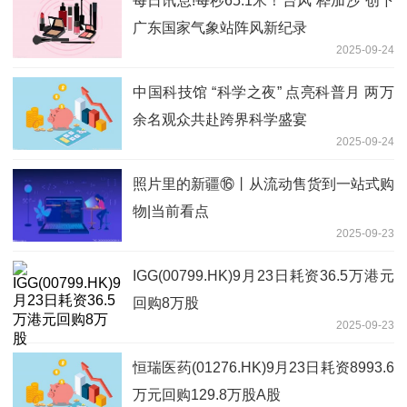
每日讯息!每秒65.1米！台风“桦加沙”创下
广东国家气象站阵风新纪录
2025-09-24
中国科技馆 “科学之夜” 点亮科普月 两万
余名观众共赴跨界科学盛宴
2025-09-24
照片里的新疆⑯丨从流动售货到一站式购
物|当前看点
2025-09-23
IGG(00799.HK)9月23日耗资36.5万港元
回购8万股
2025-09-23
恒瑞医药(01276.HK)9月23日耗资8993.6
万元回购129.8万股A股