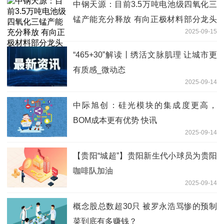
中钢天源：目前3.5万吨电池级四氧化三
锰产能充分释放 有向正极材料部分龙头
2025-09-15
企业供货-焦点资讯
“465+30”解读丨绣活文脉肌理 让城市更
有质感_微动态
2025-09-14
中际旭创：硅光模块的集成度更高，
BOM成本更有优势 快讯
2025-09-14
【贵阳“城超”】贵阳新生代小球员为贵阳
咖啡队加油
2025-09-14
概念股总数超30只 被罗永浩骂惨的预制
菜到底有多赚钱？