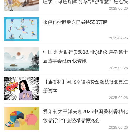
疆筑牢绿色屏障 分享“治沙智慧”_焦点快
2025-09-26
报
来伊份控股股东已减持553万股
2025-09-26
中国光大银行(06818.HK)建议选举第十
届董事会成员 快资讯
2025-09-26
【速看料】河北幸福消费金融获批变更注
册资本
2025-09-26
爱茉莉太平洋亮相2025中国香料香精化
妆品行业年会暨精品博览会
2025-09-26