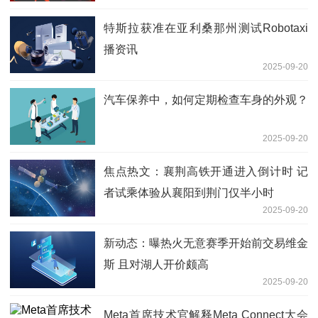
特斯拉获准在亚利桑那州测试Robotaxi
播资讯
2025-09-20
汽车保养中，如何定期检查车身的外观？
2025-09-20
焦点热文：襄荆高铁开通进入倒计时 记
者试乘体验从襄阳到荆门仅半小时
2025-09-20
新动态：曝热火无意赛季开始前交易维金
斯 且对湖人开价颇高
2025-09-20
Meta首席技术官解释Meta Connect大会