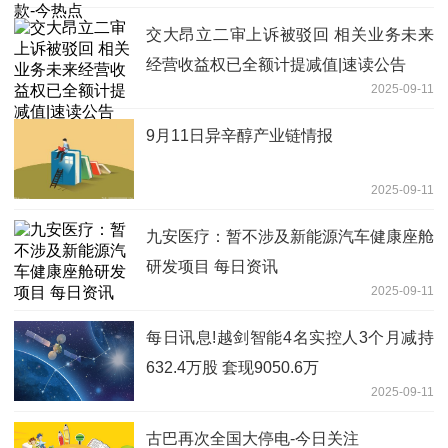
交大昂立二审上诉被驳回 相关业务未来
经营收益权已全额计提减值|速读公告
2025-09-11
9月11日异辛醇产业链情报
2025-09-11
九安医疗：暂不涉及新能源汽车健康座舱
研发项目 每日资讯
2025-09-11
每日讯息!越剑智能4名实控人3个月减持
632.4万股 套现9050.6万
2025-09-11
古巴再次全国大停电-今日关注