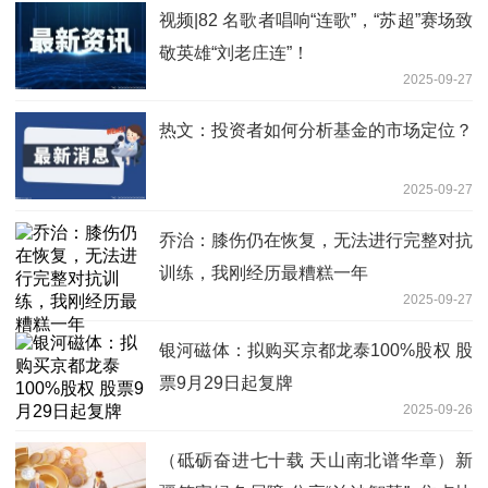
视频|82 名歌者唱响“连歌”，“苏超”赛场致
敬英雄“刘老庄连”！
2025-09-27
热文：投资者如何分析基金的市场定位？
2025-09-27
乔治：膝伤仍在恢复，无法进行完整对抗
训练，我刚经历最糟糕一年
2025-09-27
银河磁体：拟购买京都龙泰100%股权 股
票9月29日起复牌
2025-09-26
（砥砺奋进七十载 天山南北谱华章）新