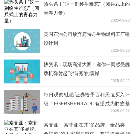
热头条丨“这一刻终生难忘”（阅兵式上的
青春力量）
2025-09-23
英国石油公司放弃鹿特丹生物燃料工厂建
设计划
2025-09-22
快资讯：现场高清大图！邀你一同感受舰
载机弹射起飞“首秀”的震撼
2025-09-22
每日观察!山西证券给予百利天恒买入评
级：EGFR×HER3 ADC有望成为肿瘤基
2025-09-22
石药物，HER2 ADC展现BIC潜力
索菲亚：索菲亚在其“多品牌、全品类、
全渠道”的大家居战略中，将渠道建设列