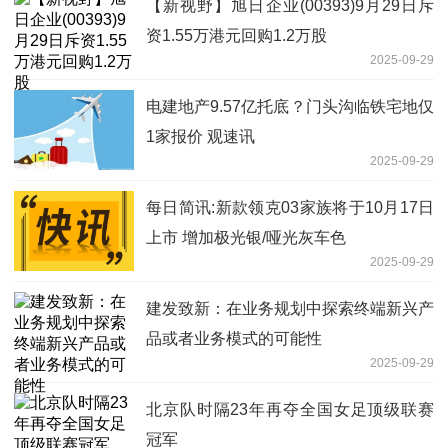
【新视野】旭日企业(00393)9月29日斥
资1.55万港元回购1.2万股
2025-09-29
电建地产9.57亿托底？门头沟临铁宅地仅
1家报价 观速讯
2025-09-29
每日简讯:新款领克03家族将于10月17日
上市 增加极光银/哑光灰车色
2025-09-29
建发致新：在业务规划中探索终端新兴产
品或者业务模式的可能性
2025-09-29
北京队时隔23年再夺全国女足顶级联赛
冠军