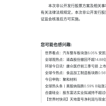
本次非公开发行股票方案及相关事
有关法律法规规定，本次非公开发行股
证监会核准后方可实施。
标签：
道森股份
您可能也感兴趣:
世界看点：汽车整车板块涨6.05% 安凯客
全球观热点：道森股份撤回不超14.88亿元
环球今日讯！康众医疗前三季亏损 上市.
全球今热点：食品加工制造板块跌0.56% 
今日申购：聚和材料
全球热头条丨美股纳指跌0.59% B站涨22
合盛硅业：股东富达实业拟减持不超过644
【世界时快讯】天地壹号净利润与现金流.