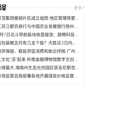
更多
世茂集团撤销片区成立组团 地区管理将更加扁平化
江苏江都农商行与中国农业发展银行扬州市江都区支行举行战略合作
7月7日北斗导航板块收盘报涨：路畅科技领涨 达华智能、中科...
纸包装概念共有几支个股？大胜达3日内股价上涨0.98%
稳供保链、稳投资促消费和助企纾困 广州经济运行呈现恢复态势
让文化“活”起来 岭南金融博物馆数字文创正式发布
全球最大 海南州生态光伏园区获吉尼斯世界纪录
市场监管总局部署各地开展煤炭价格监督检查工作