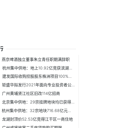
行
燕京啤酒独立董事朱立青任职期满辞职
杭州集中供地：地上10.92亿竞获滨湖新区一宅地
建发国际收购控股股东株洲项目100%股权 耗资21.14亿元
钜盛华拟发行2021年面向专业投资者公开发行公司债券
广州黄埔贤江社区旧改114亿招商
北京集中供地：29宗挂牌地块均已获得报价
杭州集中供地：32宗地块716.68亿元收官
龙湖封顶价52.53亿竞得江干区一商住地
广州或将放宽二手房贷款购买期限