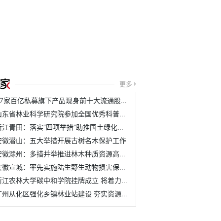
更多
37家百亿私募旗下产品现身前十大流通股名单
山东省林业科学研究院参加全国优秀科普作品评选活动
浙江青田：落实“四项举措”助推国土绿化取得新成效
安徽潜山：五大举措开展古树名木保护工作
安徽滁州：多措并举推进林木种质资源高质量发展
安徽宣城：率先实施陆生野生动物损害保险理赔机制
浙江农林大学碳中和学院挂牌成立 将着力培养具有碳中和与农...
广州从化区强化乡镇林业站建设 夯实资源管护基层基础