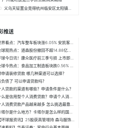
义乌天钲置业竞得杭州临安区太阳镇宅地
彩推送
世界看点：汽车整车板块涨6.05% 安凯客车涨10.08%居首
全球观热点：道森股份撤回不超14.88亿元定增募资申请 股价微跌
环球今日讯！康众医疗前三季亏损 上市即巅峰募5.1亿中信证券保荐
全球今热点：食品加工制造板块跌0.56% 广州酒家涨9.99%居首
想申请装修贷款 哪几种渠道可以选择？
有负债了 可以申请贷款吗？
个人贷款的渠道有哪些？申请条件是什么？
什么是信用型个人消费贷款？申请个人消费贷款涉及到哪些费用？
个人消费贷款产品越来越多 怎么挑选最靠谱？
卡塔尔是什么地方？卡塔尔是怎么样的国家？
【环球报资讯】25股获高管增持 森马服饰获增持金额最多
【速看料】华泰证券：家电行业基本面继续磨底 看好家电板块...