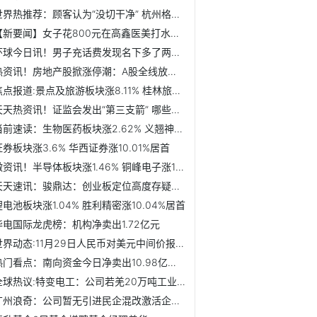
世界热推荐：顾客认为“没切干净” 杭州格莱美医美提到“并...
【新要闻】女子花800元在高鑫医美打水光针后 皮肤越来越干还起皱
环球今日讯！男子充话费发现名下多了两张副卡 联系联通公司...
热资讯！房地产股掀涨停潮：A股全线放量高开高走，近半旅游股...
焦点报道:景点及旅游板块涨8.11% 桂林旅游涨10.07%居首
天天热资讯！证监会发出“第三支箭” 哪些房企将受益？
当前速读：生物医药板块涨2.62% 义翘神州涨14.15%居首
证券板块涨3.6% 华西证券涨10.01%居首
微资讯！半导体板块涨1.46% 铜峰电子涨10.05%居首
天天速讯：骏鼎达：创业板定位高度存疑，如何讲好新能源美好...
锂电池板块涨1.04% 胜利精密涨10.04%居首
华电国际龙虎榜：机构净卖出1.72亿元
世界动态:11月29日人民币对美元中间价报7.1989 下调372个基点
热门看点：南向资金今日净卖出10.98亿港元
全球热议:特变电工：公司若羌20万吨工业硅项目已经公司2022年...
广州浪奇：公司暂无引进民企混改激活企业潜力的计划