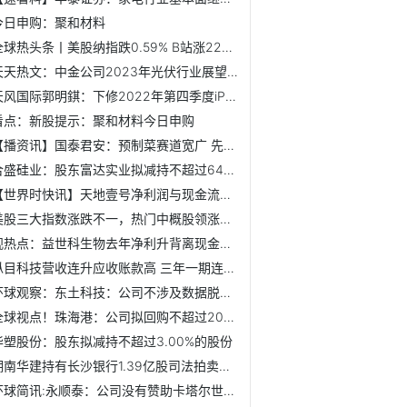
今日申购：聚和材料
全球热头条丨美股纳指跌0.59% B站涨22%雾芯科技满帮涨12%
天天热文：中金公司2023年光伏行业展望：把握结构性机会
天风国际郭明錤：下修2022年第四季度iPhone出货量预估约20%
看点：新股提示：聚和材料今日申购
【播资讯】国泰君安：预制菜赛道宽广 先发优势企业有望尽享...
合盛硅业：股东富达实业拟减持不超过6444.99万股
【世界时快讯】天地壹号净利润与现金流背离 去年9亿理财为何...
美股三大指数涨跌不一，热门中概股领涨，哔哩哔哩暴涨22.32%
观热点：益世科生物去年净利升背离现金流 近三年掏空式分红
纵目科技营收连升应收账款高 三年一期连亏拟募资20亿
环球观察：东土科技：公司不涉及数据脱敏业务
全球视点！珠海港：公司拟回购不超过2000.00万股公司股份
华塑股份：股东拟减持不超过3.00%的股份
湖南华建持有长沙银行1.39亿股司法拍卖已撤回
环球简讯:永顺泰：公司没有赞助卡塔尔世界杯