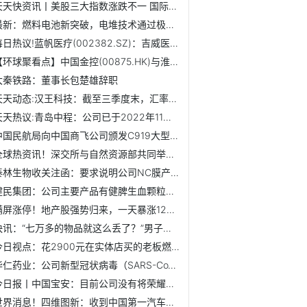
天天快资讯丨美股三大指数涨跌不一 国际油价走高 美国9月S&...
最新：燃料电池新突破，电堆技术通过极端测试！机构预测行业...
每日热议!蓝帆医疗(002382.SZ)：吉威医疗两款产品拟中标国家...
【环球聚看点】中国金控(00875.HK)与淮安市淮阴农业订立战略...
大秦铁路：董事长包楚雄辞职
天天动态:汉王科技：截至三季度末，汇率波动对公司相关业务的...
天天热议:青岛中程：公司已于2022年11月29日收到IPC煤矿、ASM...
中国民航局向中国商飞公司颁发C919大型客机生产许可证
全球热资讯！深交所与自然资源部共同举办海洋中小企业和科技...
泰林生物收关注函：要求说明公司NC膜产品满产情况下预测收入
健民集团：公司主要产品有健脾生血颗粒、健脾生血片、小儿宝...
满屏涨停！地产股强势归来，一天暴涨1200亿！"第三支箭"落地...
快讯：“七万多的物品就这么丢了？”男子傻眼 韵达快递：...
今日视点：花2900元在实体店买的老板燃气灶无法安装 为何遭...
华仁药业：公司新型冠状病毒（SARS-CoV-2）抗原检测试剂盒获...
今日报丨中国宝安：目前公司没有将荣耀并购重组的意向
世界消息！四维图新：收到中国第一汽车股份有限公司中选通知书