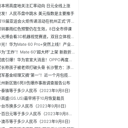
日本将高度地关注汇率动向 日元全线上涨
突发！人民币盘中跳水 美元指数是主要推手
第19届亚运会火炬传递活动在杭州正式“开跑”
深圳暴雨红色预警仍在生效，8日全市停课
从光博会看3D机器视觉赛道，双目立体视觉为机器人点“睛”
秒光！华为Mate 60 Pro+突然上线！产业链股掀涨停潮
华为“王炸”！Mate 60“超大杯”上架 新款折叠屏手机或同...
彻底引爆！华为官宣大消息！OPPO再度躺枪？这类股票全线爆发！
家长称孩子被老师打破头骨 长沙警方：涉事教师已被刑拘
冠军基金经理又摘“第一”！近一个月包揽前三 什么情况？
兰州新区致6死8伤爆炸事故调查报告公布
一泰铢等于多少人民币（2023年9月8日）
传高盛(GS.US)最早将于10月恢复裁员
一台币换多少人民币（2023年9月8日）
一百日元等于多少人民币（2023年9月8日）
一澳币等于多少人民币（2023年9月8日）