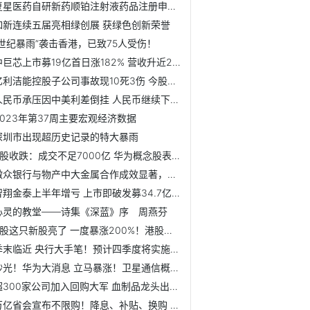
复星医药自研新药顺铂注射液药品注册申请获受理
如新连续五届亮相绿创展 获绿色创新荣誉
“世纪暴雨”袭击香港，已致75人受伤！
中巨芯上市募19亿首日涨182% 营收升近2年扣非均亏损
亿利洁能控股子公司事故现10死3伤 今股价跌6.21%
人民币承压因中美利差倒挂 人民币继续下跌幅度有限
2023年第37周主要宏观经济数据
深圳市出现超历史记录的特大暴雨
A股收跌：成交不足7000亿 华为概念股表现活跃
微众银行与物产中大金属合作成效显著，数字供应链金融累计为...
智翔金泰上半年增亏 上市即破发募34.7亿海通证券保荐
心灵的教堂——诗集《深蓝》序 周燕芬
A股这只新股亮了 一度暴涨200%！港股全日暂停交易
季末临近 央行大手笔！预计四季度将实施一次全面降准
秒光！华为大消息 立马暴涨！卫星通信概念股震荡走高
超300家公司加入回购大军 血制品龙头出手最阔！两路资金潜伏...
万亿省会宣布不限购！降息、补贴、换购 多渠道利好购房者