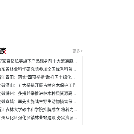
更多
37家百亿私募旗下产品现身前十大流通股名单
山东省林业科学研究院参加全国优秀科普作品评选活动
浙江青田：落实“四项举措”助推国土绿化取得新成效
安徽潜山：五大举措开展古树名木保护工作
安徽滁州：多措并举推进林木种质资源高质量发展
安徽宣城：率先实施陆生野生动物损害保险理赔机制
浙江农林大学碳中和学院挂牌成立 将着力培养具有碳中和与农...
广州从化区强化乡镇林业站建设 夯实资源管护基层基础