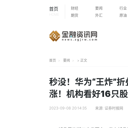
财经
要闻
行业
首页
HOME
期货
外汇
原油
首页
要闻
> 正文
秒没！华为“王炸”折
涨！机构看好16只股
2023-09-08 20:14:35
来源:
证券时报网