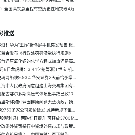
全国高铁总里程有望历史性地突破4万公里
彩推送
秒没！华为“王炸”折叠屏手机突发预售 概念股大涨！机构看...
证监会发布《行政处罚罚没款执行规则》
氢气还原氧化铜的化学方程式加热还是高温（氢气还原氧化铜的...
9月8日龙虎榜：3.44亿抢筹浙江世宝 机构净买入12只股
电魂网络跌9.93% 华安证券2天前给予增持评级
上海市人民政府同意组建上海交易集团有限公司
内蒙古鄂尔多斯高压气体喷出事故已致10死3伤
哈里斯称如拜登因健康问题无法执政，她准备好接任
A股750多家公司股价破发 减持新规下谁的套现路被堵？
A股迎利好！两融杠杆提升 可释放3700亿增量资金！下周一起实施
发改委外资司举行中资境外债市场与政策交流会
菲律宾船只擅入，中国海警：严正警告、全程跟监、有效规制！