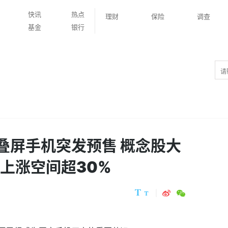
快讯
热点
理财
保险
调查
基金
银行
叠屏手机突发预售 概念股大
上涨空间超30%