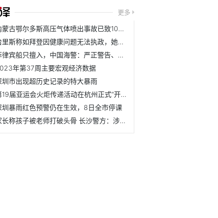
更多
内蒙古鄂尔多斯高压气体喷出事故已致10死3伤
哈里斯称如拜登因健康问题无法执政，她准备好接任
菲律宾船只擅入，中国海警：严正警告、全程跟监、有效规制！
2023年第37周主要宏观经济数据
深圳市出现超历史记录的特大暴雨
第19届亚运会火炬传递活动在杭州正式“开跑”
深圳暴雨红色预警仍在生效，8日全市停课
家长称孩子被老师打破头骨 长沙警方：涉事教师已被刑拘