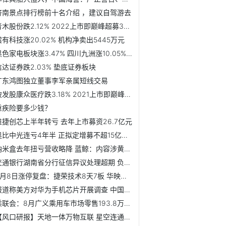
济南景点排行榜前十名介绍 ，建议自驾游去
青木股份跌2.12% 2022上市即巅峰超募3亿兴业证券保荐
震有科技涨20.02% 机构净卖出5445万元
黑色家电板块涨3.47% 四川九洲涨10.05%居首
信达证券跌2.03% 垫底证券板块
广东鸿图独立董事李军亲属短线交易
破发股康众医疗跌3.18% 2021上市即巅峰中信证券保荐
重疾险要多少钱？
唯捷创芯上半年转亏 去年上市募资26.7亿元
奥比中光连亏4年半 正拟定增募不超15亿去年IPO募12亿
纳米盒去年扭亏营收略降 蓝鲸：内容涉黄多次被查处
交通银行湖南省分行征信异议处理超期 负责人被罚
9月8日涨停复盘：捷荣技术8天7板 华映科技7天6板
报道称美方对华为手机芯片开展调查 中国外交部回应
乘联会：8月广义乘用车市场零售193.8万辆 同比增长2.2%
【风口研报】天地一体万物互联 星空连通蓝海无限