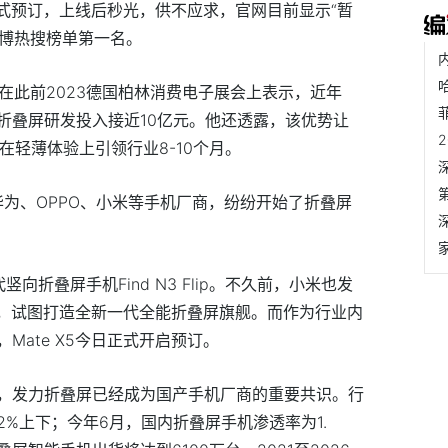
启正式预订，上线后秒光，供不应求，官网目前显示“暂
微博热搜榜单第一名。
在此前2023德国柏林消费电子展会上表示，近年
折叠屏研发投入接近10亿元。他还透露，该优势让
破，在轻薄体验上引领行业8-10个月。
，华为、OPPO、小米等手机厂商，纷纷开始了折叠屏
竖向折叠屏手机Find N3 Flip。不久前，小米也发
d 3，试图打造全新一代全能折叠屏旗舰。而作为行业内
Mate X5今日正式开启预订。
，发力折叠屏已经成为国产手机厂商的重要共识。行
%上下；今年6月，国内折叠屏手机渗透率为1.