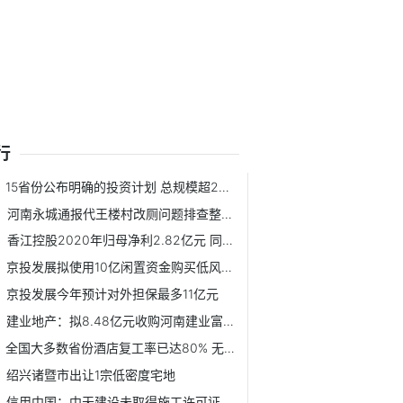
行
15省份公布明确的投资计划 总规模超24万亿元
河南永城通报代王楼村改厕问题排查整改进展情况：目前已初步...
香江控股2020年归母净利2.82亿元 同比减少38.07%
京投发展拟使用10亿闲置资金购买低风险产品
京投发展今年预计对外担保最多11亿元
建业地产：拟8.48亿元收购河南建业富居投资有限公司10%股权
全国大多数省份酒店复工率已达80% 无接触服务带来新商机
绍兴诸暨市出让1宗低密度宅地
信用中国：中天建设未取得施工许可证擅自建设遭罚1万元