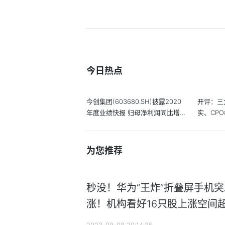
今日热点
今创集团(603680.SH)披露2020
开评：三
年度业绩快报 归母净利润同比增
实、CP
长8.86%
为您推荐
秒没！华为“王炸”折叠屏手机突
涨！机构看好16只股上涨空间超
2023-09-08 20:14:35