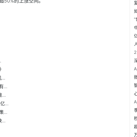
超50%的上涨空间。
.
》
..
..
..
...
..
..