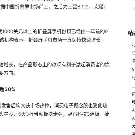
例占据中国折叠屏市场前三，之后为三星8.9%，荣耀7.
度1000美元以上的折叠屏手机份额已经由一年前的9
精
.2%。该机构表示，折叠屏手机市场一直保持快速增长，
速增长，在产品形态上的改观有利于激起消费者的换
要方向。
超30%
列手机发售后均大获市场热捧，消费电子概念股也受此热
头牛股，5天3板带动板块走强；冠石科技3连板，捷