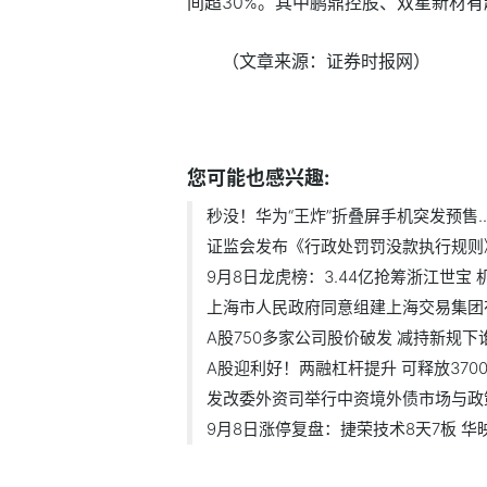
间超30%。其中鹏鼎控股、双星新材有
（文章来源：证券时报网）
标签：
您可能也感兴趣:
秒没！华为“王炸”折叠屏手机突发预售..
证监会发布《行政处罚罚没款执行规则
9月8日龙虎榜：3.44亿抢筹浙江世宝 机.
上海市人民政府同意组建上海交易集团有.
A股750多家公司股价破发 减持新规下谁.
A股迎利好！两融杠杆提升 可释放3700亿
发改委外资司举行中资境外债市场与政策.
9月8日涨停复盘：捷荣技术8天7板 华映.