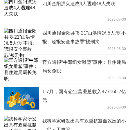
四川金阳洪灾造成4人遇难48人失联
2023-08-30
四川通报金阳县“8·21”山洪情况 5人涉“不
报、谎报安全事故罪”被刑拘
2023-08-30
官方通报“牛郎织女雕塑”事件：县住建局
局长免职
2023-08-30
1-7月，国有企业营业总收入477160.7亿
元
2023-08-30
我科学家研发出具有双重抗凝血效应的小
口径人工血管