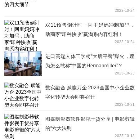
2023-10-24
双11预售倒计时！阿里妈妈冲刺加码，
助商家“即种快收”赢淘系内容红利！
2023-10-24
进口高端人体工学椅“大牌平替”爆火，座
为怎么敢称“中国的Hermanmiller”？
2023-10-23
数实融合 赋能万企 2023全国中小企业数
字化转型大会即将召开
2023-10-21
图媒制影器软件影视干货分享 | 电影剪辑
的“六大法则
2023-10-18