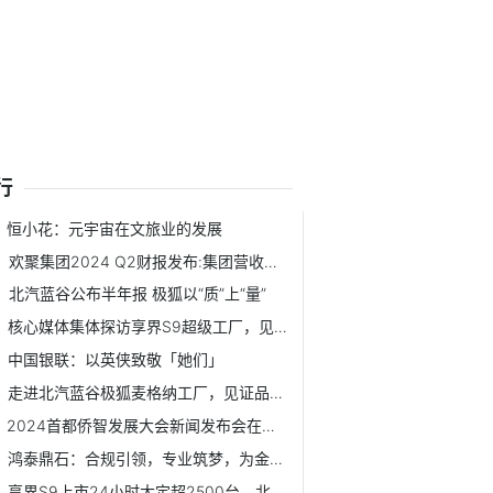
行
恒小花：元宇宙在文旅业的发展
欢聚集团2024 Q2财报发布:集团营收同比增长3.3%至5.65亿美元
北汽蓝谷公布半年报 极狐以“质”上“量”
核心媒体集体探访享界S9超级工厂，见证北汽×华为新高端主义
中国银联：以英侠致敬「她们」
走进北汽蓝谷极狐麦格纳工厂，见证品质极狐的诞生
2024首都侨智发展大会新闻发布会在北京经开区举行
鸿泰鼎石：合规引领，专业筑梦，为金融健康护航
享界S9上市24小时大定超2500台，北汽蓝谷打造高质量增长极