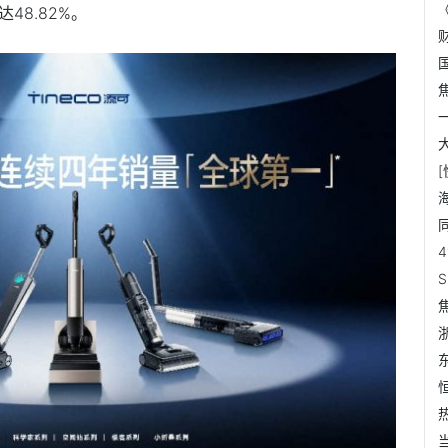
48.82%。