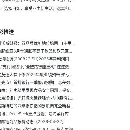
选择自如，享受业主新生活，远离租房琐事
彩推送
科沃斯财报：双品牌优势地位稳固 自主垂直一体化经营开始发力
拉脱维亚3月年通胀率高于欧盟和欧元区平均水平 今日要闻
上海物贸(600822.SH)2025年净利润同比下滑42.32%
从“支付网络”到“全链路智能重构” 连连数字在Money20/20...
瑞茂通大幅下修2025年度业绩预告 预亏区间调整为-30亿元至-45亿元
今亮点！首批银行一季报超预期！息差强劲回升，贵阳银行涨近7...
海南：外卖骑手发现食品安全问题，提交查实后给予奖励
焦点短讯！光纤概念延续强势 杭电股份2连板续创历史新高
埃斯特旺的四级损伤指的是肌肉完全断裂，他将至少伤缺3个月 ...
资讯：PriceSeek重点提醒：沿海菜籽库存环比减少2.9万吨
铬酸锂商品报价动态（2026-04-22）
东山精密A股市值突破3000亿元_焦点要闻