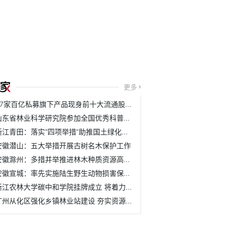
更多
37家百亿私募旗下产品现身前十大流通股名单
山东省林业科学研究院参加全国优秀科普作品评选活动
浙江青田：落实“四项举措”助推国土绿化取得新成效
安徽潜山：五大举措开展古树名木保护工作
安徽滁州：多措并举推进林木种质资源高质量发展
安徽宣城：率先实施陆生野生动物损害保险理赔机制
浙江农林大学碳中和学院挂牌成立 将着力培养具有碳中和与农...
广州从化区强化乡镇林业站建设 夯实资源管护基层基础