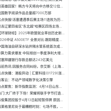
接英雄回家！韩方今天将向中方移交12位志愿军烈士遗骸 速讯
我国数字阅读作品总量超7000万部
焦点快报!活塞遭遇季后赛主场11连败为历史最长，上次赢球为2008年
黑吉辽蒙四省区“东北超”哈赛区四场主场赛落户阿城2万人体育...
【环球财经】2025年欧盟就业率创历史新高
2026中证 A500ETF 全景对比:跟踪精度与产品体系全梳理
中国海油自研深水钻井隔水管系统首次成功应用
AI算力需求爆发 中际旭创一季度净利大增262%_焦点快看
阿塞拜疆银行存款总额达243亿美元
当前热讯:因服务合同纠纷，奈艾斯（上海）医药科技研究有限公...
焦点快播：港股异动 | 汇聚科技(01729)涨超6% 近期谷歌链...
信客云：不动产领域数字化决策引擎
热点聚焦：新华指数监测：4月14日山东港口大商中心钢坯价格微...
热门:大厂终于下场！荣耀将联手字节打造豆包手机
伟俊集团控股于4月13日起短暂停牌 原因待公布 微头条
佩莱格里尼处于最糟糕时刻：七场不胜，皇家贝蒂斯在欧冠争夺...