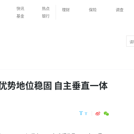
快讯
热点
理财
保险
调查
基金
银行
优势地位稳固 自主垂直一体