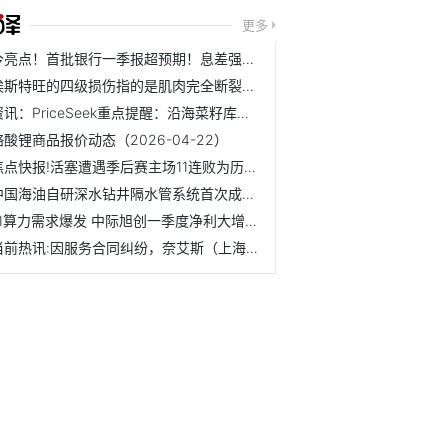
更多
今亮点！首批银行一季报超预期！息差强劲回升，贵阳银行涨近7...
埃斯特旺的四级损伤指的是肌肉完全断裂，他将至少伤缺3个月 ...
资讯：PriceSeek重点提醒：沿海菜籽库存环比减少2.9万吨
铬酸锂商品报价动态（2026-04-22）
焦点快报!活塞遭遇季后赛主场11连败为历史最长，上次赢球为2008年
中国海油自研深水钻井隔水管系统首次成功应用
AI算力需求爆发 中际旭创一季度净利大增262%_焦点快看
当前热讯:因服务合同纠纷，奈艾斯（上海）医药科技研究有限公...