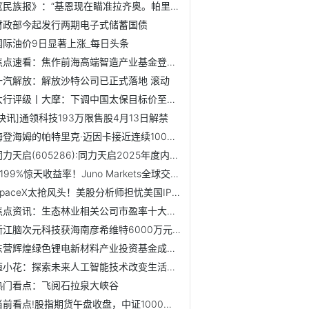
《民族报》：“基恩现在瞄准拉齐奥。帕里西和所罗门存疑”
财政部今起发行两期电子式储蓄国债
国际油价9日显著上涨_每日头条
焦点速看：焦作前海高端智造产业基金登记成立 出资额10亿
一汽解放：解放沙特公司已正式落地 滚动
大行评级丨大摩：下调中国太保目标价至46港元，维持“增持”...
[快讯]通领科技193万限售股4月13日解禁
海登海姆的帕特里克·迈因卡接近连续100场德甲90分钟比赛
同力天启(605286):同力天启2025年度内部控制审计报告
4199%惊天收益率！Juno Markets全球交易大赛冠军独揽5万美金
SpaceX太抢风头！美股分析师担忧美国IPO市场或反受其累|实时焦点
焦点资讯：生态林业相关公司市盈率十大排名,你更看好谁呢?(3...
浙江脑次元科技获海南彦希维特6000万元战略投资，公司估值达3亿元
东营辉煌绿色锂电新材料产业投资基金成立 出资额约12亿
恒小花：探索未来人工智能技术改变生活方式
热门看点：飞阅石拉泉大峡谷
当前看点!股指期货午盘收盘，中证1000指数期货连续跌0.49%