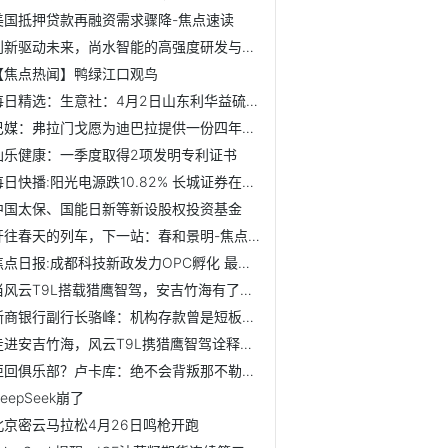
美国抵押贷款再融资需求骤降-焦点速读
创新驱动未来，尚水智能的高强度研发与前瞻性布局
【焦点热闻】鸭绿江口观鸟
每日精选：生意社：4月2日山东利华益硫磺价格上调
巴媒：弗拉门戈愿为迪巴拉提供一份四年合同，博卡也有意球员
仙乐健康：一季度取得2项发明专利证书
每日快播:阳光电源跌10.82% 长城证券在历史高位维持增持评级
中国太保、国能日新等新设股权投资基金
开往春天的列车，下一站：春和景明-焦点热文
焦点日报:成都科技新政发力OPC孵化 最高补助500万元
当风云T9L搭载猎鹰智驾，安吉竹海有了第三种叙事方式
浙商银行副行长骆峰：机构存款曾是短板，如今成效显著、贡献...
走进安吉竹海，风云T9L携猎鹰智驾诠释出行新境界
拒回俱乐部？卢卡库：绝不会背叛那不勒斯，我必须恢复到100%
eepSeek崩了
北京密云马拉松4月26日鸣枪开跑