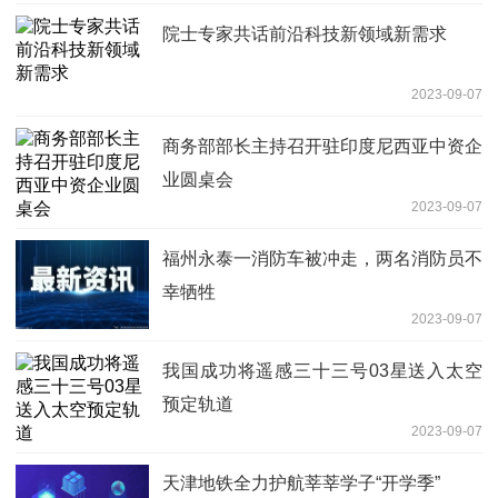
院士专家共话前沿科技新领域新需求
2023-09-07
商务部部长主持召开驻印度尼西亚中资企
业圆桌会
2023-09-07
福州永泰一消防车被冲走，两名消防员不
幸牺牲
2023-09-07
我国成功将遥感三十三号03星送入太空
预定轨道
2023-09-07
天津地铁全力护航莘莘学子“开学季”