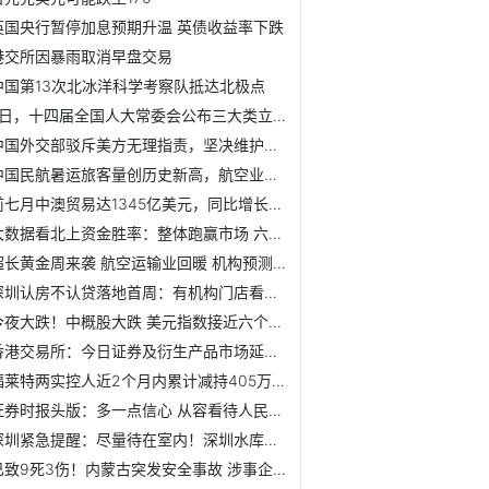
英国央行暂停加息预期升温 英债收益率下跌
港交所因暴雨取消早盘交易
中国第13次北冰洋科学考察队抵达北极点
7日，十四届全国人大常委会公布三大类立法规划
中国外交部驳斥美方无理指责，坚决维护国家核心利益
中国民航暑运旅客量创历史新高，航空业持续复苏
前七月中澳贸易达1345亿美元，同比增长5.4%
大数据看北上资金胜率：整体跑赢市场 六成持股浮亏
超长黄金周来袭 航空运输业回暖 机构预测这些股业绩大幅增长
深圳认房不认贷落地首周：有机构门店看房量上涨50% 成交开始活跃
今夜大跌！中概股大跌 美元指数接近六个月高点 人民币、A50...
香港交易所：今日证券及衍生产品市场延迟开市
福莱特两实控人近2个月内累计减持405万张福莱转债
证券时报头版：多一点信心 从容看待人民币汇率波动
深圳紧急提醒：尽量待在室内！深圳水库泄洪 雨情最新进展
已致9死3伤！内蒙古突发安全事故 涉事企业系A股控股子公司 ...