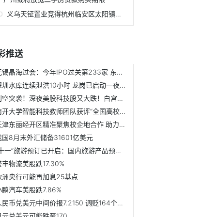
义乌天钲置业竞得杭州临安区太阳镇宅地
彩推送
无锡晶海过会：今年IPO过关第233家 东方投行过3单
深圳水库连续泄洪10小时 龙岗已启动一夜一级响应
利空突袭！深夜美股科技股又大跌！白宫周围一度关闭 啥情况？
南开大学智能科技教师团队获评“全国高校黄大年式教师团队”
天津东丽经开区精准聚焦校企地合作 助力区域经济高质量发展
我国8月末外汇储备31601亿美元
“十一”旅游预订已开启：国内旅游产品预订同比大增5倍
盛丰物流美股跌17.30%
欧洲央行可能再加息25基点
小鹏汽车美股跌7.86%
人民币兑美元中间价报7.2150 调贬164个基点
日元兑美元可能跌至170