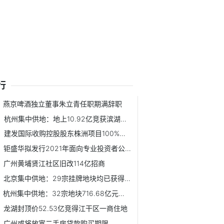
行
燕京啤酒独立董事朱立青任职期满辞职
杭州集中供地：地上10.92亿竞获滨湖新区一宅地
建发国际收购控股股东株洲项目100%股权 耗资21.14亿元
钜盛华拟发行2021年面向专业投资者公开发行公司债券
广州黄埔贤江社区旧改114亿招商
北京集中供地：29宗挂牌地块均已获得报价
杭州集中供地：32宗地块716.68亿元收官
龙湖封顶价52.53亿竞得江干区一商住地
广州或将放宽二手房贷款购买期限