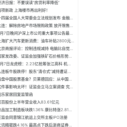
经济日报：不要误读“房贷利率降低”
两项新政 上海楼市再出利好！
十四届全国人大常委会立法规划发布 金融稳定法已提请审议
大连：解除房地产市场限购政策 放开限售政策
9月7日晚间沪深上市公司重大事项公告最新快递
上海扩大汽车更新消费：油车补贴2800元 电车补贴1万元
北京商报评论：控制违规减持 电脑比自觉管用
国家发改委、证监会加强铁矿石价格形势分析和市场监管
9月7日龙虎榜：2.23亿抢筹张江高科 机构净买入9只股
八连板牛股跌停！股东“清仓式”减持遭证监会立案 机构抛售1...
清盘中国股票基金？贝莱德回应：从中国撤资消息不实 清盘产...
这件事影响太坏！证监会立马立案调查 究竟会怎么罚呢？
我乐家居回复监管函
菜百股份上半年营业收入83.61亿元
食品加工制造板块跌1.36% 康比特涨2.81%居首
证监会同意锦江航运上交所主板IPO注册
立讯精密跌4.16% 最高点下跌后浙商证券西南证券喊买