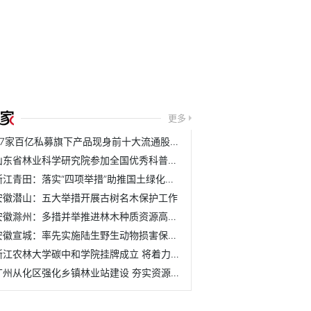
更多
37家百亿私募旗下产品现身前十大流通股名单
山东省林业科学研究院参加全国优秀科普作品评选活动
浙江青田：落实“四项举措”助推国土绿化取得新成效
安徽潜山：五大举措开展古树名木保护工作
安徽滁州：多措并举推进林木种质资源高质量发展
安徽宣城：率先实施陆生野生动物损害保险理赔机制
浙江农林大学碳中和学院挂牌成立 将着力培养具有碳中和与农...
广州从化区强化乡镇林业站建设 夯实资源管护基层基础