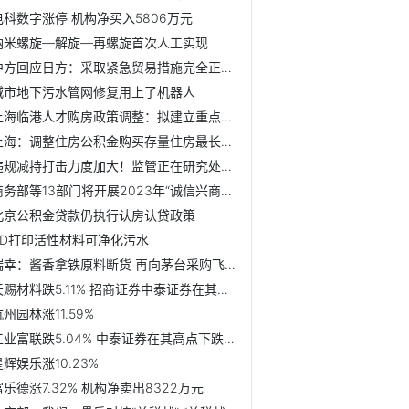
电科数字涨停 机构净买入5806万元
纳米螺旋—解旋—再螺旋首次人工实现
中方回应日方：采取紧急贸易措施完全正当、合理、必要
城市地下污水管网修复用上了机器人
上海临港人才购房政策调整：拟建立重点支持单位清单 工作年...
上海：调整住房公积金购买存量住房最长贷款期限
违规减持打击力度加大！监管正在研究处罚规则“痛感不强”问题
商务部等13部门将开展2023年“诚信兴商宣传月”活动
北京公积金贷款仍执行认房认贷政策
3D打印活性材料可净化污水
瑞幸：酱香拿铁原料断货 再向茅台采购飞天茅台酒
天赐材料跌5.11% 招商证券中泰证券在其高点唱多
杭州园林涨11.59%
工业富联跌5.04% 中泰证券在其高点下跌后率先喊买入
星辉娱乐涨10.23%
富乐德涨7.32% 机构净卖出8322万元