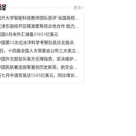
更多
南开大学智能科技教师团队获评“全国高校黄大年式教师团队”
天津东丽经开区精准聚焦校企地合作 助力区域经济高质量发展
我国8月末外汇储备31601亿美元
中国第13次北冰洋科学考察队抵达北极点
7日，十四届全国人大常委会公布三大类立法规划
中国外交部驳斥美方无理指责，坚决维护国家核心利益
中国民航暑运旅客量创历史新高，航空业持续复苏
前七月中澳贸易达1345亿美元，同比增长5.4%