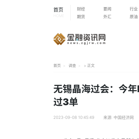
财经
要闻
行业
首页
HOME
期货
外汇
原油
首页
调查
> 正文
无锡晶海过会：今年I
过3单
2023-09-08 10:45:49
来源:
中国经济网