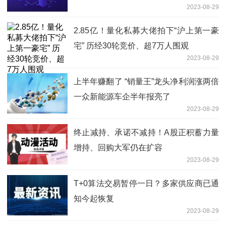
2023-08-29
2.85亿！量化私募大佬拍下“沪上第一豪
宅” 历经30轮竞价、超7万人围观
2023-08-29
上半年赚翻了 “销量王”龙头净利润涨两倍
一众新能源车企半年报亮了
2023-08-29
终止减持、承诺不减持！A股正积蓄力量
增持、回购大军仍在扩容
2023-08-29
T+0算法交易暂停一日？多家供应商已通
知今起恢复
2023-08-29