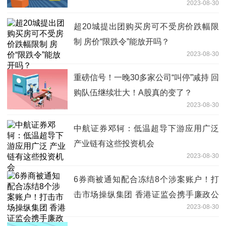
2023-08-30
超20城提出团购买房可不受房价跌幅限
制 房价“限跌令”能放开吗？
2023-08-30
重磅信号！一晚30多家公司“叫停”减持 回
购队伍继续壮大！A股真的变了？
2023-08-30
中航证券邓轲：低温超导下游应用广泛
产业链有这些投资机会
2023-08-30
6券商被通知配合冻结8个涉案账户！打
击市场操纵集团 香港证监会携手廉政公
2023-08-30
署