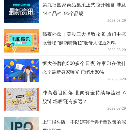
第九批国家药品集采正式拉开帷幕 涉及
44个品种195个品规
2023-08-29
隔夜外盘：美股三大指数收涨 热门中概
股普涨 “越南特斯拉”股价大涨近20%
2023-08-29
恒大停牌的500多个日夜 许家印在做什
么？最新身家曝光 已缩水80%
2023-08-29
冲高遇阻回落 北向资金持续净流出 A
股“市场底”还有多远？
2023-08-29
上证报头版：不以短期行情衡量政策的深