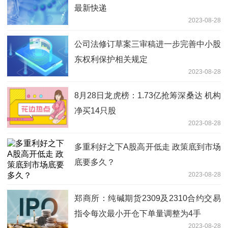
最新快递
2023-08-28
公司法修订草案三审稿进一步完善中小股
东权利保护相关规定
2023-08-28
8月28日龙虎榜：1.73亿抢筹深桑达 机构
净买14只股
2023-08-28
多重利好之下A股高开低走 政策底到市场
底要多久？
2023-08-28
郑商所：纯碱期货2309及2310合约交易
指令每次最小开仓下单量调整为4手
2023-08-28