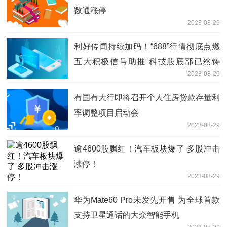
数通涨停
2023-08-29
利好传闻持续加码！“688”行情彻底点燃
五大积极信号助推 科技股底部已然铸
2023-08-29
就？
有国有大行即将召开个人住房贷款存量利
率调整项目启动会
2023-08-29
逾4600股飘红！汽车板块爆了 多股冲击
涨停！
2023-08-29
华为Mate60 Pro未发先开售 为全球首款
支持卫星通话的大众智能手机