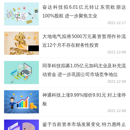
奋达科技拟6.01亿元转让东莞欧朋达
100%股权 进一步聚焦主业
2021-12-17
大地电气拟将5000万元募资暂用作补流
近12个月不存在财务性投资
2021-12-08
同享科技拟募1.05亿元加码主业及补充流
动资金 进一步巩固公司市场竞争地位
2021-12-08
神通科技上涨9.99%报价9.91元 封上涨停
板
2021-12-08
鉴于当前资本市场发展变化 特力惠终止