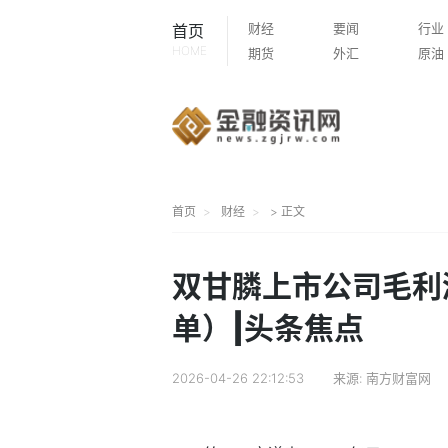
财经
要闻
行业
首页
HOME
期货
外汇
原油
首页
财经
> 正文
双甘膦上市公司毛利
单）|头条焦点
2026-04-26 22:12:53
来源:
南方财富网