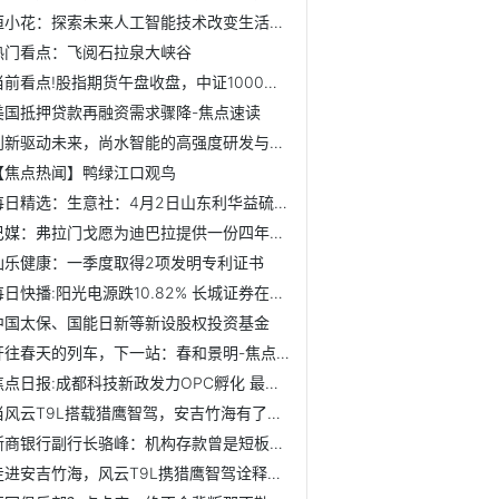
恒小花：探索未来人工智能技术改变生活方式
热门看点：飞阅石拉泉大峡谷
当前看点!股指期货午盘收盘，中证1000指数期货连续跌0.49%
美国抵押贷款再融资需求骤降-焦点速读
创新驱动未来，尚水智能的高强度研发与前瞻性布局
【焦点热闻】鸭绿江口观鸟
每日精选：生意社：4月2日山东利华益硫磺价格上调
巴媒：弗拉门戈愿为迪巴拉提供一份四年合同，博卡也有意球员
仙乐健康：一季度取得2项发明专利证书
每日快播:阳光电源跌10.82% 长城证券在历史高位维持增持评级
中国太保、国能日新等新设股权投资基金
开往春天的列车，下一站：春和景明-焦点热文
焦点日报:成都科技新政发力OPC孵化 最高补助500万元
当风云T9L搭载猎鹰智驾，安吉竹海有了第三种叙事方式
浙商银行副行长骆峰：机构存款曾是短板，如今成效显著、贡献...
走进安吉竹海，风云T9L携猎鹰智驾诠释出行新境界