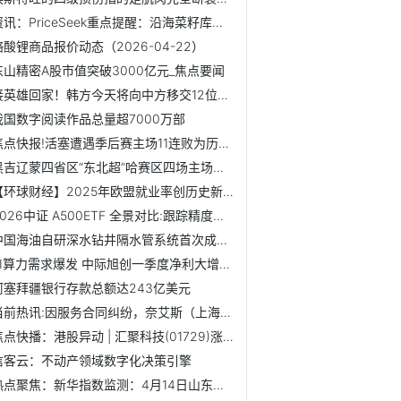
资讯：PriceSeek重点提醒：沿海菜籽库存环比减少2.9万吨
铬酸锂商品报价动态（2026-04-22）
东山精密A股市值突破3000亿元_焦点要闻
接英雄回家！韩方今天将向中方移交12位志愿军烈士遗骸 速讯
我国数字阅读作品总量超7000万部
焦点快报!活塞遭遇季后赛主场11连败为历史最长，上次赢球为2008年
黑吉辽蒙四省区“东北超”哈赛区四场主场赛落户阿城2万人体育...
【环球财经】2025年欧盟就业率创历史新高
2026中证 A500ETF 全景对比:跟踪精度与产品体系全梳理
中国海油自研深水钻井隔水管系统首次成功应用
AI算力需求爆发 中际旭创一季度净利大增262%_焦点快看
阿塞拜疆银行存款总额达243亿美元
当前热讯:因服务合同纠纷，奈艾斯（上海）医药科技研究有限公...
焦点快播：港股异动 | 汇聚科技(01729)涨超6% 近期谷歌链...
信客云：不动产领域数字化决策引擎
热点聚焦：新华指数监测：4月14日山东港口大商中心钢坯价格微...