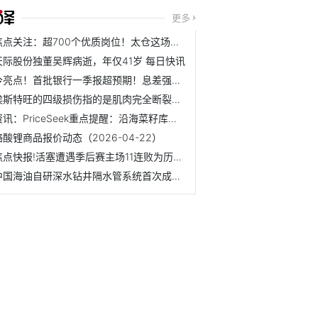
更多
焦点关注：超700个优质岗位！太仓这场招聘会现场火爆
天际股份独董吴辉病逝，年仅41岁 每日快讯
今亮点！首批银行一季报超预期！息差强劲回升，贵阳银行涨近7...
埃斯特旺的四级损伤指的是肌肉完全断裂，他将至少伤缺3个月 ...
资讯：PriceSeek重点提醒：沿海菜籽库存环比减少2.9万吨
铬酸锂商品报价动态（2026-04-22）
焦点快报!活塞遭遇季后赛主场11连败为历史最长，上次赢球为2008年
中国海油自研深水钻井隔水管系统首次成功应用