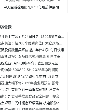
中天金融控股股东6.27亿股质押展期
彩推送
双甘膦上市公司毛利润排名（2025第三季度榜单）|头条焦点
焦点关注：超700个优质岗位！太仓这场招聘会现场火爆
天际股份独董吴辉病逝，年仅41岁 每日快讯
科沃斯财报：双品牌优势地位稳固 自主垂直一体化经营开始发力
拉脱维亚3月年通胀率高于欧盟和欧元区平均水平 今日要闻
上海物贸(600822.SH)2025年净利润同比下滑42.32%
从“支付网络”到“全链路智能重构” 连连数字在Money20/20...
瑞茂通大幅下修2025年度业绩预告 预亏区间调整为-30亿元至-45亿元
今亮点！首批银行一季报超预期！息差强劲回升，贵阳银行涨近7...
海南：外卖骑手发现食品安全问题，提交查实后给予奖励
焦点短讯！光纤概念延续强势 杭电股份2连板续创历史新高
埃斯特旺的四级损伤指的是肌肉完全断裂，他将至少伤缺3个月 ...