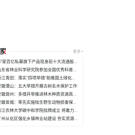
更多
37家百亿私募旗下产品现身前十大流通股名单
山东省林业科学研究院参加全国优秀科普作品评选活动
浙江青田：落实“四项举措”助推国土绿化取得新成效
安徽潜山：五大举措开展古树名木保护工作
安徽滁州：多措并举推进林木种质资源高质量发展
安徽宣城：率先实施陆生野生动物损害保险理赔机制
浙江农林大学碳中和学院挂牌成立 将着力培养具有碳中和与农...
广州从化区强化乡镇林业站建设 夯实资源管护基层基础