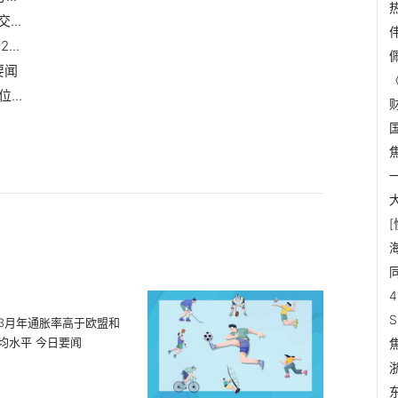
..
..
要闻
..
3月年通胀率高于欧盟和
均水平 今日要闻