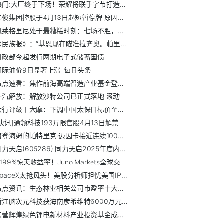
热门:大厂终于下场！荣耀将联手字节打造豆包手机
伟俊集团控股于4月13日起短暂停牌 原因待公布 微头条
佩莱格里尼处于最糟糕时刻：七场不胜，皇家贝蒂斯在欧冠争夺...
《民族报》：“基恩现在瞄准拉齐奥。帕里西和所罗门存疑”
财政部今起发行两期电子式储蓄国债
国际油价9日显著上涨_每日头条
焦点速看：焦作前海高端智造产业基金登记成立 出资额10亿
一汽解放：解放沙特公司已正式落地 滚动
大行评级丨大摩：下调中国太保目标价至46港元，维持“增持”...
[快讯]通领科技193万限售股4月13日解禁
海登海姆的帕特里克·迈因卡接近连续100场德甲90分钟比赛
同力天启(605286):同力天启2025年度内部控制审计报告
4199%惊天收益率！Juno Markets全球交易大赛冠军独揽5万美金
SpaceX太抢风头！美股分析师担忧美国IPO市场或反受其累|实时焦点
焦点资讯：生态林业相关公司市盈率十大排名,你更看好谁呢?(3...
浙江脑次元科技获海南彦希维特6000万元战略投资，公司估值达3亿元
东营辉煌绿色锂电新材料产业投资基金成立 出资额约12亿