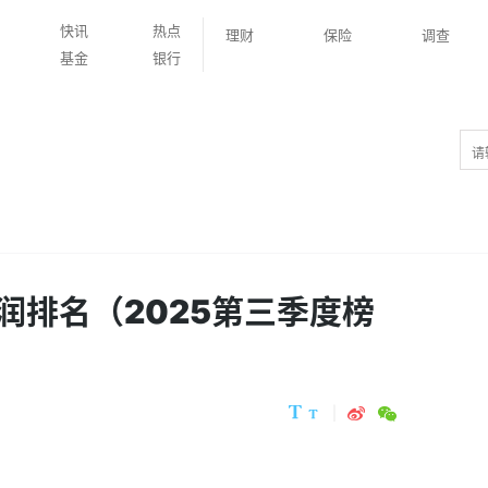
快讯
热点
理财
保险
调查
基金
银行
润排名（2025第三季度榜