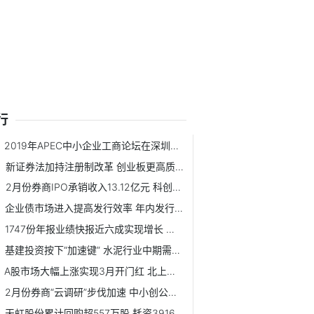
行
2019年APEC中小企业工商论坛在深圳开幕
新证券法加持注册制改革 创业板更高质量发展即日启程
2月份券商IPO承销收入13.12亿元 科创板项目占比近七成
企业债市场进入提高发行效率 年内发行总额或超6000亿元
1747份年报业绩快报近六成实现增长 净利润实现同比翻番公司达154家
基建投资按下“加速键” 水泥行业中期需求有保证
A股市场大幅上涨实现3月开门红 北上资金终结6日净流出
2月份券商“云调研”步伐加速 中小创公司仍是券商调研重点
天虹股份累计回购超557万股 耗资3916.7万元