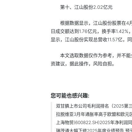
第十、江山股份2.02亿元
根据数据显示，江山股份股票在4月1
日成交额达到1.76亿元，换手率1.42%
显示，江山股份实现总营收11.57亿，同
本文选取数据仅作为参考，并不能
资建议，据此操作，风险自担。
标签：
双甘膦上市公司
您可能也感兴趣:
双甘膦上市公司毛利润排名（2025第三季
拉脱维亚3月年通胀率高于欧盟和欧元区平
上海物贸(600822.SH)2025年净利润
瑞茂通大幅下修2025年度业绩预告 预亏.