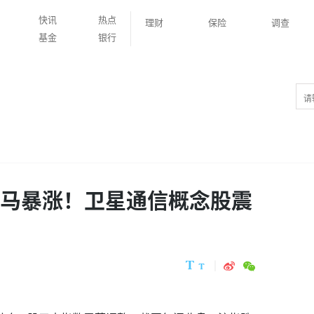
快讯
热点
理财
保险
调查
基金
银行
立马暴涨！卫星通信概念股震