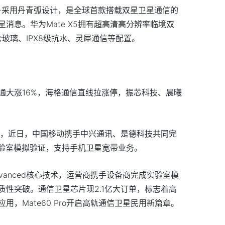
Pro+采用丹青弧设计，是全球首款搭载双星卫星通信的
消息。华为Mate X5拥有超高清高分辨率临境双
仑玻璃、IPX8级抗水、灵犀通信等配置。
通大涨16%，海格通信直线拉涨停，振芯科技、晨曦
号，近日，中国移动携手中兴通讯、是德科技共同完
实验室模拟验证，支持手机卫星宽带业务。
Advanced核心技术，运营商携手设备商完成实验室模
性突破。通信卫星芯片现2.1亿大订单，标志着高
，Mate60 Pro开启高轨通信卫星民用新篇章。