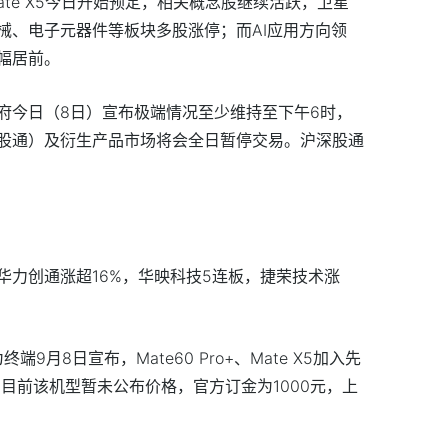
、Mate X5今日开始预定，相关概念股继续活跃，卫星
械、电子元器件等板块多股涨停；而AI应用方向领
幅居前。
府今日（8日）宣布极端情况至少维持至下午6时，
股通）及衍生产品市场将会全日暂停交易。沪深股通
华力创通涨超16%，华映科技5连板，捷荣技术涨
终端9月8日宣布，Mate60 Pro+、Mate X5加入先
。目前该机型暂未公布价格，官方订金为1000元，上