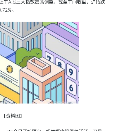
上午A股三大指数震荡调整，截至午间收盘，沪指跌
.72%。
【资料图】