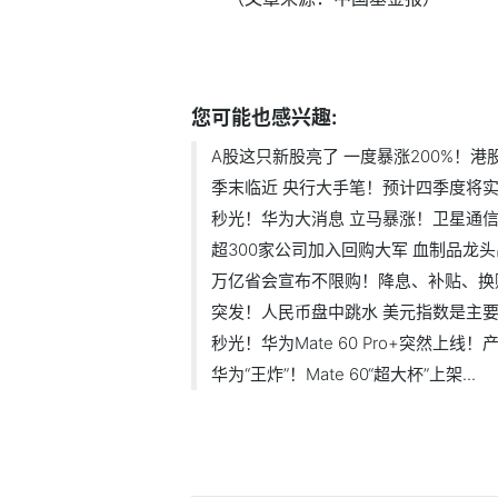
标签：
您可能也感兴趣:
A股这只新股亮了 一度暴涨200%！港股全
季末临近 央行大手笔！预计四季度将实.
秒光！华为大消息 立马暴涨！卫星通信.
超300家公司加入回购大军 血制品龙头出
万亿省会宣布不限购！降息、补贴、换购.
突发！人民币盘中跳水 美元指数是主
秒光！华为Mate 60 Pro+突然上线！产.
华为“王炸”！Mate 60“超大杯”上架...