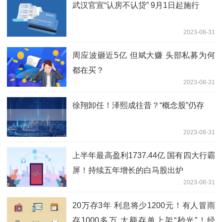
武汉官宣“认房不认贷” 9月1日起施行
2023-08-31
周应波砸近5亿 但斌大赚 头部私募为何
都在买？
2023-08-31
徐翔卸任！泽熙成往昔？“概念股”仍存
2023-08-31
上半年最高盈利1737.44亿 国有四大行霸
屏！持续五年增长的白马股出炉
2023-08-31
20万存3年 利息将少1200元！有人冒雨
存1000多万 大额存单上架“秒光”！经