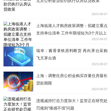
北京公积金贷款仍执行认房认贷政策
2023-09-07
上海临港人才购房政策调整：拟建立重点
支持单位清单 工作年限缩短为3个月以上
2023-09-07
瑞幸：酱香拿铁原料断货 再向茅台采购
飞天茅台酒
2023-09-07
上海：调整住房公积金购买存量住房最长
贷款期限
2023-09-07
违规减持打击力度加大！监管正在研究处
罚规则“痛感不强”问题