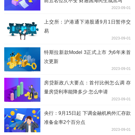
前五名位次不变 财通国海民生成黑马
2023-09-01
上交所：沪港通下港股通9月1日暂停交
易
2023-09-01
特斯拉新款Model 3正式上市 为6年来首
次更新
2023-09-01
房贷新政八大要点：首付比例怎么调 存
量房贷利率能降多少 怎么申请
2023-09-01
央行：9月15日起 下调金融机构外汇存款
准备金率2个百分点
2023-09-01