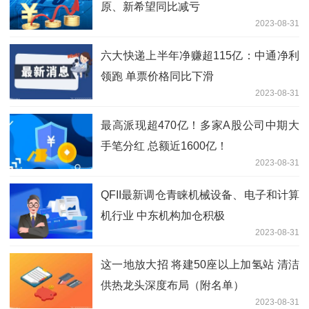
原、新希望同比减亏
2023-08-31
六大快递上半年净赚超115亿：中通净利
领跑 单票价格同比下滑
2023-08-31
最高派现超470亿！多家A股公司中期大
手笔分红 总额近1600亿！
2023-08-31
QFII最新调仓青睐机械设备、电子和计算
机行业 中东机构加仓积极
2023-08-31
这一地放大招 将建50座以上加氢站 清洁
供热龙头深度布局（附名单）
2023-08-31