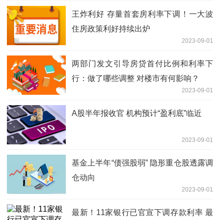
王炸利好 存量首套房利率下调！一大波
住房政策利好持续出炉
2023-09-01
两部门发文引导房贷首付比例和利率下
行：做了哪些调整 对楼市有何影响？
2023-09-01
A股半年报收官 机构预计“盈利底”临近
2023-09-01
基金上半年“债强股弱” 隐形重仓股透露调
仓动向
2023-09-01
最新！11家银行已官宣下调存款利率 最