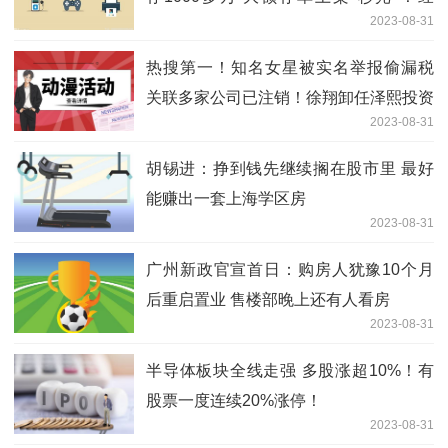
2023-08-31
理：“抓紧上车”
热搜第一！知名女星被实名举报偷漏税
关联多家公司已注销！徐翔卸任泽熙投资
2023-08-31
胡锡进：挣到钱先继续搁在股市里 最好
能赚出一套上海学区房
2023-08-31
广州新政官宣首日：购房人犹豫10个月
后重启置业 售楼部晚上还有人看房
2023-08-31
半导体板块全线走强 多股涨超10%！有
股票一度连续20%涨停！
2023-08-31