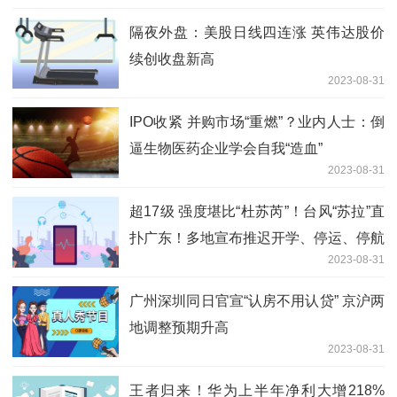
隔夜外盘：美股日线四连涨 英伟达股价
续创收盘新高
2023-08-31
IPO收紧 并购市场“重燃”？业内人士：倒
逼生物医药企业学会自我“造血”
2023-08-31
超17级 强度堪比“杜苏芮”！台风“苏拉”直
扑广东！多地宣布推迟开学、停运、停航
2023-08-31
广州深圳同日官宣“认房不用认贷” 京沪两
地调整预期升高
2023-08-31
王者归来！华为上半年净利大增218%