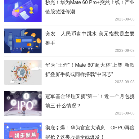
秒光！华为Mate 60 Pro+突然上线！产业
链股掀涨停潮
2023-09-08
突发！人民币盘中跳水 美元指数是主要
推手
2023-09-08
华为“王炸”！Mate 60“超大杯”上架 新款
折叠屏手机或同样搭载“中国芯”
2023-09-08
冠军基金经理又摘“第一”！近一个月包揽
前三 什么情况？
2023-09-08
彻底引爆！华为官宣大消息！OPPO再度
躺枪？这类股票全线爆发！