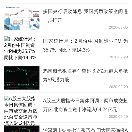
多国央行启动降息 我国货币政策空间进
一步打开
2020-03-05
国家统计局：2月份中国制造业PMI为
35.7% 同比下降14.3%
2020-02-29
鸡肉概念板块异军突起 3.2亿元超大单抢
筹5只潜力股
2020-02-20
A股三大股指今日集体回调：两市成交超
万亿 北向资金逆市净流入64.24亿元
2020-02-19
沪深两市结束七连涨形态 四大因素确保A