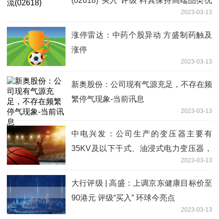
(02618)"买入"评级 料其保持高端品类优
2023-03-13
势 环球看点
涨停雷达：中药个股异动 方盛制药触及
涨停
2023-03-13
新奥股份：公司现有气源充足，不存在频
繁停气现象-当前讯息
2023-03-13
中电兴发：公司生产的变压器主要有
35KV及以下干式、油浸式电力变压器，
2023-03-13
产品具有可靠性高，使用寿命长的特点
大行评级 | 高盛：上调京东健康目标价至
90港元 评级“买入” 环球今亮点
2023-03-13