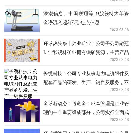
浪潮信息、中国联通等19股获特大单资
金净流入超2亿元 焦点信息
2023-03-13
环球热头条丨兴业矿业：公司子公司融冠
矿业和锡林矿业拥有铁矿资源，主营产品
2023-03-13
之一为铁精粉
长缆科技：公司专业从事电力电缆附件及
配套产品的研发、生产、销售及服务，不
2023-03-13
涉及电缆生产、研发的相关业务
全球新动态：道道全：成本管理是企业管
理的一个重要组成部分，公司实行全面成
2023-03-13
本管理，建立了全面的成本管理体系来进
行组织运作