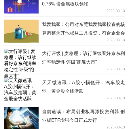
0.76% 贵金属板块领涨
2023-03-13
我爱我家：公司对东莞我爱我家投资的核
算调整为其他权益工具投资，符合企业会
2023-03-13
计准则的规定并经会计师事务所审计确
认，且在2021年度已全额计提减值
大行评级 | 麦格理：该行继续看好京东利
润率稳定性 评级“跑赢大市”
2023-03-13
天天微速讯：A股小幅低开：汽车股走
弱，黄金股全线活跃
2023-03-13
当前速读：布局创业板再添投资利器 创
业板ETF增强今日正式发行
2023-03-13