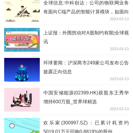
全球信息:中科创达：公司的物联网业务
有面向C端产品的智能计算模块，如面向
2023-03-13
扫地机器人、可穿戴设备、VR/AR、智
能音箱的等等
上证报：外围扰动对A股制约有限|全球视
讯
2023-03-13
环球要闻：沪深两市249家公司发布公告
披露正向信息
2023-03-13
中国安储能源(02399.HK)获股东王秀华
增持600万股_世界球精选
2023-03-13
欢乐家(300997.SZ)：已累计耗资约
5019.01万元回购0.8819%的股份