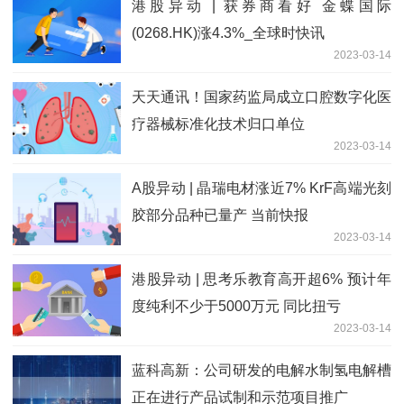
港股异动 | 获券商看好 金蝶国际
(0268.HK)涨4.3%_全球时快讯
2023-03-14
天天通讯！国家药监局成立口腔数字化医
疗器械标准化技术归口单位
2023-03-14
A股异动 | 晶瑞电材涨近7% KrF高端光刻
胶部分品种已量产 当前快报
2023-03-14
港股异动 | 思考乐教育高开超6% 预计年
度纯利不少于5000万元 同比扭亏
2023-03-14
蓝科高新：公司研发的电解水制氢电解槽
正在进行产品试制和示范项目推广