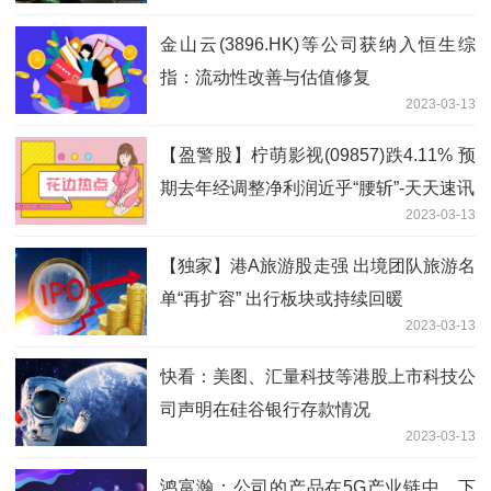
金山云(3896.HK)等公司获纳入恒生综
指：流动性改善与估值修复
2023-03-13
【盈警股】柠萌影视(09857)跌4.11% 预
期去年经调整净利润近乎“腰斩”-天天速讯
2023-03-13
【独家】港A旅游股走强 出境团队旅游名
单“再扩容” 出行板块或持续回暖
2023-03-13
快看：美图、汇量科技等港股上市科技公
司声明在硅谷银行存款情况
2023-03-13
鸿富瀚：公司的产品在5G产业链中、下