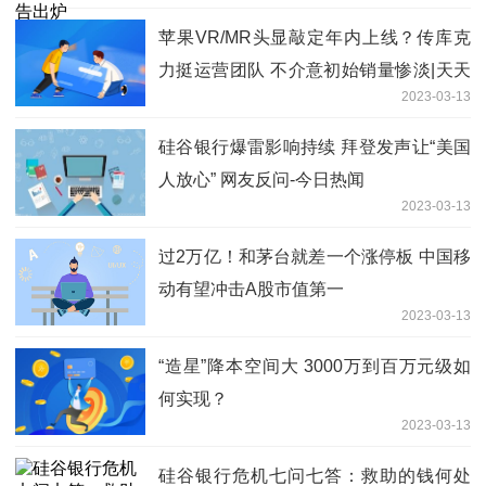
苹果VR/MR头显敲定年内上线？传库克
力挺运营团队 不介意初始销量惨淡|天天
2023-03-13
热点评
硅谷银行爆雷影响持续 拜登发声让“美国
人放心” 网友反问-今日热闻
2023-03-13
过2万亿！和茅台就差一个涨停板 中国移
动有望冲击A股市值第一
2023-03-13
“造星”降本空间大 3000万到百万元级如
何实现？
2023-03-13
硅谷银行危机七问七答：救助的钱何处