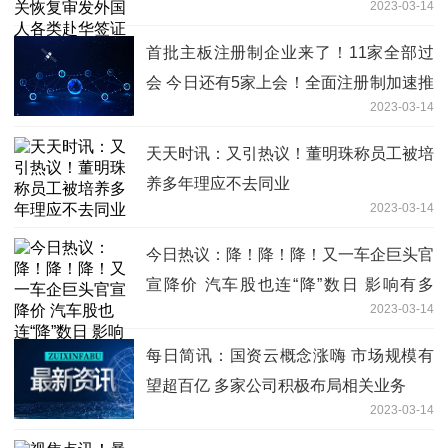
2023-03-14
首批主板注册制企业来了！11家全部过
会 今日还有5家上会！全面注册制加速推
2023-03-14
进
天天时讯：又引热议！董明珠称员工被培
养多年理应不去同业
2023-03-14
今日热议：降！降！降！又一车企巨头官
宣降价 汽车股也连“降”数日 影响有多
2023-03-14
大？
每日简讯：国资云概念涨嗨 市场规模有
望超百亿 多家公司积极布局相关业务
2023-03-14