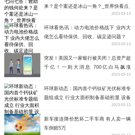
来？是个案还是冰山一角？_世界快看点
2023-03-13
环球看热讯：动力电池价格战下 业内大
佬怎么看待保供、回收、碳足迹问题？
2023-03-13
突发！美国又一家银行被关闭！总资产超
千亿！一则大消息 700亿白马飙涨
2023-03-13
180%！|环球热推荐
环球新动态：国内首个钙钛矿光伏标准专
题组成立 行业大面积制备基础初显 设备
2023-03-13
环节有望先行
新车接连降价愁坏二手车商 有人卖一辆
车倒赔5万