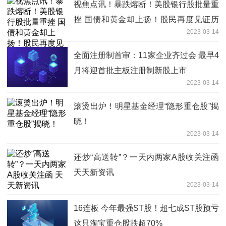
视焦点讯！暴跌熔断！美股银行股批量重
挫 国债和黄金却上扬！股民再度见证历
2023-03-14
史
全面注册制首审：11家企业齐过会 最早4
月将迎首批主板注册制新股上市
2023-03-14
滚烫出炉！明星基金经理“隐形重仓股”揭
晓！
2023-03-14
还炒“高送转”？一天内两家A股收关注函
天天新资讯
2023-03-14
16连板 今年最强ST股！超七成ST股预亏
这只淘宝重仓股跌超70%