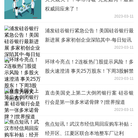
权威回应来了！
2023-03-11
浦发硅谷银行紧急公告！美国硅谷银行最
新进展 多家初创企业深陷其中-每日短讯
2023-03-11
环球今亮点！2连板热门股提示风险！多
股火速澄清 事关25万股东！下周3股解禁
2023-03-11
压力较大（附股）
直击美国史上第二大倒闭银行案 硅谷银
行会是第一张多米诺骨牌？|世界报道
2023-03-11
焦点短讯！武汉市经信局回应购车补贴：
经开区、江夏区联合本地整车厂让利