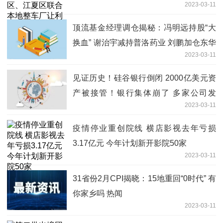
2023-03-11
顶流基金经理调仓揭秘：冯明远持股“大
换血” 谢治宇减持普洛药业 刘鹏加仓东华
2023-03-11
测试-热点
见证历史！硅谷银行倒闭 2000亿美元资
产被接管！银行集体崩了 多家公司发
2023-03-11
声！
疫情停业重创院线 横店影视去年亏损
3.17亿元 今年计划新开影院50家
2023-03-11
31省份2月CPI揭晓：15地重回“0时代” 有
你家乡吗 热闻
2023-03-11