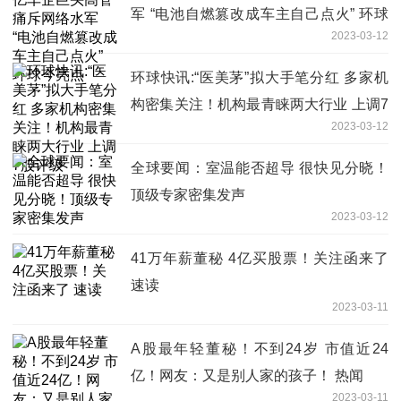
军 “电池自燃篡改成车主自己点火” 环球
2023-03-12
今亮点
环球快讯:“医美茅”拟大手笔分红 多家机
构密集关注！机构最青睐两大行业 上调7
2023-03-12
股评级
全球要闻：室温能否超导 很快见分晓！
顶级专家密集发声
2023-03-12
41万年薪董秘 4亿买股票！关注函来了
速读
2023-03-11
A股最年轻董秘！不到24岁 市值近24
亿！网友：又是别人家的孩子！ 热闻
2023-03-11