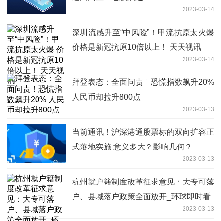
2023-03-14
深圳流感升至“中风险”！甲流抗原太火爆
价格是新冠抗原10倍以上！ 天天视讯
2023-03-14
拜登表态：全面问责！恐慌指数飙升20%
人民币却拉升800点
2023-03-13
当前通讯！沪深港通股票标的双向扩容正
式落地实施 意义多大？影响几何？
2023-03-13
杭州就户籍制度改革征求意见：大专可落
户、县域落户政策全面放开_环球即时看
2023-03-13