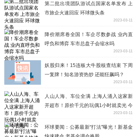
第二批出境团队游试点国家名单发布 上
市旅企火速回应 环球微头条
2023-03-11
降价潮席卷全国！车企尽数参战 业内直
呼负和博弈 车市总盘子会缩水吗
2023-03-11
妖股归来！15连板大牛股核查结束 下周
一复牌！知名游资热炒 还能狂飙吗？
2023-03-11
人山人海、车位全满 上海人涌入这家新
开超市！原价千元的玩偶1小时就卖光 今
2023-03-11
日报
环球要闻：公募最新“打法”曝光！新基金
快速建仓 老基金调仓换股