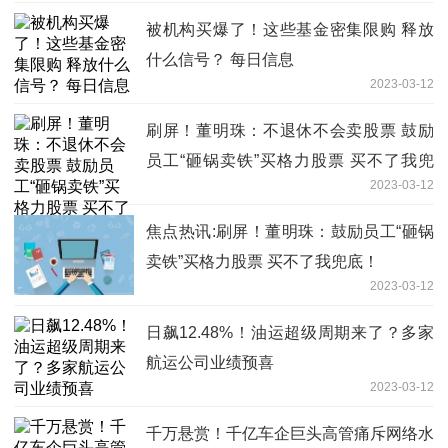
被机构买爆了！这些基金密集限购 释放
什么信号？ 每日信息
2023-03-12
刷屏！董明珠：不退休不会卖股票 鼓励
员工“砸锅卖铁”买格力股票 买不了我兜
2023-03-12
底！_焦点关注
焦点热讯:刷屏！董明珠：鼓励员工“砸锅
卖铁”买格力股票 买不了我兜底！
2023-03-12
日飙12.48%！油运超级周期来了？多家
航运公司业绩预喜
2023-03-12
千万悬赏！千亿车企巨头高管痛斥网络水