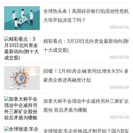
全球热头条丨美国硅谷银行陷流动性危机
大坝开始决堤了吗？
2023-03-10
精彩看点：3月10日北向资金最新动向(附
十大成交股)
2023-03-10
回暖！2月80房企融资同比增长9.5% 多
家房企推进再融资计划
2023-03-10
加拿大称不会强迫中企减持另外三家矿企
股份 前后矛盾为哪般
2023-03-10
全球报道:车企价格战才刚开始？国六B实