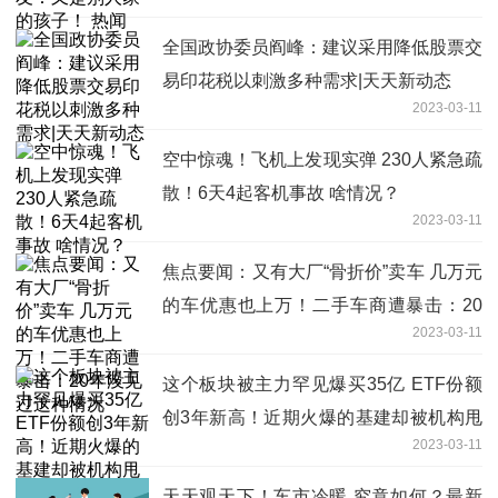
全国政协委员阎峰：建议采用降低股票交
易印花税以刺激多种需求|天天新动态
2023-03-11
空中惊魂！飞机上发现实弹 230人紧急疏
散！6天4起客机事故 啥情况？
2023-03-11
焦点要闻：又有大厂“骨折价”卖车 几万元
的车优惠也上万！二手车商遭暴击：20
2023-03-11
年没见过这种情况
这个板块被主力罕见爆买35亿 ETF份额
创3年新高！近期火爆的基建却被机构甩
2023-03-11
卖
天天观天下！车市冷暖 究竟如何？最新