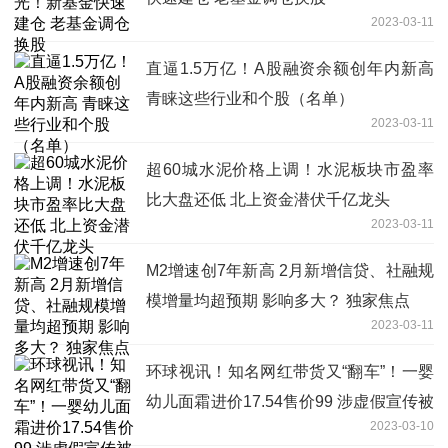
2023-03-11
直逼1.5万亿！A股融资余额创年内新高
青睐这些行业和个股（名单）
2023-03-11
超60城水泥价格上调！水泥板块市盈率
比大盘还低 北上资金潜伏千亿龙头
2023-03-11
M2增速创7年新高 2月新增信贷、社融规
模增量均超预期 影响多大？ 独家焦点
2023-03-11
环球视讯！知名网红带货又“翻车”！一婴
幼儿面霜进价17.54售价99 涉虚假宣传被
2023-03-10
罚