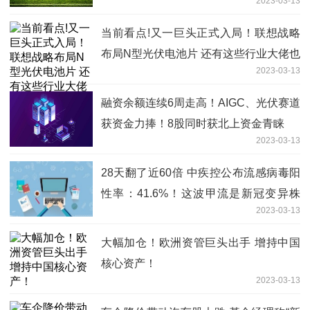
2023-03-13
当前看点!又一巨头正式入局！联想战略
布局N型光伏电池片 还有这些行业大佬也
2023-03-13
来跨界“追光”
融资余额连续6周走高！AIGC、光伏赛道
获资金力捧！8股同时获北上资金青睐
2023-03-13
28天翻了近60倍 中疾控公布流感病毒阳
性率：41.6%！这波甲流是新冠变异株
2023-03-13
吗？
大幅加仓！欧洲资管巨头出手 增持中国
核心资产！
2023-03-13