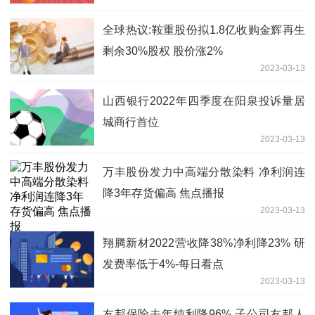
全球热议:鞍重股份拟1.8亿收购金辉再生
剩余30%股权 股价涨2%
2023-03-13
山西银行2022年四季度在阳泉投诉量居
城商行首位
2023-03-13
万丰股份发力中高端分散染料 净利润连
降3年存货偏高 焦点播报
2023-03-13
翔腾新材2022营收降38%净利降23% 研
发费率低于4%-每日看点
2023-03-13
友邦保险去年纯利降96% 子公司友邦人