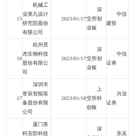
机械工
深
业第九设计
中信
15
2023/01/17
交所创
研究院股份
建投
业板
有限公司
杭州景
深
杰生物科技
中信
16
2023/01/17
交所创
股份有限公
证券
业板
司
深圳市
上
誉辰智能装
兴业
17
2023/01/18
交所科
备股份有限
证券
创板
公司
厦门美
深
科安防科技
东吴