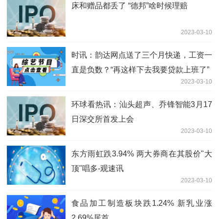
床和赠品都丢了 “德邦”啥时候理赔
2023-03-10
时讯：韵达网点送了三个月快递，工资一
直是负数？“再这样下去我要贷款上班了”
2023-03-10
环球看热讯：汕头超声、乔锋智能3月17
日深交所首发上会
2023-03-10
东方雨虹跌3.94% 两大券商在其股价"大
顶"唱多-观速讯
2023-03-10
食品加工制造板块跌1.24% 新乳业涨
2.69%居首