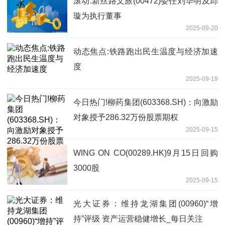
滚动:新丝路文旅(00472)委任刘华明及邱
璇为执行董事
2025-09-20
动态焦点:铁路跑出民生温度与经济加速
度
2025-09-19
今日热门!柳药集团(603368.SH)：向激励
对象授予286.32万份股票期权
2025-09-15
WING ON CO(00289.HK)9月15日回购
3000股
2025-09-15
光大证券：维持龙湖集团(00960)“增
持”评级 资产运营稳健增长_每日关注