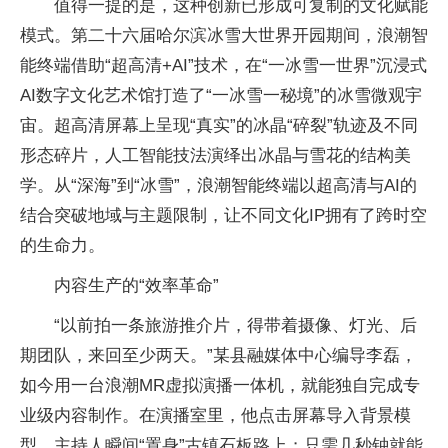
值得一提的是，这种创新已形成可复制的文化赋能
模式。第二十六届哈尔滨冰雪大世界开园期间，浪潮智
能终端借助“超高清+AI”技术，在“一冰雪一世界”沉浸式
AI数字文化艺术馆打造了“一冰雪一秘境”的冰雪微观宇
宙。超高清屏幕上呈现“真实”的冰晶“碎裂”轨迹及不同
形态碎片，人工智能技法演绎出冰晶与雪花的结构美
学。从“深海”到“冰雪”，浪潮智能终端以超高清与AI的
结合突破地域与主题限制，让不同文化IP拥有了跨时空
的生命力。
内容生产的“效率革命”
“以前拍一条旅游推介片，得带着摄像、灯光、后
期团队，来回至少两天。”某县融媒体中心编导李磊，
如今用一台浪潮MR虚拟演播一体机，就能独自完成专
业级内容制作。在演播室里，他点击屏幕导入背景模
型，主持人瞬间“置身”古镇石板路上；只需几秒钟就能