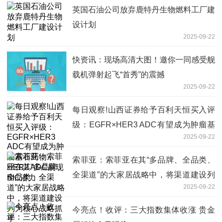
英国石油公司放弃鹿特丹生物燃料工厂建
设计划
2025-09-22
快资讯：现场高清大图！邀你一同感受舰
载机弹射起飞“首秀”的震撼
2025-09-22
每日观察!山西证券给予百利天恒买入评
级：EGFR×HER3 ADC有望成为肿瘤基
2025-09-22
石药物，HER2 ADC展现BIC潜力
索菲亚：索菲亚在其“多品牌、全品类、
全渠道”的大家居战略中，将渠道建设列
2025-09-22
为核心战略抓手
今亮点！收评：三大指数集体收涨 贵金