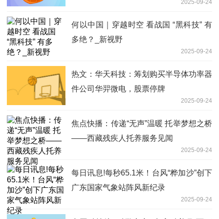
2025-09-24
何以中国｜穿越时空 看战国 “黑科技” 有
多绝？_新视野
2025-09-24
热文：华天科技：筹划购买半导体功率器
件公司华羿微电，股票停牌
2025-09-24
焦点快播：传递“无声”温暖 托举梦想之桥
——西藏残疾人托养服务见闻
2025-09-24
每日讯息!每秒65.1米！台风“桦加沙”创下
广东国家气象站阵风新纪录
2025-09-24