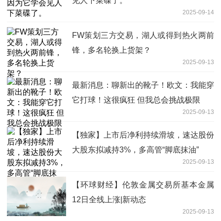
见人下菜碟了。
2025-09-14
FW策划三方交易，湖人或得到热火两前
锋，多名轮换上货架？
2025-09-13
最新消息：聊新出的靴子！欧文：我能穿
它打球！这很疯狂 但我总会挑战极限
2025-09-13
【独家】上市后净利持续滑坡，速达股份
大股东拟减持3%，多高管“脚底抹油”
2025-09-13
【环球财经】伦敦金属交易所基本金属
12日全线上涨|新动态
2025-09-13