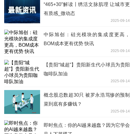
“465+30”解读丨绣活文脉肌理 让城市更
有质感_微动态
2025-09-14
中际旭创：硅光模块的集成度更高，
BOM成本更有优势 快讯
2025-09-14
【贵阳“城超”】贵阳新生代小球员为贵阳
咖啡队加油
2025-09-14
概念股总数超30只 被罗永浩骂惨的预制
菜到底有多赚钱？
2025-09-14
即时焦点：你的AI越来越蠢？因为它学会