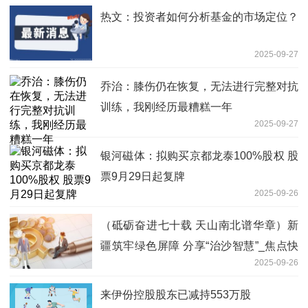
热文：投资者如何分析基金的市场定位？
2025-09-27
乔治：膝伤仍在恢复，无法进行完整对抗
训练，我刚经历最糟糕一年
2025-09-27
银河磁体：拟购买京都龙泰100%股权 股
票9月29日起复牌
2025-09-26
（砥砺奋进七十载 天山南北谱华章）新
疆筑牢绿色屏障 分享“治沙智慧”_焦点快
2025-09-26
报
来伊份控股股东已减持553万股